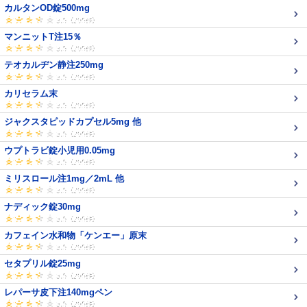
カルタンOD錠500mg
マンニットT注15％
テオカルヂン静注250mg
カリセラム末
ジャクスタピッドカプセル5mg 他
ウプトラビ錠小児用0.05mg
ミリスロール注1mg／2mL 他
ナディック錠30mg
カフェイン水和物「ケンエー」原末
セタプリル錠25mg
レパーサ皮下注140mgペン