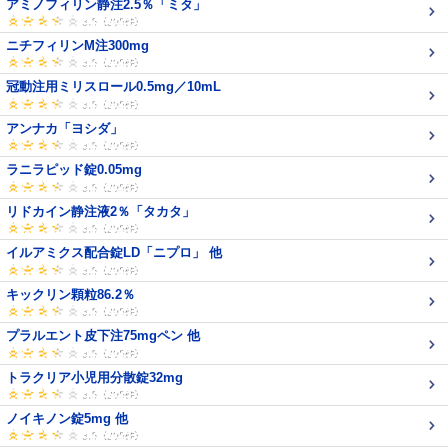
アミノフィリン静注2.5％「ミタ」
ニチフィリンM注300mg
冠動注用ミリスロール0.5mg／10mL
アンナカ「ヨシダ」
ラニラピッド錠0.05mg
リドカイン静注液2％「タカタ」
イルアミクス配合錠LD「ニプロ」 他
キックリン顆粒86.2％
プラルエント皮下注75mgペン 他
トラクリア小児用分散錠32mg
ノイキノン錠5mg 他