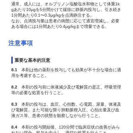
通常、成人には、オルプリノン塩酸塩水和物として体重1k
gあたり10μgを5分間かけて緩徐に静脈内投与し、引き続き
1分間あたり0.1〜0.3μg/kgを点滴静注する。
なお、点滴投与量は患者の病態に応じて適宜増減し、必要
ある場合には1分間あたり0.4μg/kgまで増量できる。
注意事項
重要な基本的注意
8.1
本剤は他の薬剤を投与しても効果が不十分な場合に適
用を考慮すること。
8.2
本剤の投与前に体液減少及び電解質の是正、呼吸管理
等の必要な処置を行うこと。
8.3
本剤の投与は、血圧、心拍数、心電図、尿量、体液及
び電解質、また可能な限り肺動脈楔入圧、心拍出量及び血
液ガス等、患者の状態を観察しながら行うこと。
8.4
本剤の投与開始後、120分間で臨床症状の改善がみら
れない場合、投与を中止し、適切な処置を行うこと。