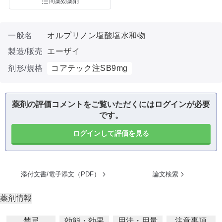
同薬効薬剤
一般名
オルプリノン塩酸塩水和物
製造/販売
エーザイ
剤形/規格
コアテック注SB9mg
薬剤の評価コメントをご覧いただくにはログインが必要
です。
ログインして評価を見る
添付文書/電子添文（PDF）
論文検索
薬剤情報
禁忌
効能・効果
用法・用量
注意事項