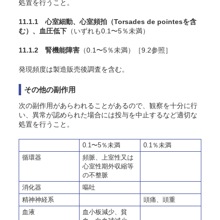
処置を行うこと。
11.1.1 心室細動、心室頻拍（Torsades de pointesを含
む）、血圧低下
（いずれも0.1〜5％未満）
11.1.2 腎機能障害
（0.1〜5％未満）［9.2参照］
発現頻度は製造販売後調査を含む。
その他の副作用
次の副作用があらわれることがあるので、観察を十分に行
い、異常が認められた場合には投与を中止するなど適切な
処置を行うこと。
0.1〜5％未満
0.1％未満
循環器
頻脈、上室性又は
心室性期外収縮等
の不整脈
消化器
嘔吐
精神神経系
頭痛、頭重
血液
血小板減少、貧