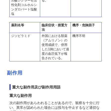
ル酸シクラーゼ活
る。
性化剤コルホルシ
ンダロパート塩酸
塩
薬剤名等
臨床症状・措置方
機序・危険因子
法
ジソピラミド
外国における類薬
機序不明
（アムリノン）の
使用成績で、併用
した1例において過
度の血圧低下が報
告されている。
副作用
重大な副作用及び副作用用語
重大な副作用
次の副作用があらわれることがあるので、観察を十分に行
い、異常が認められた場合には投与を中止するなど適切な