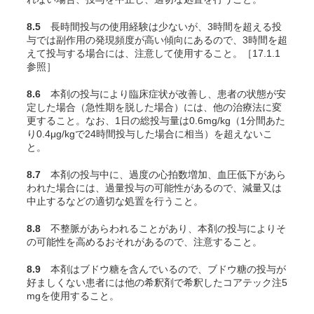
8.5
長時間投与の使用経験は少ないが、3時間を超える投
与では副作用の発現頻度が高い傾向にあるので、3時間を超
えて投与する場合には、注意して使用すること。［17.1.1
参照］
8.6
本剤の投与により臨床症状が改善し、患者の状態が安
定した場合（急性期を脱した場合）には、他の治療法に変
更すること。なお、1日の総投与量は0.6mg/kg（1分間あた
り0.4μg/kgで24時間投与した場合に相当）を超えないこ
と。
8.7
本剤の投与中に、過度の心拍数増加、血圧低下があら
われた場合には、過量投与の可能性があるので、減量又は
中止するなどの適切な処置を行うこと。
8.8
不整脈があらわれることがあり、本剤の投与によりそ
の可能性を高めるおそれがあるので、注意すること。
8.9
本剤はブドウ糖を含んでいるので、ブドウ糖の投与が
好ましくない患者には他の希釈剤で希釈したコアテック注5
mgを使用すること。