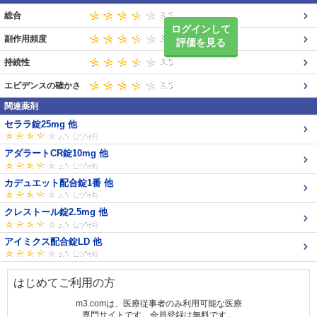
総合
ログインして
副作用頻度
評価を見る
持続性
エビデンスの確かさ
関連薬剤
セララ錠25mg 他
アダラートCR錠10mg 他
カデュエット配合錠1番 他
クレストール錠2.5mg 他
アイミクス配合錠LD 他
はじめてご利用の方
m3.comは、医療従事者のみ利用可能な医療
専門サイトです。会員登録は無料です。