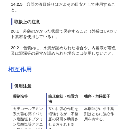
14.2.5
容器の液目盛りはおよその目安として使用するこ
と。
取扱上の注意
20.1
外袋のかかった状態で保存すること（外袋はUVカッ
ト素材を使用している）。
20.2
包装内に、水滴が認められた場合や、内容液が着色
又は混濁等の異常が認められた場合には使用しないこと。
相互作用
併用注意
薬剤名等
臨床症状・措置方
機序・危険因子
法
カテコールアミン
互いに強心作用を
本剤並びに相手薬
系の強心薬ドパミ
増強するが、不整
剤はともに強心作
ン塩酸塩ドブタミ
脈の発現を助長さ
用を有する。
ン塩酸塩等アデニ
せるおそれもあ