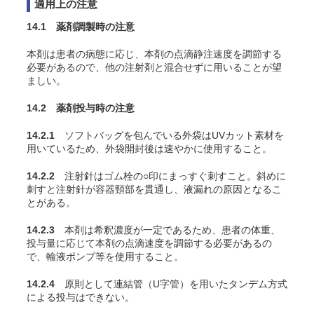
適用上の注意
14.1 薬剤調製時の注意
本剤は患者の病態に応じ、本剤の点滴静注速度を調節する
必要があるので、他の注射剤と混合せずに用いることが望
ましい。
14.2 薬剤投与時の注意
14.2.1
ソフトバッグを包んでいる外袋はUVカット素材を
用いているため、外袋開封後は速やかに使用すること。
14.2.2
注射針はゴム栓の○印にまっすぐ刺すこと。斜めに
刺すと注射針が容器頸部を貫通し、液漏れの原因となるこ
とがある。
14.2.3
本剤は希釈濃度が一定であるため、患者の体重、
投与量に応じて本剤の点滴速度を調節する必要があるの
で、輸液ポンプ等を使用すること。
14.2.4
原則として連結管（U字管）を用いたタンデム方式
による投与はできない。