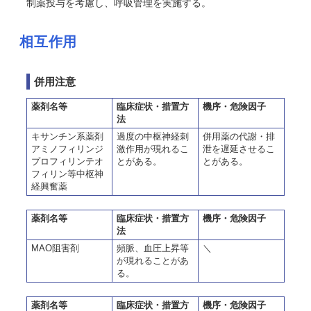
制薬投与を考慮し、呼吸管理を実施する。
相互作用
併用注意
薬剤名等
臨床症状・措置方
機序・危険因子
法
キサンチン系薬剤
過度の中枢神経刺
併用薬の代謝・排
アミノフィリンジ
激作用が現れるこ
泄を遅延させるこ
プロフィリンテオ
とがある。
とがある。
フィリン等中枢神
経興奮薬
薬剤名等
臨床症状・措置方
機序・危険因子
法
MAO阻害剤
頻脈、血圧上昇等
＼
が現れることがあ
る。
薬剤名等
臨床症状・措置方
機序・危険因子