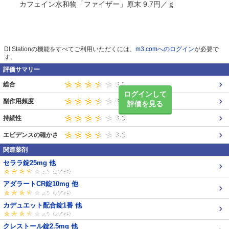
カフェイン水和物「ファイザー」原末 9.7円／ｇ
DI Stationの機能をすべてご利用いただくには、
m3.comへのログイン
が必要で
す。
評価サマリー
総合
ログインして
副作用頻度
評価を見る
持続性
エビデンスの確かさ
関連薬剤
セララ錠25mg 他
アダラートCR錠10mg 他
カデュエット配合錠1番 他
クレストール錠2.5mg 他