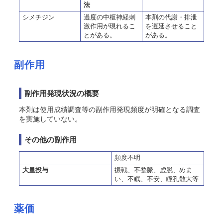
法
シメチジン
過度の中枢神経刺
本剤の代謝・排泄
激作用が現れるこ
を遅延させること
とがある。
がある。
副作用
副作用発現状況の概要
本剤は使用成績調査等の副作用発現頻度が明確となる調査
を実施していない。
その他の副作用
頻度不明
大量投与
振戦、不整脈、虚脱、めま
い、不眠、不安、瞳孔散大等
薬価