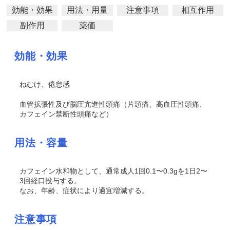
効能・効果
用法・用量
注意事項
相互作用
副作用
薬価
効能・効果
ねむけ、倦怠感
血管拡張性及び脳圧亢進性頭痛（片頭痛、高血圧性頭痛、
カフェイン禁断性頭痛など）
用法・容量
カフェイン水和物として、通常成人1回0.1〜0.3gを1日2〜
3回経口投与する。
なお、年齢、症状により適宜増減する。
注意事項