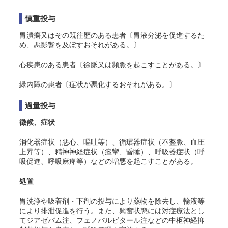
慎重投与
胃潰瘍又はその既往歴のある患者〔胃液分泌を促進するた
め、悪影響を及ぼすおそれがある。〕
心疾患のある患者〔徐脈又は頻脈を起こすことがある。〕
緑内障の患者〔症状が悪化するおそれがある。〕
過量投与
徴候、症状
消化器症状（悪心、嘔吐等）、循環器症状（不整脈、血圧
上昇等）、精神神経症状（痙攣、昏睡）、呼吸器症状（呼
吸促進、呼吸麻痺等）などの増悪を起こすことがある。
処置
胃洗浄や吸着剤・下剤の投与により薬物を除去し、輸液等
により排泄促進を行う。また、興奮状態には対症療法とし
てジアゼパム注、フェノバルビタール注などの中枢神経抑