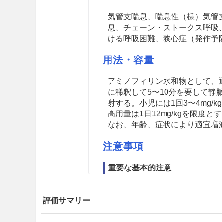
気管支喘息、喘息性（様）気管
息、チェーン・ストークス呼吸
ける呼吸困難、狭心症（発作予
用法・容量
アミノフィリン水和物として、通
に稀釈して5〜10分を要して
射する。小児には1回3〜4mg/
高用量は1日12mg/kgを限度
なお、年齢、症状により適宜増
注意事項
重要な基本的注意
＜効能共通＞
評価サマリー
8.1
テオフィリンによる副作用
る場合が多いことから、血中