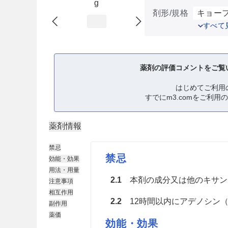
g
剤形/規格
キョーフ
すべて
薬剤の評価コメントをご覧
はじめてご利用
すでにm3.comをご利用
薬剤情報
禁忌
禁忌
効能・効果
用法・用量
2.1
本剤の成分又は他のキサン
注意事項
相互作用
2.2
12時間以内にアデノシン（
副作用
薬価
効能・効果