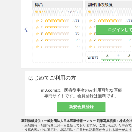
した投与計画を設定すること
＜うっ血性心不全＞
8.2
うっ血性心不全の患者に投
ログインし
ことがあるので注意して使用
慎重投与
9.1 合併症・既往歴等のある
9.1.1 急性心筋梗塞、重篤
はじめてご利用の方
心筋刺激作用を有するため症
m3.comは、医療従事者のみ利用可能な医療
9.1.2 てんかんの患者
専門サイトです。会員登録は無料です。
新規会員登録
中枢刺激作用によって発作を
9.1.3 甲状腺機能亢進症の患
薬剤情報提供：一般財団法人日本医薬情報センター 剤形写真提供：株式会
・薬剤情報・剤形写真は月一回更新しておりますが、ご覧いただいた時点で
・投稿内容の中に適応外、承認用法・用量外の記載等が含まれる場合があり
甲状腺機能亢進に伴う代謝亢