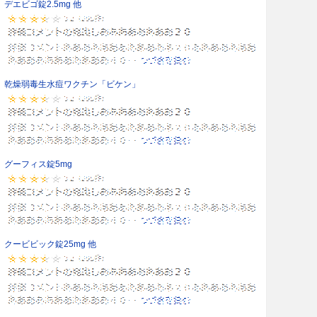
デエビゴ錠2.5mg 他
乾燥弱毒生水痘ワクチン「ビケン」
グーフィス錠5mg
クービビック錠25mg 他