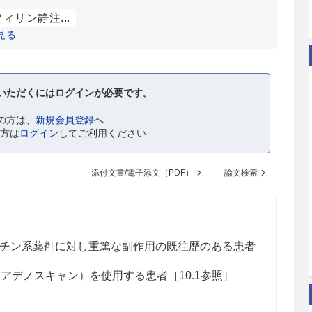
ィリン静注...
見る
いただくにはログインが必要です。
の方は、
新規会員登録
へ
の方は
ログイン
してご利用ください
添付文書/電子添文（PDF）
論文検索
チン系薬剤に対し重篤な副作用の既往歴のある患者
アデノスキャン）を使用する患者［10.1参照］