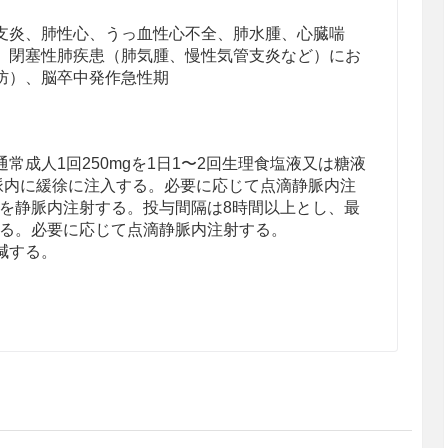
支炎、肺性心、うっ血性心不全、肺水腫、心臓喘
、閉塞性肺疾患（肺気腫、慢性気管支炎など）にお
防）、脳卒中発作急性期
常成人1回250mgを1日1〜2回生理食塩液又は糖液
静脈内に緩徐に注入する。必要に応じて点滴静脈内注
kgを静脈内注射する。投与間隔は8時間以上とし、最
とする。必要に応じて点滴静脈内注射する。
減する。
の発現は、テオフィリン血中濃度の上昇に起因す
濃度のモニタリングを適切に行い、患者個々人に適