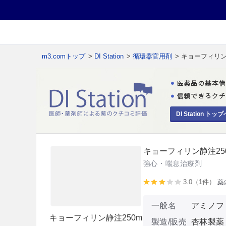
m3.comトップ
>
DI Station
>
循環器官用剤
> キョーフィリン
DI Station トップ
キョーフィリン静注25
強心・喘息治療剤
3.0（1件）
薬
一般名
アミノフ
キョーフィリン静注250m
製造/販売
杏林製薬