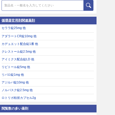
循環器官用剤関連薬剤
セララ錠25mg 他
アダラートCR錠10mg 他
カデュエット配合錠1番 他
クレストール錠2.5mg 他
アイミクス配合錠LD 他
リピトール錠5mg 他
リバロ錠1mg 他
アジルバ錠10mg 他
ノルバスク錠2.5mg 他
ロトリガ粒状カプセル2g
閲覧数の多い薬剤