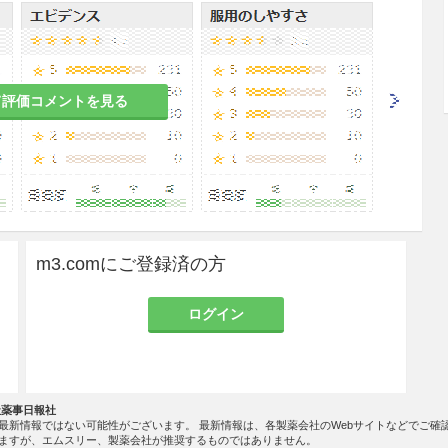
が望ましい。
与する場合は、テオフィリン血中濃度が上昇する
て評価コメントを見る
すること。
患者
な心筋障害のある患者
m3.comにご登録済の方
状を悪化させることがある。
ログイン
起こすことがある。
者
社薬事日報社
最新情報ではない可能性がございます。 最新情報は、各製薬会社のWebサイトなどでご確
ますが、エムスリー、製薬会社が推奨するものではありません。
進、カテコールアミンの作用を増強することがあ