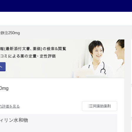
静注250mg
へ
0mg
同薬効薬剤
の評価を見る
ィリン水和物