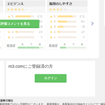
て評価コメントを見る
い、投与中においても、少なくとも1ヵ月に1回実
は2週に1回の検査が望ましい。［1.、7.2、7.3、
参照］
は、併用薬（ワルファリンなど）の使用状況などに
9.1.2、10.2、16.7.3、16.7.5参照］
m3.comにご登録済の方
週間行ったにも拘らず、臨床症状の悪化がみられた
ること。
ログイン
減少等が起こる可能性があるので、投与開始時及び
後は3ヵ月に1回の頻度で血液検査を行うこと。［1
社薬事日報社
徴候が見られた時は、肺静脈閉塞性疾患の可能性を
最新情報ではない可能性がございます。 最新情報は、各製薬会社のWebサイトなどでご確