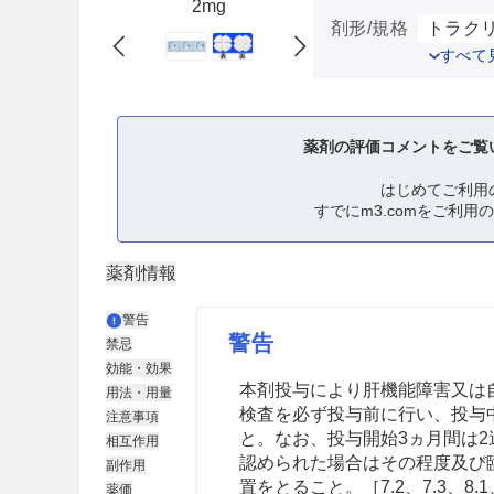
2mg
剤形/規格
トラクリ
すべて
薬剤の評価コメントをご覧
はじめてご利用
すでにm3.comをご利用
薬剤情報
警告
警告
禁忌
効能・効果
本剤投与により肝機能障害
又は
用法・用量
検査を必ず投与前に行い、投与
注意事項
と。なお、投与開始3ヵ月間は
相互作用
認められた場合はその程度及び
副作用
置をとること。［7.2、7.3、8.1、9.
薬価