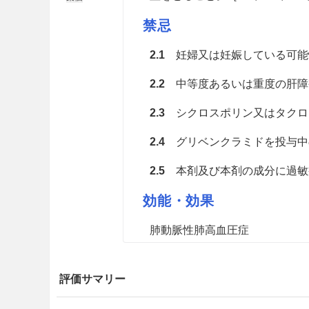
禁忌
2.1
妊婦又は妊娠している可能性の
2.2
中等度あるいは重度の肝障害の
2.3
シクロスポリン又はタクロリム
2.4
グリベンクラミドを投与中の患者
2.5
本剤及び本剤の成分に過敏
効能・効果
肺動脈性肺高血圧症
用法・容量
評価サマリー
通常、乳児、幼児又は小児には、ボ
時、少量の水に分散させ経口投与す