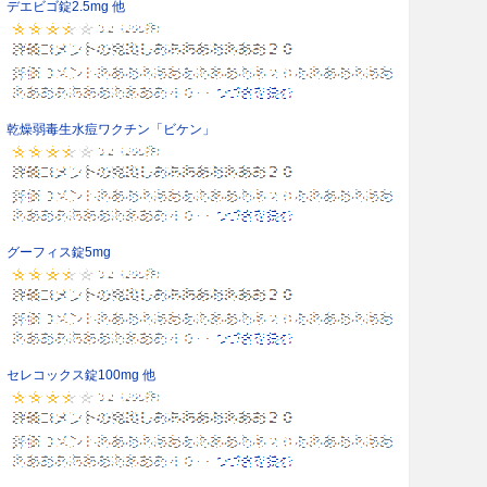
デエビゴ錠2.5mg 他
乾燥弱毒生水痘ワクチン「ビケン」
グーフィス錠5mg
セレコックス錠100mg 他