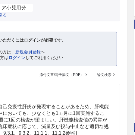
ア小児用分...
見る
いただくにはログインが必要です。
の方は、
新規会員登録
へ
の方は
ログイン
してご利用ください
添付文書/電子添文（PDF）
論文検索
自己免疫性肝炎
が発現する
ことがある
ため、肝機能
中においても、少なくとも1ヵ月に1回実施するこ
2週に1回の検査が望ましい。肝機能検査値の異常が
臨床症状に応じて、減量及び投与中止など適切な処
3.1、9.3.2、11.1.1
、11.1.2
参照］