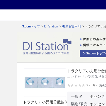
m3.comトップ
>
DI Station
>
循環器官用剤
> トラクリア小児
DI Station トップ
トラクリア小児用分散錠
エンドセリン受容体拮抗
0（0件）
薬の
一般名
ボセンタ
トラクリア小児用分散錠3
製造/販売
ヤンセン