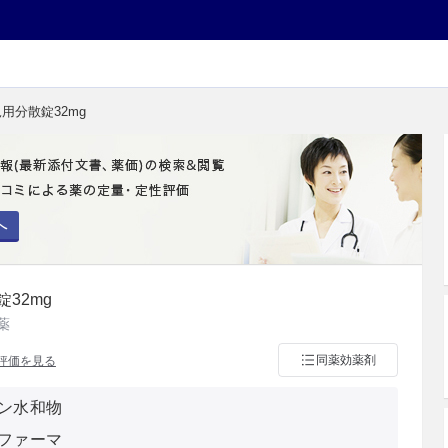
用分散錠32mg
へ
32mg
薬
同薬効薬剤
評価を見る
ン水和物
ファーマ