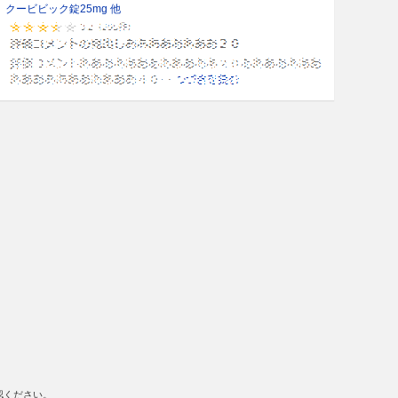
クービビック錠25mg 他
認ください。