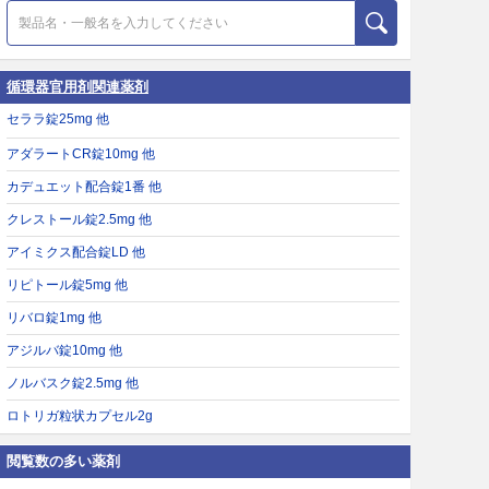
循環器官用剤関連薬剤
セララ錠25mg 他
アダラートCR錠10mg 他
カデュエット配合錠1番 他
クレストール錠2.5mg 他
アイミクス配合錠LD 他
リピトール錠5mg 他
リバロ錠1mg 他
アジルバ錠10mg 他
ノルバスク錠2.5mg 他
ロトリガ粒状カプセル2g
閲覧数の多い薬剤