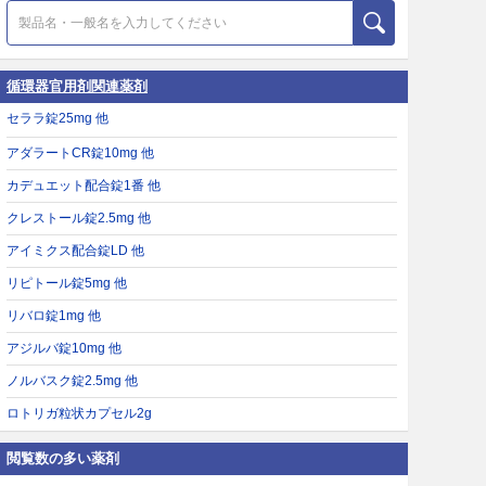
循環器官用剤関連薬剤
セララ錠25mg 他
アダラートCR錠10mg 他
カデュエット配合錠1番 他
クレストール錠2.5mg 他
アイミクス配合錠LD 他
リピトール錠5mg 他
リバロ錠1mg 他
アジルバ錠10mg 他
ノルバスク錠2.5mg 他
ロトリガ粒状カプセル2g
閲覧数の多い薬剤