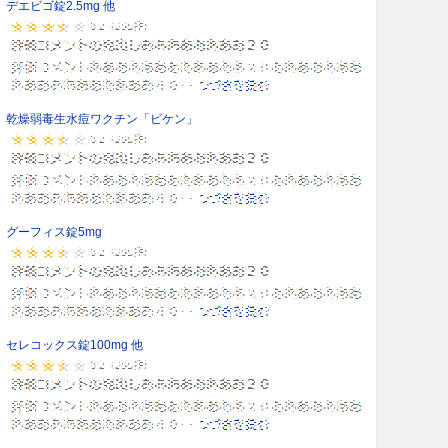
デエビゴ錠2.5mg 他
乾燥弱毒生水痘ワクチン「ビケン」
グーフィス錠5mg
セレコックス錠100mg 他