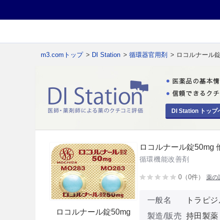
m3.comトップ
>
DI Station
>
循環器官用剤
> ロコルナール錠
DI Station トップ
ロコルナール錠50mg 
循環機能改善剤
0（0件）
薬の
一般名
トラピジ
ロコルナール錠50mg
製造/販売
持田製薬