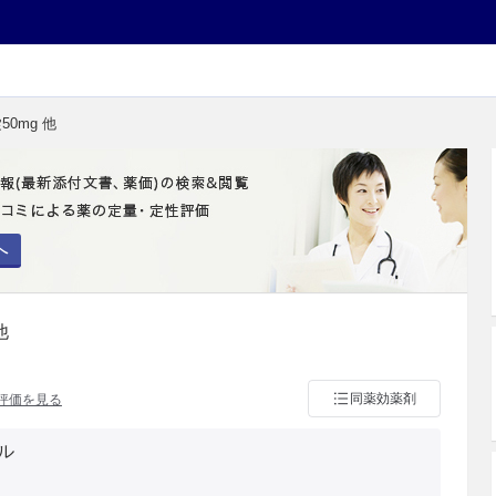
50mg 他
へ
他
同薬効薬剤
評価を見る
ル