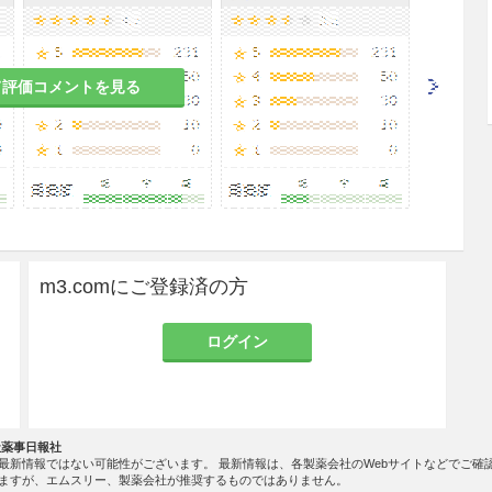
の有益性を考慮し、授乳の継続又は中止を検討する
て評価コメントを見る
、乳汁中への移行が認められている。
び安全性を指標とした臨床試験は実施していない。
一般に生理機能が低下している。
m3.comにご登録済の方
ログイン
して15g）で、重症ショック（昏睡状態、頻回の嘔
吸困難、四肢冷感等）があらわれたとの報告があ
社薬事日報社
最新情報ではない可能性がございます。 最新情報は、各製薬会社のWebサイトなどでご確
ますが、エムスリー、製薬会社が推奨するものではありません。