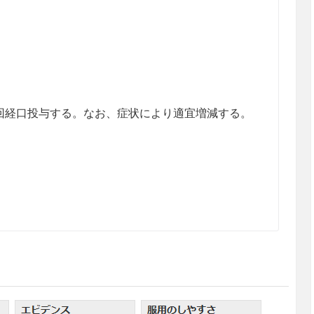
3回経口投与する。なお、症状により適宜増減する。
のある女性には投与しないことが望ましい。動物実
いて胎児の発育遅延が認められている。