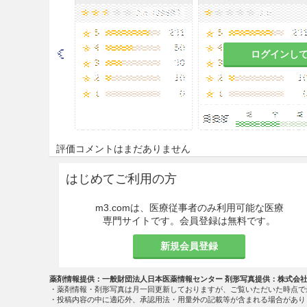
9.6 授乳婦
治療上の有益性及び母乳栄養
ログインし
こと。動物実験（ラット）で
9.7 小児等
小児等を対象とした有効性及
9.8 高齢者
評価コメントはまだありません
減量するなど注意すること。
はじめてご利用の方
過量投与
m3.comは、医療従事者のみ利用可能な医療
専門サイトです。会員登録は無料です。
13.1 症状
新規会員登録
本剤の大量服用（トラピジルと
吐、全身痙攣、血圧低下、呼
薬剤情報提供：一般財団法人日本医薬情報センター 剤形写真提供：株式会
る
。
・薬剤情報・剤形写真は月一回更新しておりますが、ご覧いただいた時点で
・投稿内容の中に適応外、承認用法・用量外の記載等が含まれる場合があり