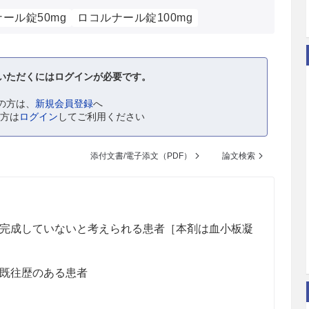
ール錠50mg
ロコルナール錠100mg
いただくにはログインが必要です。
の方は、
新規会員登録
へ
の方は
ログイン
してご利用ください
添付文書/電子添文（PDF）
論文検索
完成していないと考えられる患者［本剤は血小板凝
既往歴のある患者