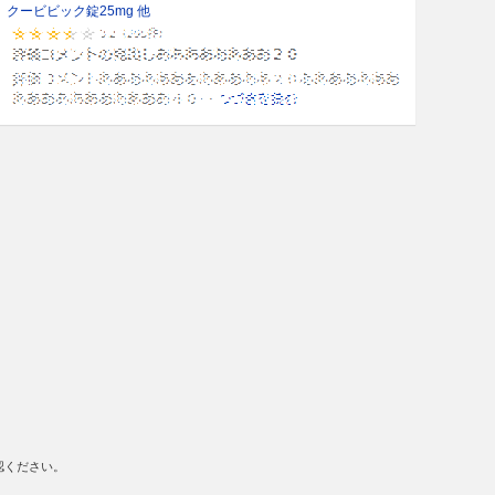
クービビック錠25mg 他
認ください。