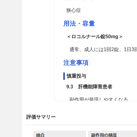
狭心症
用法・容量
＜ロコルナール錠50mg＞
通常、成人には1回2錠、1日
注意事項
慎重投与
9.3 肝機能障害患者
副作用が発現しやすくなる。
9.5 妊婦
評価サマリー
妊婦又は妊娠している可能性
験（マウス）で、高用量にお