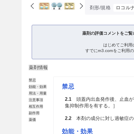
剤形/規格
ロコルナ
薬剤の評価コメントをご覧
はじめてご利用
すでにm3.comをご利用
薬剤情報
禁忌
禁忌
効能・効果
用法・用量
2.1
頭蓋内出血発作後、止血が
注意事項
集抑制作用を有する。］
相互作用
副作用
2.2
本剤の成分に対し過敏症の
薬価
効能・効果