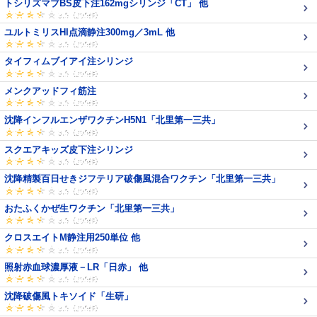
トシリズマブBS皮下注162mgシリンジ「CT」 他
ユルトミリスHI点滴静注300mg／3mL 他
タイフィムブイアイ注シリンジ
メンクアッドフィ筋注
沈降インフルエンザワクチンH5N1「北里第一三共」
スクエアキッズ皮下注シリンジ
沈降精製百日せきジフテリア破傷風混合ワクチン「北里第一三共」
おたふくかぜ生ワクチン「北里第一三共」
クロスエイトM静注用250単位 他
照射赤血球濃厚液－LR「日赤」 他
沈降破傷風トキソイド「生研」