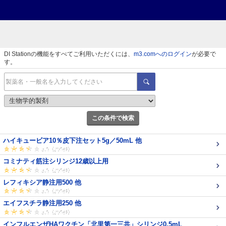
DI Stationの機能をすべてご利用いただくには、
m3.comへのログイン
が必要で
す。
この条件で検索
ハイキュービア10％皮下注セット5g／50mL 他
コミナティ筋注シリンジ12歳以上用
レフィキシア静注用500 他
エイフスチラ静注用250 他
インフルエンザHAワクチン「北里第一三共」シリンジ0.5mL