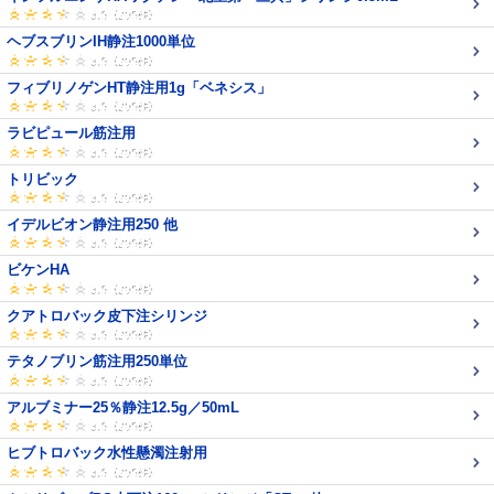
ヘブスブリンIH静注1000単位
フィブリノゲンHT静注用1g「ベネシス」
ラビピュール筋注用
トリビック
イデルビオン静注用250 他
ビケンHA
クアトロバック皮下注シリンジ
テタノブリン筋注用250単位
アルブミナー25％静注12.5g／50mL
ヒブトロバック水性懸濁注射用