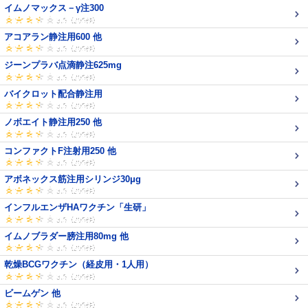
イムノマックス－γ注300
アコアラン静注用600 他
ジーンプラバ点滴静注625mg
バイクロット配合静注用
ノボエイト静注用250 他
コンファクトF注射用250 他
アボネックス筋注用シリンジ30μg
インフルエンザHAワクチン「生研」
イムノブラダー膀注用80mg 他
乾燥BCGワクチン（経皮用・1人用）
ビームゲン 他