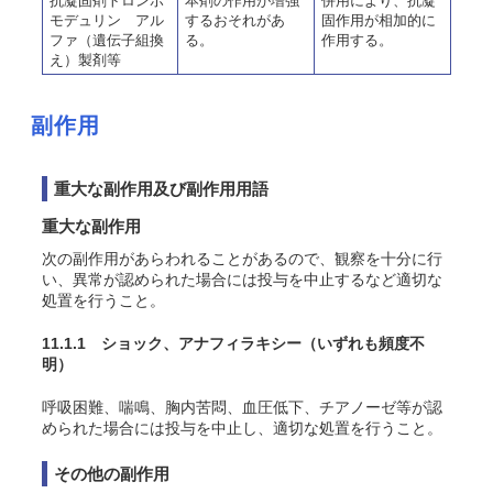
抗凝固剤トロンボ
本剤の作用が増強
併用により、抗凝
モデュリン アル
するおそれがあ
固作用が相加的に
ファ（遺伝子組換
る。
作用する。
え）製剤等
副作用
重大な副作用及び副作用用語
重大な副作用
次の副作用があらわれることがあるので、観察を十分に行
い、異常が認められた場合には投与を中止するなど適切な
処置を行うこと。
11.1.1 ショック、アナフィラキシー
（いずれも頻度不
明）
呼吸困難、喘鳴、胸内苦悶、血圧低下、チアノーゼ等が認
められた場合には投与を中止し、適切な処置を行うこと。
その他の副作用