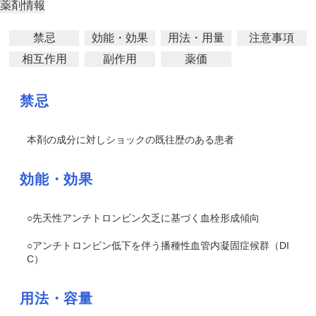
薬剤情報
禁忌
効能・効果
用法・用量
注意事項
相互作用
副作用
薬価
禁忌
本剤の成分に対しショックの既往歴のある患者
効能・効果
○先天性アンチトロンビン欠乏に基づく血栓形成傾向
○アンチトロンビン低下を伴う播種性血管内凝固症候群（DI
C）
用法・容量