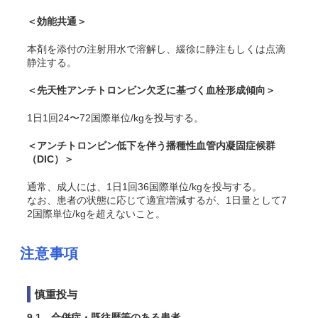
＜効能共通＞
本剤を添付の注射用水で溶解し、緩徐に静注もしくは点滴
静注する。
＜先天性アンチトロンビン欠乏に基づく血栓形成傾向＞
1日1回24〜72国際単位/kgを投与する。
＜アンチトロンビン低下を伴う播種性血管内凝固症候群
（DIC）＞
通常、成人には、1日1回36国際単位/kgを投与する。
なお、患者の状態に応じて適宜増減するが、1日量として7
2国際単位/kgを超えないこと。
注意事項
慎重投与
9.1 合併症・既往歴等のある患者