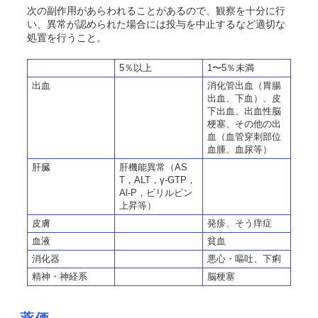
次の副作用があらわれることがあるので、観察を十分に行
い、異常が認められた場合には投与を中止するなど適切な
処置を行うこと。
5％以上
1〜5％未満
出血
消化管出血（胃腸
出血、下血）、皮
下出血、出血性脳
梗塞、その他の出
血（血管穿刺部位
血腫、血尿等）
肝臓
肝機能異常（AS
T，ALT，γ-GTP，
Al-P，ビリルビン
上昇等）
皮膚
発疹、そう痒症
血液
貧血
消化器
悪心・嘔吐、下痢
精神・神経系
脳梗塞