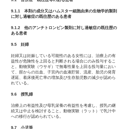
9.1.1 本剤の成分又はハムスター細胞由来の生物学的製剤
に対し過敏症の既往歴のある患者
9.1.2 他のアンチトロンビン製剤に対し過敏症の既往歴の
ある患者
9.5 妊婦
妊婦又は妊娠している可能性のある女性には、治療上の有
益性が危険性を上回ると判断される場合にのみ投与するこ
と。動物実験（ウサギ）で無毒性量を上回る投与量におい
て、腟からの出血、子宮内の血液貯留、流産、胎児の発育
遅延、着床後死亡率の増加及び生存胎児数の減少が認めら
れている。
9.6 授乳婦
治療上の有益性及び母乳栄養の有益性を考慮し、授乳の継
続又は中止を検討すること。動物実験（ラット）で乳汁中
への移行が認められている。
9.7 小児等