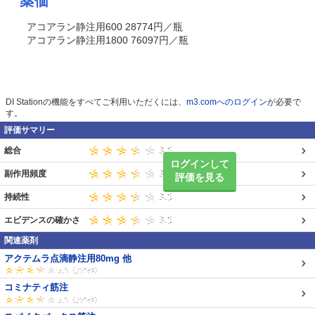
薬価
アコアラン静注用600 28774円／瓶
アコアラン静注用1800 76097円／瓶
DI Stationの機能をすべてご利用いただくには、
m3.comへのログイン
が必要で
す。
評価サマリー
総合
ログインして
副作用頻度
評価を見る
持続性
エビデンスの確かさ
関連薬剤
アクテムラ点滴静注用80mg 他
コミナティ筋注