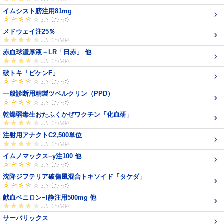
イムシスト膀注用81mg
メドウェイ注25％
赤血球濃厚液－LR「日赤」 他
破トキ「ビケンF」
一般診断用精製ツベルクリン（PPD）
乾燥弱毒生おたふくかぜワクチン「化血研」
注射用アナクトC2,500単位
イムノマックス−γ注100 他
沈降ジフテリア破傷風混合トキソイド「タケダ」
献血ベニロン−I静注用500mg 他
サーバリックス