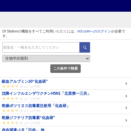
DI Stationの機能をすべてご利用いただくには、
m3.comへのログイン
が必要で
す。
この条件で検索
献血アルブミン20“化血研”
沈降インフルエンザワクチンH5N1「北里第一三共」
乾燥ボツリヌス抗毒素注射用「化血研」
乾燥ジフテリア抗毒素“化血研”
赤血球液−LR「日赤」 他