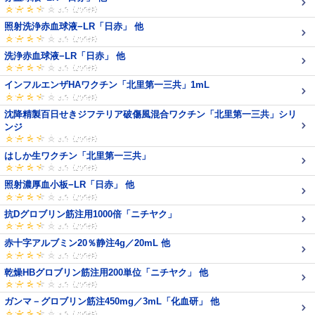
照射洗浄赤血球液−LR「日赤」 他
洗浄赤血球液−LR「日赤」 他
インフルエンザHAワクチン「北里第一三共」1mL
沈降精製百日せきジフテリア破傷風混合ワクチン「北里第一三共」シリ
ンジ
はしか生ワクチン「北里第一三共」
照射濃厚血小板−LR「日赤」 他
抗Dグロブリン筋注用1000倍「ニチヤク」
赤十字アルブミン20％静注4g／20mL 他
乾燥HBグロブリン筋注用200単位「ニチヤク」 他
ガンマ－グロブリン筋注450mg／3mL「化血研」 他