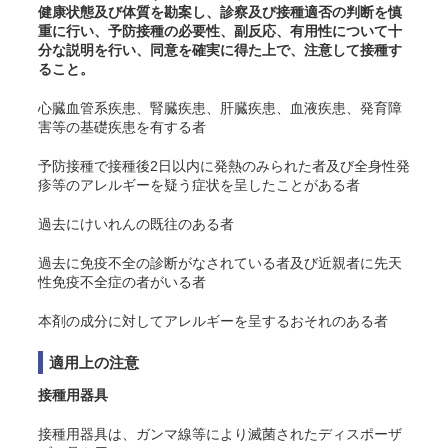
健康状態及び体質を勘案し、診察及び接種適否の判断を慎
重に行い、予防接種の必要性、副反応、有用性について十
分な説明を行い、同意を確実に得た上で、注意して接種す
ること。
心臓血管系疾患、腎臓疾患、肝臓疾患、血液疾患、発育障
害等の基礎疾患を有する者
予防接種で接種後2日以内に発熱のみられた者及び全身性発
疹等のアレルギーを疑う症状を呈したことがある者
過去にけいれんの既往のある者
過去に免疫不全の診断がなされている者及び近親者に先天
性免疫不全症の者がいる者
本剤の成分に対してアレルギーを呈するおそれのある者
適用上の注意
接種用器具
接種用器具は、ガンマ線等により滅菌されたディスポーザ