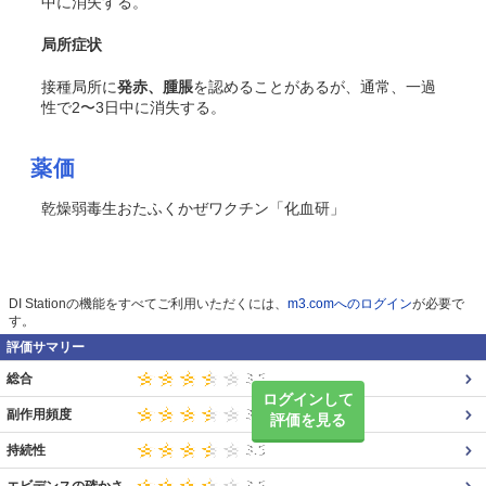
中に消失する。
局所症状
接種局所に
発赤、腫脹
を認めることがあるが、通常、一過
性で2〜3日中に消失する。
薬価
乾燥弱毒生おたふくかぜワクチン「化血研」
DI Stationの機能をすべてご利用いただくには、
m3.comへのログイン
が必要で
す。
評価サマリー
総合
ログインして
副作用頻度
評価を見る
持続性