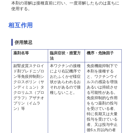
本剤の溶解は接種直前に行い、一度溶解したものは直ちに
使用する。
相互作用
併用禁忌
薬剤名等
臨床症状・措置方
機序・危険因子
法
副腎皮質ステロイ
本ワクチンの接種
免疫機能抑制下で
ド剤プレドニゾロ
により右記機序で
本剤を接種する
ン等免疫抑制剤シ
おたふくかぜ様症
と、ワクチンウイ
クロスポリン（サ
状があらわれるお
ルスの感染を増強
ンディミュン）タ
それがあるので接
あるいは持続させ
クロリムス（プロ
種しないこと。
る可能性がある。
グラフ）アザチオ
免疫抑制的な作用
プリン（イムラ
をもつ薬剤の投与
ン）等
を受けている者、
特に長期又は大量
投与を受けている
者、又は投与中止
後6ヵ月以内の者