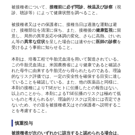
被接種者について、
接種前に必ず問診、検温及び診察
（視
診、聴診等）によって健康状態を調べること。
被接種者又はその保護者に、接種当日は過激な運動は避
け、接種部位を清潔に保ち、また、接種後の
健康監視
に留
意し、局所の異常反応や体調の変化、さらに高熱、けいれ
ん等の
異常な症状
を呈した場合には速やかに
医師の診察
を
受けるよう事前に知らせること。
本剤は、培養工程で牛胎児血清を用いて製造されている。
この牛胎児血清は、米国農務省により健康であると確認さ
れた母牛に由来する牛胎児から得られたものである。理論
的なリスク評価では、一定の安全性を確保する目安に達し
ていることを確認している。また、他の医薬品と同様に、
本剤の接種によりTSEがヒトに伝播したとの報告はない。
以上のことから、本剤によるTSE伝播のリスクは極めて低
いものと考えられるが、理論的リスクは完全には否定でき
ないため、その旨を被接種者又はその保護者へ説明するこ
とを考慮すること。
慎重投与
被接種者が次のいずれかに該当すると認められる場合は、