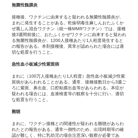
無菌性髄膜炎
接種後、ワクチンに由来すると疑われる無菌性髄膜炎が、
まれに発生することがある。乾燥弱毒生麻しんおたふくか
ぜ風しん混合ワクチン（統一株MMRワクチン）では、接種
後3週間前後に、おたふくかぜワクチンに由来すると疑われ
る無菌性髄膜炎が、1200人接種あたり1人程度発生すると
の報告がある。本剤接種後、異常が認められた場合には適
切な処置を行うこと。
急性血小板減少性紫斑病
まれに（100万人接種あたり1人程度）急性血小板減少性紫
斑病があらわれることがある。通常、接種後数日から3週ご
ろに紫斑、鼻出血、口腔粘膜出血等があらわれる。本症が
疑われる場合には、血液検査等の観察を十分に行い、適切
な処置を行うこと。
難聴
まれに、ワクチン接種との関連性が疑われる難聴があらわ
れたとの報告がある。通常一側性のため、出現時期等の確
認が難しく、特に乳幼児の場合注意深い観察が必要であ