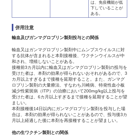
は、免疫機能が低
下していることが
ある。
併用注意
輸血及びガンマグロブリン製剤投与との関係
輸血又はガンマグロブリン製剤中にムンプスウイルスに対
する抗体が含まれると本剤接種後、ワクチンウイルスが中
和され、増殖しないことがある。
接種前3カ月以内に輸血又はガンマグロブリン製剤の投与を
受けた者は、本剤の効果が得られないおそれがあるので、3
カ月以上すぎるまで接種を延期すること。また、ガンマグ
ロブリン製剤の大量療法、すなわち川崎病、特発性血小板
減少性紫斑病（ITP）の治療において200mg/kg以上投与を
受けた者は、6カ月以上すぎるまで接種を延期することが望
ましい。
本剤接種後14日以内にガンマグロブリン製剤を投与した場
合は、本剤の効果が得られないことがあるので、投与後3カ
月以上経過した後に本剤を再接種することが望ましい。
他の生ワクチン製剤との関係