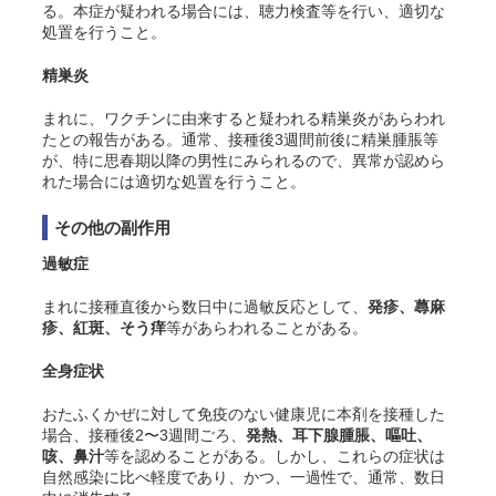
る。本症が疑われる場合には、聴力検査等を行い、適切な
処置を行うこと。
精巣炎
まれに、ワクチンに由来すると疑われる精巣炎があらわれ
たとの報告がある。通常、接種後3週間前後に精巣腫脹等
が、特に思春期以降の男性にみられるので、異常が認めら
れた場合には適切な処置を行うこと。
その他の副作用
過敏症
まれに接種直後から数日中に過敏反応として、
発疹、蕁麻
疹、紅斑、そう痒
等があらわれることがある。
全身症状
おたふくかぜに対して免疫のない健康児に本剤を接種した
場合、接種後2〜3週間ごろ、
発熱、耳下腺腫脹、嘔吐、
咳、鼻汁
等を認めることがある。しかし、これらの症状は
自然感染に比べ軽度であり、かつ、一過性で、通常、数日