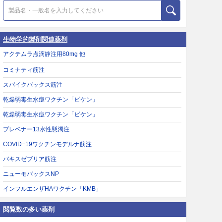
生物学的製剤関連薬剤
アクテムラ点滴静注用80mg 他
コミナティ筋注
スパイクバックス筋注
乾燥弱毒生水痘ワクチン「ビケン」
乾燥弱毒生水痘ワクチン「ビケン」
プレベナー13水性懸濁注
COVID−19ワクチンモデルナ筋注
バキスゼブリア筋注
ニューモバックスNP
インフルエンザHAワクチン「KMB」
閲覧数の多い薬剤