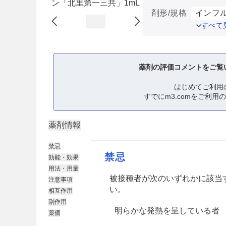
ン「北里第一三共」1mL
剤形/規格
インフル
すべて
薬剤の評価コメントをご覧
はじめてご利用
すでにm3.comをご利用
薬剤情報
禁忌
禁忌
効能・効果
用法・用量
被接種者が次のいずれかに該当
注意事項
い。
相互作用
副作用
明らかな発熱を呈している者
薬価