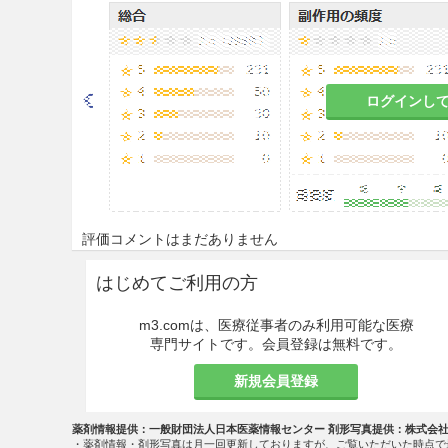
と。
被接種者について、
接種前に必
康状態を調べること。
ログインし
本剤は添加物としてチメロサー
有製剤の投与（接種）により、
あらわれたとの報告があるので
と。
被接種者又はその保護者に、接
評価コメントはまだありません
ち、また、接種後の
健康監視
に
熱、けいれん等の
異常な症状
を
はじめてご利用の方
事前に知らせること。
m3.comは、医療従事者のみ利用可能な医療
慎重投与
専門サイトです。会員登録は無料です。
被接種者が次のいずれかに該当
新規会員登録
し、診察及び接種適否の判断を
ついて十分な説明を行い、同意
薬剤情報提供：一般財団法人日本医薬情報センター 剤形写真提供：株式会
・薬剤情報・剤形写真は月一回更新しておりますが、ご覧いただいた時点で