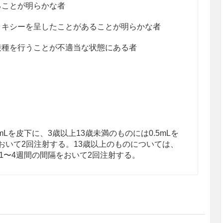
ることが明らかな者
ラキシーを呈したことがあることが明らかな者
接種を行うことが不適当な状態にある者
mLを皮下に、3歳以上13歳未満のものには0.5mLを
おいて2回注射する。13歳以上のものについては、
そ1〜4週間の間隔をおいて2回注射する。
及び
「定期接種実施要領」
に準拠して使用するこ