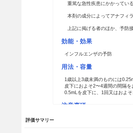
重篤な急性疾患にかかってい
本剤の成分によってアナフィ
上記に掲げる者のほか、予防
効能・効果
インフルエンザの予防
用法・容量
1歳以上3歳未満のものには0.25
皮下におよそ2〜4週間の間隔を
0.5mLを皮下に、1回又はおよ
注意事項
重要な基本的注意
評価サマリー
本剤は、
「予防接種実施規則」