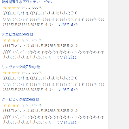
乾燥弱毒生水痘ワクチン「ビケン」
デエビゴ錠2.5mg 他
リンヴォック錠7.5mg 他
クービビック錠25mg 他