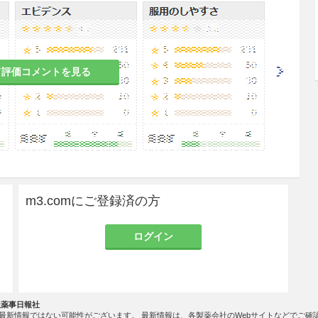
ず問診、検温及び診察
（視診、聴診等）によって健
て評価コメントを見る
ル（水銀化合物）を含有している。チメロサール含
過敏症
（発熱、発疹、蕁麻疹、紅斑、そう痒等）が
、問診を十分に行い、接種後は観察を十分に行うこ
種当日は過激な運動は避け、接種部位を清潔に保
留意し、局所の異常反応や体調の変化、さらに高
呈した場合には、速やかに
医師の診察
を受けるよう
m3.comにご登録済の方
ログイン
すると認められる場合は、健康状態及び体質を勘案
慎重に行い、予防接種の必要性、副反応、有用性に
を確実に得た上で、注意して接種すること。
社薬事日報社
最新情報ではない可能性がございます。 最新情報は、各製薬会社のWebサイトなどでご確