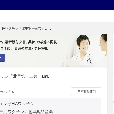
ザHAワクチン「北里第一三共」1mL
へ
クチン「北里第一三共」1mL
同薬効薬剤
評価を見る
エンザHAワクチン
三共ワクチン / 北里薬品産業