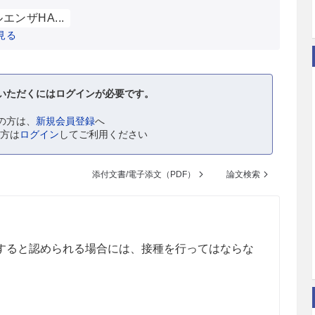
エンザHA...
見る
いただくにはログインが必要です。
の方は、
新規会員登録
へ
の方は
ログイン
してご利用ください
添付文書/電子添文（PDF）
論文検索
すると認められる場合には、接種を行ってはならな