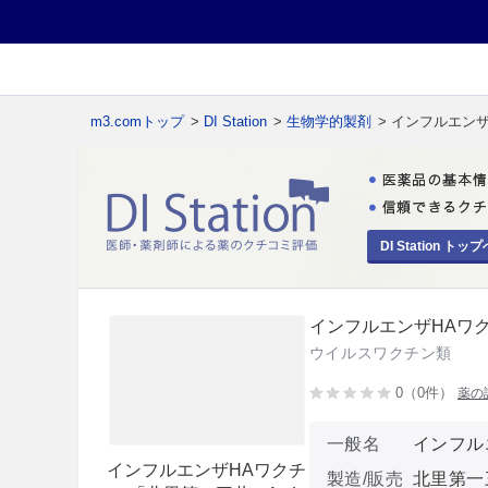
m3.comトップ
>
DI Station
>
生物学的製剤
> インフルエン
DI Station トップ
インフルエンザHAワ
ウイルスワクチン類
0（0件）
薬の
一般名
インフル
インフルエンザHAワクチ
製造/販売
北里第一