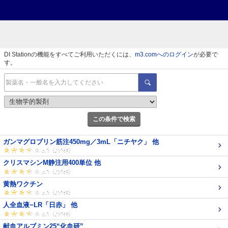
DI Stationの機能をすべてご利用いただくには、
m3.comへのログイン
が必要で
す。
この条件で検索
ガンマグロブリン筋注450mg／3mL「ニチヤク」 他
クリスマシンM静注用400単位 他
黄熱ワクチン
人全血液−LR「日赤」 他
献血アルブミン25“化血研”