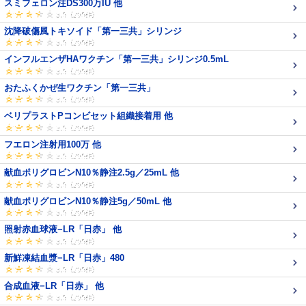
スミフェロン注DS300万IU 他
沈降破傷風トキソイド「第一三共」シリンジ
インフルエンザHAワクチン「第一三共」シリンジ0.5mL
おたふくかぜ生ワクチン「第一三共」
ベリプラストPコンビセット組織接着用 他
フエロン注射用100万 他
献血ポリグロビンN10％静注2.5g／25mL 他
献血ポリグロビンN10％静注5g／50mL 他
照射赤血球液−LR「日赤」 他
新鮮凍結血漿−LR「日赤」480
合成血液−LR「日赤」 他