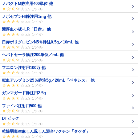
ノバクトM静注用400単位 他
ノボセブンHI静注用1mg 他
濃厚血小板−LR「日赤」 他
日赤ポリグロビンN5％静注0.5g／10mL 他
ヘパトセーラ筋注200単位／mL 他
フエロン注射用100万 他
献血アルブミン25％静注5g／20mL「ベネシス」 他
ガンマガード静注用2.5g
ファイバ注射用500 他
DTビック
乾燥弱毒生麻しん風しん混合ワクチン「タケダ」