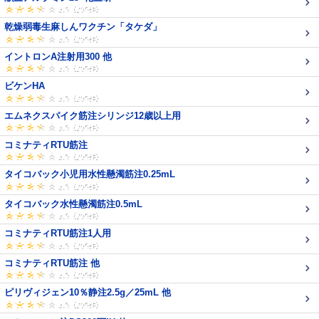
乾燥弱毒生麻しんワクチン「タケダ」
イントロンA注射用300 他
ビケンHA
エムネクスパイク筋注シリンジ12歳以上用
コミナティRTU筋注
タイコバック小児用水性懸濁筋注0.25mL
タイコバック水性懸濁筋注0.5mL
コミナティRTU筋注1人用
コミナティRTU筋注 他
ピリヴィジェン10％静注2.5g／25mL 他