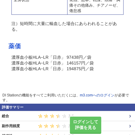
痛その他痛み、チアノーゼ、
倦怠感
注）短時間に大量に輸血した場合にあらわれることがあ
る。
薬価
濃厚血小板HLA−LR「日赤」 97438円／袋
濃厚血小板HLA−LR「日赤」 146157円／袋
濃厚血小板HLA−LR「日赤」 194875円／袋
DI Stationの機能をすべてご利用いただくには、
m3.comへのログイン
が必要で
す。
評価サマリー
総合
ログインして
副作用頻度
評価を見る