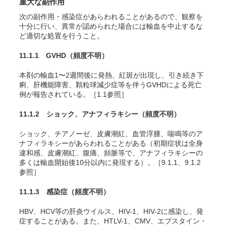
重大な副作用
次の副作用・感染症があらわれることがあるので、観察を
十分に行い、異常が認められた場合には輸血を中止するな
ど適切な処置を行うこと
。
11.1.1 GVHD
（頻度不明）
本剤の輸血1〜2週間後に発熱、紅斑が出現し、引き続き下
痢、肝機能障害、顆粒球減少症等を伴うGVHDによる死亡
例が報告されている
。［1.1参照］
11.1.2 ショック、アナフィラキシー
（頻度不明）
ショック、チアノーゼ、皮膚潮紅、血管浮腫、喘鳴等のア
ナフィラキシー
があらわれることがある（初期症状は全身
違和感、皮膚潮紅、腹痛、頻脈等で、アナフィラキシーの
多くは輸血開始後10分以内に発現する）。［9.1.1、9.1.2
参照］
11.1.3 感染症
（頻度不明）
HBV、HCV等の肝炎ウイルス
、HIV-1
、HIV-2
に感染し、発
症することがある。また、HTLV-1
、CMV
、エプスタイン・