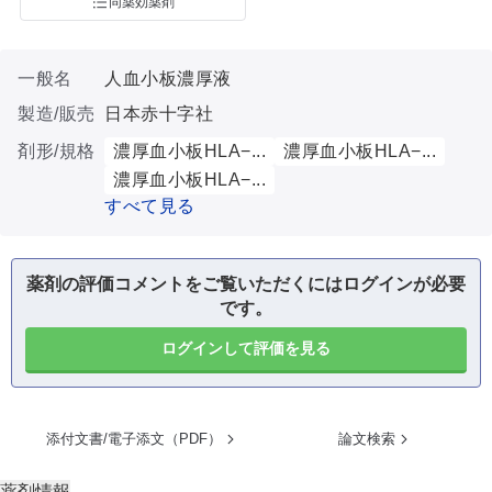
同薬効薬剤
一般名
人血小板濃厚液
製造/販売
日本赤十字社
剤形/規格
濃厚血小板HLA−...
濃厚血小板HLA−...
濃厚血小板HLA−...
すべて見る
薬剤の評価コメントをご覧いただくにはログインが必要
です。
ログインして評価を見る
添付文書/電子添文（PDF）
論文検索
薬剤情報