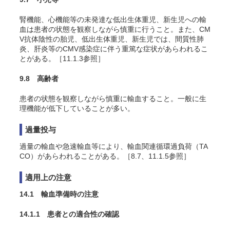
腎機能、心機能等の未発達な低出生体重児、新生児への輸
血は患者の状態を観察しながら慎重に行うこと。また、CM
V抗体陰性の胎児、低出生体重児、新生児では、間質性肺
炎、肝炎等のCMV感染症に伴う重篤な症状があらわれるこ
とがある。［11.1.3参照］
9.8 高齢者
患者の状態を観察しながら慎重に輸血すること。一般に生
理機能が低下していることが多い。
過量投与
過量の輸血や急速輸血等により、輸血関連循環過負荷（TA
CO）
があらわれることがある
。
［8.7、11.1.5参照］
適用上の注意
14.1 輸血準備時の注意
14.1.1 患者との適合性の確認