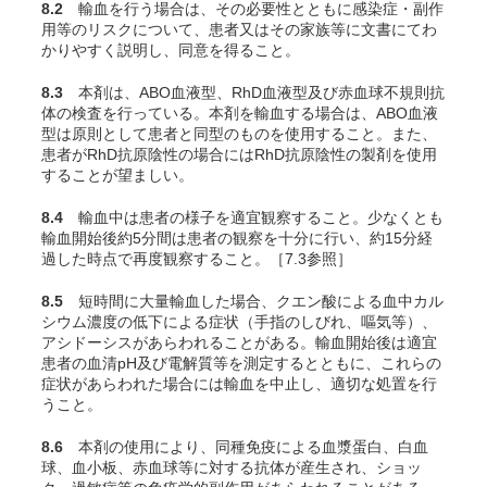
8.2
輸血を行う場合は、その必要性とともに感染症・副作
用等のリスクについて、患者又はその家族等に文書にてわ
かりやすく説明し、同意を得ること。
8.3
本剤は、ABO血液型、RhD血液型及び赤血球不規則抗
体の検査を行っている。本剤を輸血する場合は、ABO血液
型は原則として患者と同型のものを使用すること。また、
患者がRhD抗原陰性の場合にはRhD抗原陰性の製剤を使用
することが望ましい。
8.4
輸血中は患者の様子を適宜観察すること。少なくとも
輸血開始後約5分間は患者の観察を十分に行い、約15分経
過した時点で再度観察すること。［7.3参照］
8.5
短時間に大量輸血した場合、クエン酸による血中カル
シウム濃度の低下による症状（手指のしびれ、嘔気等）、
アシドーシスがあらわれることがある。輸血開始後は適宜
患者の血清pH及び電解質等を測定するとともに、これらの
症状があらわれた場合には輸血を中止し、適切な処置を行
うこと。
8.6
本剤の使用により、同種免疫による血漿蛋白、白血
球、血小板、赤血球等に対する抗体が産生され、ショッ