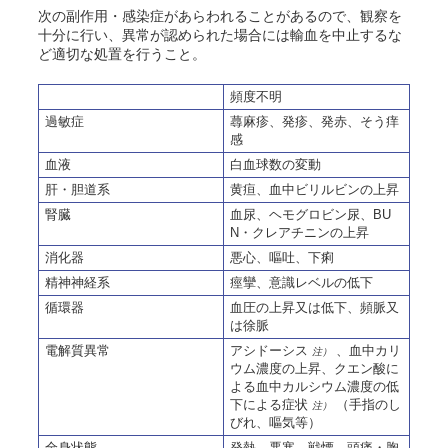
次の副作用・感染症があらわれることがあるので、観察を
十分に行い、異常が認められた場合には輸血を中止するな
ど適切な処置を行うこと
。
頻度不明
過敏症
蕁麻疹、発疹、発赤、そう痒
感
血液
白血球数の変動
肝・胆道系
黄疸、血中ビリルビンの上昇
腎臓
血尿、ヘモグロビン尿、BU
N・クレアチニンの上昇
消化器
悪心、嘔吐
、下痢
精神神経系
痙攣
、意識レベルの低下
循環器
血圧の上昇又は低下、頻脈又
は徐脈
電解質異常
アシドーシス
、血中カリ
注）
ウム濃度の上昇、クエン酸に
よる血中カルシウム濃度の低
下による症状
（手指のし
注）
びれ、嘔気等）
全身状態
発熱、悪寒、戦慄、頭痛・胸