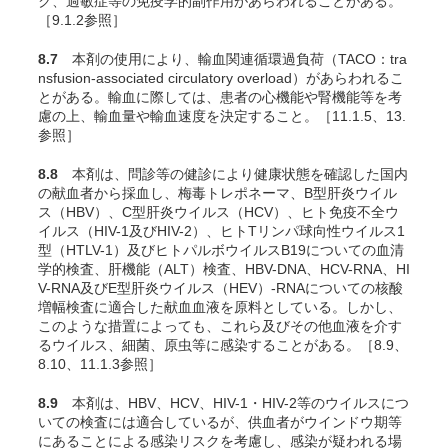
ク、過敏症等の免疫学的副作用があらわれることがある。
［9.1.2参照］
8.7
本剤の使用により、輸血関連循環過負荷（TACO：tra
nsfusion-associated circulatory overload）
があらわれるこ
とがある。輸血に際しては、患者の心機能や腎機能等を考
慮の上、輸血量や輸血速度を決定すること。［11.1.5、13.
参照］
8.8
本剤は、問診等の健診により健康状態を確認した国内
の献血者から採血し、梅毒トレポネーマ、B型肝炎ウイル
ス（HBV）、C型肝炎ウイルス（HCV）、ヒト免疫不全ウ
イルス（HIV-1及びHIV-2）、ヒトTリンパ球向性ウイルス1
型（HTLV-1）及びヒトパルボウイルスB19についての血清
学的検査、肝機能（ALT）検査、HBV-DNA、HCV-RNA、HI
V-RNA及びE型肝炎ウイルス（HEV）-RNAについての核酸
増幅検査に適合した献血血液を原料としている。しかし、
このような措置によっても、これら及びその他血液を介す
るウイルス、細菌、原虫等に感染することがある。［8.9、
8.10、11.1.3参照］
8.9
本剤は、HBV、HCV、HIV-1・HIV-2等のウイルスにつ
いての検査には適合しているが、供血者がウインドウ期等
にあることによる感染リスクを考慮し、感染が疑われる場