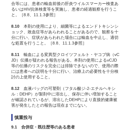
合等には、患者の輸血前後の肝炎ウイルスマーカー検査あ
るいはHIV抗体検査等を実施し、患者の経過観察を行うこ
と
。［8.8、11.1.3参照］
8.10
本剤の使用により、細菌等によるエンドトキシンシ
ョック、敗血症等
があらわれることがあるので、観察を十
分に行い、症状があらわれた場合には輸血を中止し、適切
な処置を行うこと。［8.8、11.1.3参照］
8.11
輸血による変異型クロイツフェルト・ヤコブ病（vC
JD）伝播が疑われる報告
がある。本剤の使用によるvCJD
等の伝播のリスクを完全には排除できないので、使用の際
には患者への説明を十分に行い、治療上の必要性を十分検
討の上使用すること。
8.12
血液バッグの可塑剤（フタル酸ジ-2-エチルヘキシ
ル：DEHP）が製剤中に溶出し、保存に伴い増加すること
が確認されているが、溶出したDEHPにより直接的健康被
害が発生したとの報告は現在までにない。
慎重投与
9.1 合併症・既往歴等のある患者