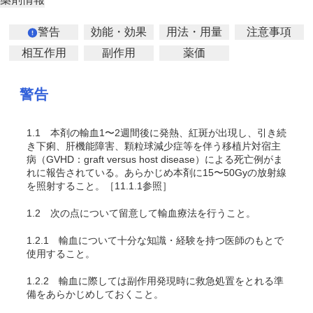
警告
効能・効果
用法・用量
注意事項
相互作用
副作用
薬価
警告
1.1
本剤の輸血1〜2週間後に発熱、紅斑が出現し、引き続
き下痢、肝機能障害、顆粒球減少症等を伴う移植片対宿主
病（GVHD：graft versus host disease）による死亡例がま
れに報告されている
。あらかじめ本剤に15〜50Gyの放射線
を照射すること
。［11.1.1参照］
1.2
次の点について留意して輸血療法を行うこと。
1.2.1
輸血について十分な知識・経験を持つ医師のもとで
使用すること。
1.2.2
輸血に際しては副作用発現時に救急処置をとれる準
備をあらかじめしておくこと。