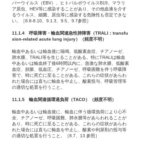
バーウイルス（EBV）
、ヒトパルボウイルスB19
、マラリ
ア原虫
、HEV
等に感染することがあり、その他血液を介す
るウイルス、細菌、原虫等に感染する危険性も否定できな
い。［8.8-8.10、9.1.3、9.5、9.7参照］
11.1.4 呼吸障害・輸血関連急性肺障害（TRALI：transfu
sion-related acute lung injury）
（頻度不明）
輸血中あるいは輸血後に喘鳴、低酸素血症、チアノーゼ、
肺水腫、TRALI
等を生じることがある。特にTRALIは輸血
中あるいは輸血終了後6時間以内に、急激な肺水腫、低酸素
血症、頻脈、低血圧、チアノーゼ、呼吸困難を伴う呼吸障
害で、時に死亡に至ることがある。これらの症状があらわ
れた場合には直ちに輸血を中止し、酸素投与、呼吸管理等
の適切な処置を行うこと。
11.1.5 輸血関連循環過負荷（TACO）
（頻度不明）
輸血中あるいは輸血後に、輸血に伴う循環負荷により心不
全、チアノーゼ、呼吸困難、肺水腫等があらわれることが
あり
、時に死亡に至ることがある。これらの症状があらわ
れた場合には直ちに輸血を中止し、酸素や利尿剤の投与等
の適切な処置を行うこと。［8.7、13.参照］