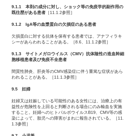
9.1.1 本剤の成分に対し、ショック等の免疫学的副作用の
既往歴がある患者
［11.1.2参照］
9.1.2 IgA等の血漿蛋白の欠損症のある患者
欠損蛋白に対する抗体を保有する患者では、アナフィラキ
シーがあらわれることがある。［8.6、11.1.2参照］
9.1.3 サイトメガロウイルス（CMV）抗体陰性の造血幹細
胞移植患者及び免疫不全患者
間質性肺炎、肝炎等のCMV感染症に伴う重篤な症状があら
われることがある。［11.1.3参照］
9.5 妊婦
妊婦又は妊娠している可能性のある女性には、治療上の有
益性が危険性を上回ると判断される場合にのみ輸血を実施
すること。妊婦へのヒトパルボウイルスB19、CMV等の感
染によって、胎児への障害がまれに報告されている。［11.
1.3参照］
9.7 小児等