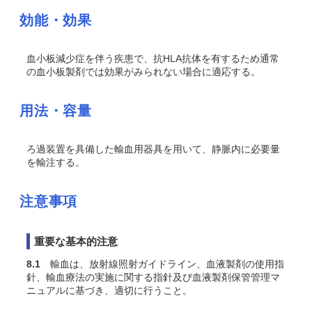
効能・効果
血小板減少症を伴う疾患で、抗HLA抗体を有するため通常
の血小板製剤では効果がみられない場合に適応する。
用法・容量
ろ過装置を具備した輸血用器具を用いて、静脈内に必要量
を輸注する。
注意事項
重要な基本的注意
8.1
輸血は、放射線照射ガイドライン
、血液製剤の使用指
針
、輸血療法の実施に関する指針
及び血液製剤保管管理マ
ニュアル
に基づき、適切に行うこと。