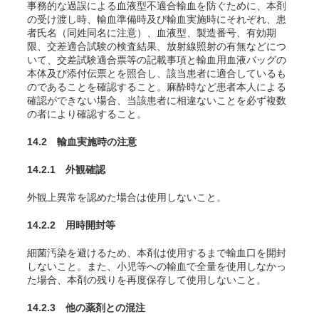
事務的な過誤による血液型不適合輸血を防ぐために、本剤
の受け渡し時、輸血準備時及び輸血実施時にそれぞれ、患
者氏名（同姓同名に注意）、血液型、製造番号、有効期
限、交差適合試験の検査結果、放射線照射の有無などにつ
いて、交差試験適合票等の記載事項と輸血用血液バッグの
本体及び添付伝票とを照合し、該当患者に適合しているも
のであることを確認すること。麻酔時など患者本人による
確認ができない場合、当該患者に相違ないことを必ず複数
の者により確認すること。
14.2 輸血実施時の注意
14.2.1 外観確認
外観上異常を認めた場合は使用しないこと。
14.2.2 用時開封等
細菌汚染を避けるため、本剤は使用するまで輸血口を開封
しないこと。また、小児等への輸血で全量を使用しなかっ
た場合、本剤の残りを再度保存して使用しないこと。
14.2.3 他の薬剤との混注