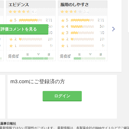
いる患者［症状を悪化させるおそれがある。］
既往歴のある患者
て評価コメントを見る
イド剤又はステロイド剤以外の免疫抑制剤が十分に
m3.comにご登録済の方
害（視神経脊髄炎を含む）の再発予防
ログイン
、全身型重症筋無力症（ステロイド剤又はステロイ
奏効しない場合に限る）及び視神経脊髄炎スペクト
社薬事日報社
）の再発予防＞
最新情報ではない可能性がございます。 最新情報は、各製薬会社のWebサイトなどでご確