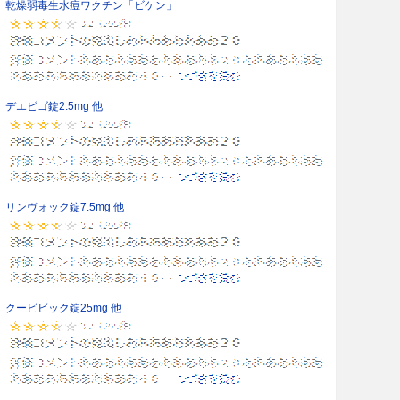
乾燥弱毒生水痘ワクチン「ビケン」
デエビゴ錠2.5mg 他
リンヴォック錠7.5mg 他
クービビック錠25mg 他