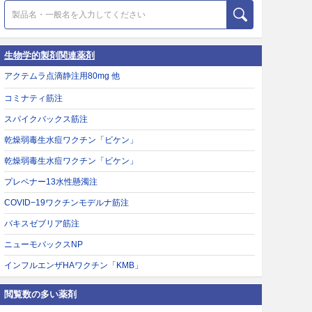
生物学的製剤関連薬剤
アクテムラ点滴静注用80mg 他
コミナティ筋注
スパイクバックス筋注
乾燥弱毒生水痘ワクチン「ビケン」
乾燥弱毒生水痘ワクチン「ビケン」
プレベナー13水性懸濁注
COVID−19ワクチンモデルナ筋注
バキスゼブリア筋注
ニューモバックスNP
インフルエンザHAワクチン「KMB」
閲覧数の多い薬剤