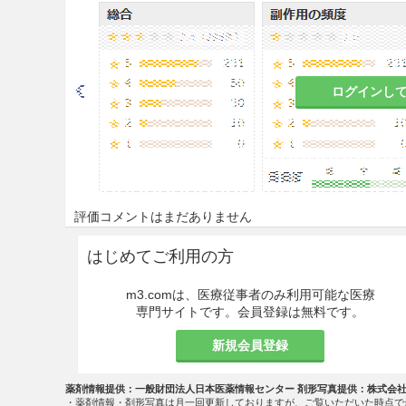
2.1
髄膜炎菌感染症に罹患して
2.2
本剤の成分に対し過敏症の
ログインし
効能・効果
○発作性夜間ヘモグロビン尿症
○非典型溶血性尿毒症症候群
評価コメントはまだありません
○全身型重症筋無力症（
ステロ
奏効しない
場合に限る）
はじめてご利用の方
○視神経脊髄炎スペクトラム障
m3.comは、医療従事者のみ利用可能な医療
専門サイトです。会員登録は無料です。
用法・容量
新規会員登録
＜発作性夜間ヘモグロビン尿症
ド剤以外の免疫抑制剤が十分に
薬剤情報提供：一般財団法人日本医薬情報センター 剤形写真提供：株式会
ラム障害（視神経脊髄炎を含む
・薬剤情報・剤形写真は月一回更新しておりますが、ご覧いただいた時点で