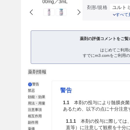
00mg／3mL
剤形/規格
ユルトミリ
すべて
薬剤の評価コメントをご覧
はじめてご利用
すでにm3.comをご利用
薬剤情報
警告
警告
禁忌
効能・効果
1.1
本剤の投与により髄膜炎菌
用法・用量
あるため、以下の点に十分注意するこ
注意事項
相互作用
1.1.1
本剤の投与に際しては、
副作用
直等）に注意して観察を十分
薬価