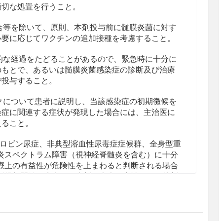
適切な処置を行うこと。
等を除いて、原則、本剤投与前に髄膜炎菌に対す
必要に応じてワクチンの追加接種を考慮すること。
な経過をたどることがあるので、緊急時に十分に
のもとで、あるいは髄膜炎菌感染症の診断及び治療
で投与すること。
について患者に説明し、当該感染症の初期徴候を
染症に関連する症状が発現した場合には、主治医に
えること。
ロビン尿症、非典型溶血性尿毒症症候群、全身型重
炎スペクトラム障害（視神経脊髄炎を含む）に十分
療上の有益性が危険性を上まわると判断される場合
剤投与開始に先立ち、本剤は疾病を完治させる薬剤
効性及び危険性を患者又はその家族に十分説明し、
1、11.1.1参照］