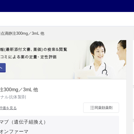
点滴静注300mg／3mL 他
へ
300mg／3mL 他
ーナル抗体製剤
同薬効薬剤
評価を見る
マブ（遺伝子組換え）
オンファーマ