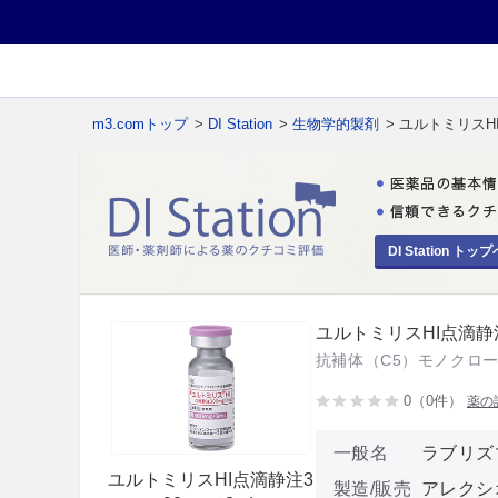
m3.comトップ
>
DI Station
>
生物学的製剤
> ユルトミリスHI
DI Station トップ
ユルトミリスHI点滴静注
抗補体（C5）モノクロ
0（0件）
薬の
一般名
ラブリズ
ユルトミリスHI点滴静注3
製造/販売
アレクシ