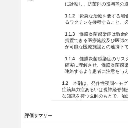
に診察し、抗菌剤の投与等の
1.1.2
緊急な治療を要する場合
るワクチンを接種すること。
1.1.3
髄膜炎菌感染症は致命的
措置できる医療施設及び医師
が可能な医療施設との連携下
1.1.4
髄膜炎菌感染症のリスク
確実に理解させ、髄膜炎菌感
連絡するよう患者に注意を与
1.2
本剤は、発作性夜間ヘモグ
症筋無力症あるいは視神経脊髄
な知識を持つ医師のもとで、治
にのみ投与すること。また、本
ではないことを含め、本剤の有
同意を得てから投与すること。［5.
評価サマリー
禁忌