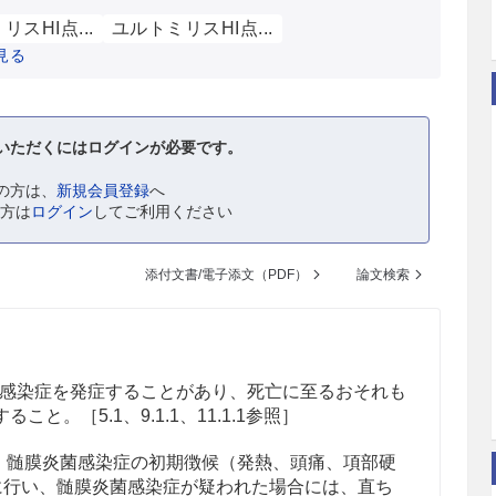
スHI点...
ユルトミリスHI点...
見る
いただくにはログインが必要です。
の方は、
新規会員登録
へ
の方は
ログイン
してご利用ください
添付文書/電子添文（PDF）
論文検索
感染症を発症することがあり、死亡に至るおそれも
と。［5.1、9.1.1、11.1.1参照］
髄膜炎菌感染症の初期徴候（発熱、頭痛、項部硬
に行い、髄膜炎菌感染症が疑われた場合には、直ち