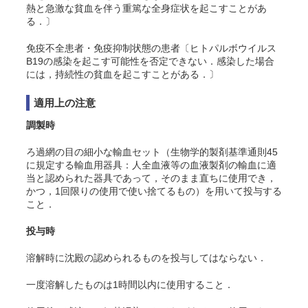
熱と急激な貧血を伴う重篤な全身症状を起こすことがあ
る．〕
免疫不全患者・免疫抑制状態の患者〔ヒトパルボウイルス
B19の感染を起こす可能性を否定できない．感染した場合
には，持続性の貧血を起こすことがある．〕
適用上の注意
調製時
ろ過網の目の細小な輸血セット（生物学的製剤基準通則45
に規定する輸血用器具：人全血液等の血液製剤の輸血に適
当と認められた器具であって，そのまま直ちに使用でき，
かつ，1回限りの使用で使い捨てるもの）を用いて投与する
こと．
投与時
溶解時に沈殿の認められるものを投与してはならない．
一度溶解したものは1時間以内に使用すること．