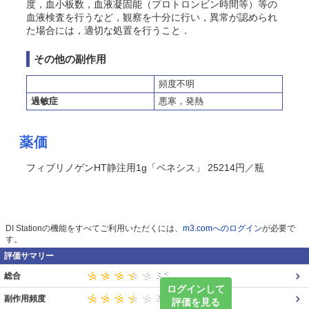
度，血小板数，血液凝固能（プロトロンビン時間等）等の
血液検査を行うなど，観察を十分に行い，異常が認められ
た場合には，適切な処置を行うこと．
その他の副作用
頻度不明
過敏症
悪寒，発熱
薬価
フィブリノゲンHT静注用1g「ベネシス」 25214円／瓶
DI Stationの機能をすべてご利用いただくには、
m3.comへのログイン
が必要で
す。
評価サマリー
総合
ログインして
副作用頻度
評価を見る