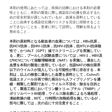
本剤の使用にあたっては，疾病の治療における本剤の必要
性とともに，本剤の製造に際し感染症の伝播を防止するた
めの安全対策が講じられているが，血液を原料としている
ことに由来する感染症伝播のリスクを完全に排除すること
ができないことを，患者に対して説明し，理解を得るよう
努めること．
本剤の原材料となる献血者の血液については，HBs抗原，
抗HCV抗体，抗HIV-1抗体，抗HIV-2抗体，抗HTLV-I抗体陰
性で，かつALT（GPT）値でスクリーニングを実施してい
る．更に，プールした試験血漿については，HIV-1，HBV及
びHCVについて核酸増幅検査（NAT）を実施し，適合した
血漿を本剤の製造に使用しているが，当該NATの検出限界
以下のウイルスが混入している可能性が常に存在する．本
剤は，以上の検査に適合した血漿を原料として，Cohnの
低温エタノール分画で得た画分から人フィブリノゲンを濃
縮・精製した製剤であり，ウイルス不活化・除去を目的と
して，製造工程においてリン酸トリ-n-ブチル（TNBP）／
ポリソルベート80処理，ウイルス除去膜によるろ過処理，
凍結乾燥の後，80℃，72時間の加熱処理を施しているが，
投与に際しては，次の点に十分注意すること．