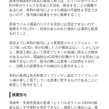
血漿分画製剤の現在の製造工程では，ヒトパルボウイルス
B19等のウイルスを完全に不活化・除去することが困難で
あるため，本剤の投与によりその感染の可能性を否定でき
ないので，投与後の経過を十分に観察すること．
肝炎ウイルス感染のリスクを完全には否定できないので，
観察を十分に行い，症状があらわれた場合には適切な処置
を行うこと．
現在までに本剤の投与により変異型クロイツフェルト・ヤ
コブ病（vCJD）等が伝播したとの報告はない．しかしなが
ら，製造工程において異常プリオンを低減し得るとの報告
があるものの，理論的なvCJD等の伝播のリスクを完全には
排除できないので，投与の際には患者への説明を十分行
い，治療上の必要性を十分検討の上投与すること．
本剤の使用は先天性低フィブリノゲン血症でフィブリノゲ
ン値が著しく低下している患者に対するものであることに
留意して投与すること．
慎重投与
溶血性・失血性貧血の患者〔ヒトパルボウイルスB19の感
染を起こす可能性を否定できない．感染した場合には，発