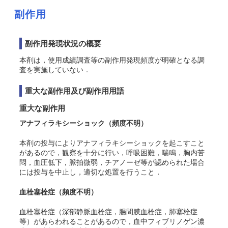
副作用
副作用発現状況の概要
本剤は，使用成績調査等の副作用発現頻度が明確となる調
査を実施していない．
重大な副作用及び副作用用語
重大な副作用
アナフィラキシーショック
（頻度不明）
本剤の投与によりアナフィラキシーショックを起こすこと
があるので，観察を十分に行い，呼吸困難，喘鳴，胸内苦
悶，血圧低下，脈拍微弱，チアノーゼ等が認められた場合
には投与を中止し，適切な処置を行うこと．
血栓塞栓症
（頻度不明）
血栓塞栓症（深部静脈血栓症，腸間膜血栓症，肺塞栓症
等）があらわれることがあるので，血中フィブリノゲン濃