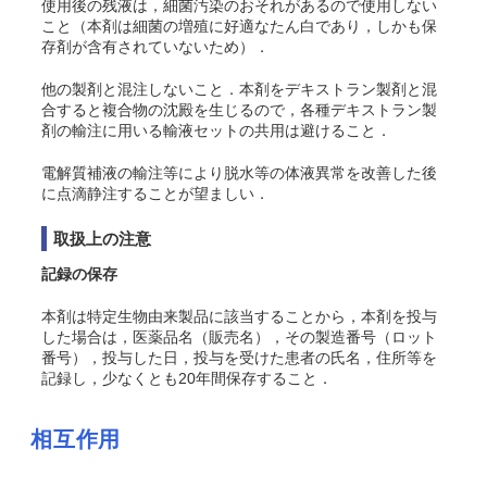
使用後の残液は，細菌汚染のおそれがあるので使用しない
こと（本剤は細菌の増殖に好適なたん白であり，しかも保
存剤が含有されていないため）．
他の製剤と混注しないこと．本剤をデキストラン製剤と混
合すると複合物の沈殿を生じるので，各種デキストラン製
剤の輸注に用いる輸液セットの共用は避けること．
電解質補液の輸注等により脱水等の体液異常を改善した後
に点滴静注することが望ましい．
取扱上の注意
記録の保存
本剤は特定生物由来製品に該当することから，本剤を投与
した場合は，医薬品名（販売名），その製造番号（ロット
番号），投与した日，投与を受けた患者の氏名，住所等を
記録し，少なくとも20年間保存すること．
相互作用