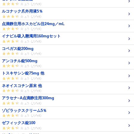
ルコナック爪外用液5％
点滴静注用ホスカビル注24mg／mL
イナビル吸入懸濁用160mgセット
コペガス錠200mg
アンコチル錠500mg
トスキサシン錠75mg 他
ネオイスコチン原末 他
アラセナ−A点滴静注用300mg
ゾビラックスクリーム5％
ゼフィックス錠100