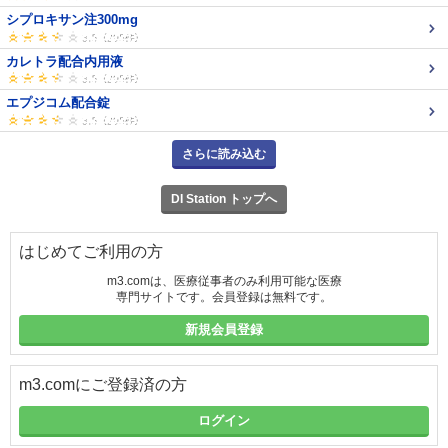
シプロキサン注300mg
カレトラ配合内用液
エプジコム配合錠
さらに読み込む
DI Station トップへ
はじめてご利用の方
m3.comは、医療従事者のみ利用可能な医療
専門サイトです。会員登録は無料です。
新規会員登録
m3.comにご登録済の方
ログイン