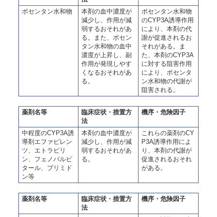
ボセンタン水和物
本剤の血中濃度が
ボセンタン水和物
減少し、作用が減
のCYP3A誘導作用
弱するおそれがあ
により、本剤の代
る。また、ボセン
謝が促進されるお
タン水和物の血中
それがある。ま
濃度が上昇し、副
た、本剤のCYP3A
作用が発現しやす
に対する阻害作用
くなるおそれがあ
により、ボセンタ
る。
ン水和物の代謝が
阻害される。
薬剤名等
臨床症状・措置方
機序・危険因子
法
中程度のCYP3A誘
本剤の血中濃度が
これらの薬剤のCY
導剤エファビレン
減少し、作用が減
P3A誘導作用によ
ツ、エトラビリ
弱するおそれがあ
り、本剤の代謝が
ン、フェノバルビ
る。
促進されるおそれ
タール、プリミド
がある。
ン等
薬剤名等
臨床症状・措置方
機序・危険因子
法