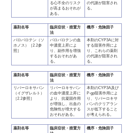
る心不全のリスク
の代謝が阻害され
が高まるおそれが
る。
ある。
薬剤名等
臨床症状・措置方
機序・危険因子
法
パロバロテン（ソ
パロバロテンの血
本剤のCYP3Aに対
ホノス）［2.2参
中濃度上昇によ
する阻害作用によ
照］
り、副作用を増強
り、これらの薬剤
するおそれがあ
の代謝が阻害され
る。
る。
薬剤名等
臨床症状・措置方
機序・危険因子
法
リバーロキサバン
リバーロキサバン
本剤のCYP3A及び
（イグザレルト）
の血中濃度上昇に
P-gp阻害作用によ
［2.2参照］
より、抗凝固作用
り、リバーロキサ
が増強し、出血の
バンのクリアラン
危険性が増大する
スが低下すること
おそれがある。
が考えられる。
薬剤名等
臨床症状・措置方
機序・危険因子