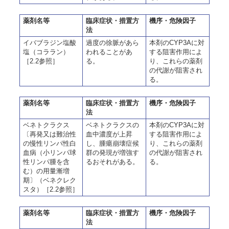
薬剤名等
臨床症状・措置方
機序・危険因子
法
イバブラジン塩酸
過度の徐脈があら
本剤のCYP3Aに対
塩（コララン）
われることがあ
する阻害作用によ
［2.2参照］
る。
り、これらの薬剤
の代謝が阻害され
る。
薬剤名等
臨床症状・措置方
機序・危険因子
法
ベネトクラクス
ベネトクラクスの
本剤のCYP3Aに対
〔再発又は難治性
血中濃度が上昇
する阻害作用によ
の慢性リンパ性白
し、腫瘍崩壊症候
り、これらの薬剤
血病（小リンパ球
群の発現が増強す
の代謝が阻害され
性リンパ腫を含
るおそれがある。
る。
む）の用量漸増
期〕（ベネクレク
スタ）［2.2参照］
薬剤名等
臨床症状・措置方
機序・危険因子
法