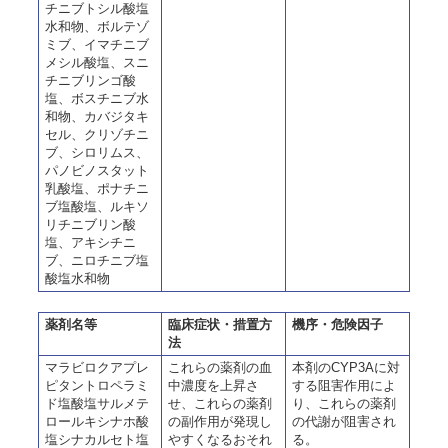
チニブトシル酸塩
水和物、ボルテゾ
ミブ、イマチニブ
メシル酸塩、スニ
チニブリンゴ酸
塩、ボスチニブ水
和物、カバジタキ
セル、クリゾチニ
ブ、シロリムス、
パノビノスタット
乳酸塩、ポナチニ
ブ塩酸塩、ルキソ
リチニブリン酸
塩、アキシチニ
ブ、ニロチニブ塩
酸塩水和物
薬剤名等
臨床症状・措置方
機序・危険因子
法
マラビロクアプレ
これらの薬剤の血
本剤のCYP3Aに対
ピタントロペラミ
中濃度を上昇さ
する阻害作用によ
ド塩酸塩サルメテ
せ、これらの薬剤
り、これらの薬剤
ロールキシナホ酸
の副作用が発現し
の代謝が阻害され
塩シナカルセト塩
やすくなるおそれ
る。