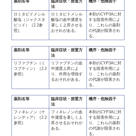
薬剤名等
臨床症状・措置方
機序・危険因子
法
ロミタピドメシル
ロミタピドメシル
本剤のCYP3Aに対
酸塩（ジャクスタ
酸塩の血中濃度を
する阻害作用によ
ピッド）［2.2参
著しく上昇させる
り、これらの薬剤
照］
おそれがある。
の代謝が阻害され
る。
薬剤名等
臨床症状・措置方
機序・危険因子
法
リファブチン（ミ
リファブチンの血
本剤のCYP3Aに対
コブティン）［2.2
中濃度上昇によ
する阻害作用によ
参照］
り、作用を増強す
り、これらの薬剤
るおそれがある。
の代謝が阻害され
る。
薬剤名等
臨床症状・措置方
機序・危険因子
法
フィネレノン（ケ
フィネレノンの血
本剤のCYP3Aに対
レンディア）［2.2
中濃度を著しく上
する阻害作用によ
参照］
昇させるおそれが
り、これらの薬剤
ある。
の代謝が阻害され
る。