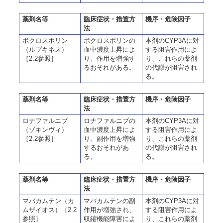
薬剤名等
臨床症状・措置方
機序・危険因子
法
ボクロスポリン
ボクロスポリンの
本剤のCYP3Aに対
（ルプキネス）
血中濃度上昇によ
する阻害作用によ
［2.2参照］
り、作用を増強す
り、これらの薬剤
るおそれがある。
の代謝が阻害され
る。
薬剤名等
臨床症状・措置方
機序・危険因子
法
ロナファルニブ
ロナファルニブの
本剤のCYP3Aに対
（ゾキンヴィ）
血中濃度上昇によ
する阻害作用によ
［2.2参照］
り、副作用を増強
り、これらの薬剤
するおそれがあ
の代謝が阻害され
る。
る。
薬剤名等
臨床症状・措置方
機序・危険因子
法
マバカムテン（カ
マバカムテンの副
本剤のCYP3Aに対
ムザイオス）［2.2
作用が増強され、
する阻害作用によ
参照］
収縮機能障害によ
り、これらの薬剤