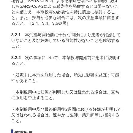
場合は、SARS-CoV-2による感染症患者への接触後に必ず
しもSARS-CoV-2による感染症を発症するとは限らないこ
とを踏まえ、本剤投与の必要性を特に慎重に検討するこ
と。また、投与が必要な場合には、次の注意事項に留意す
ること。［2.4、9.4、9.5参照］
8.2.1
本剤投与開始前に十分な問診により患者が妊娠して
いないこと及び妊娠している可能性がないことを確認する
こと。
8.2.2
次の事項について、本剤投与開始前に患者に説明す
ること。
・妊娠中に本剤を服用した場合、胎児に影響を及ぼす可能
性があること。
・本剤服用中に妊娠が判明した又は疑われる場合は、直ち
に服用を中止すること。
・本剤服用中及び最終服用後2週間における妊娠が判明した
又は疑われる場合は、速やかに医師、薬剤師等に相談する
こと。
慎重投与