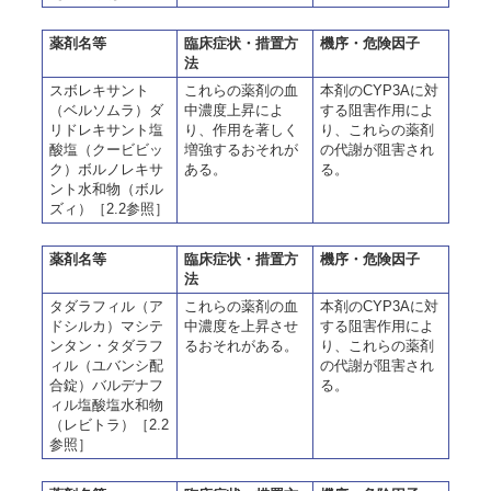
薬剤名等
臨床症状・措置方
機序・危険因子
法
スボレキサント
これらの薬剤の血
本剤のCYP3Aに対
（ベルソムラ）ダ
中濃度上昇によ
する阻害作用によ
リドレキサント塩
り、作用を著しく
り、これらの薬剤
酸塩（クービビッ
増強するおそれが
の代謝が阻害され
ク）ボルノレキサ
ある。
る。
ント水和物（ボル
ズィ）［2.2参照］
薬剤名等
臨床症状・措置方
機序・危険因子
法
タダラフィル（ア
これらの薬剤の血
本剤のCYP3Aに対
ドシルカ）マシテ
中濃度を上昇させ
する阻害作用によ
ンタン・タダラフ
るおそれがある。
り、これらの薬剤
ィル（ユバンシ配
の代謝が阻害され
合錠）バルデナフ
る。
ィル塩酸塩水和物
（レビトラ）［2.2
参照］