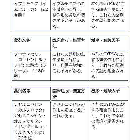
イブルチニブ（イ
イブルチニブの血
本剤のCYP3Aに対
ムブルビカ）［2.2
中濃度が上昇し、
する阻害作用によ
参照］
副作用の発現が増
り、これらの薬剤
強するおそれがあ
の代謝が阻害され
る。
る。
薬剤名等
臨床症状・措置方
機序・危険因子
法
ブロナンセリン
これらの薬剤の血
本剤のCYP3Aに対
（ロナセン）ルラ
中濃度上昇によ
する阻害作用によ
シドン塩酸塩（ラ
り、作用を増強す
り、これらの薬剤
ツーダ）［2.2参
るおそれがある。
の代謝が阻害され
照］
る。
薬剤名等
臨床症状・措置方
機序・危険因子
法
アゼルニジピン
アゼルニジピンの
本剤のCYP3Aに対
（カルブロック）
作用を増強するお
する阻害作用によ
アゼルニジピン・
それがある。
り、これらの薬剤
オルメサルタン
の代謝が阻害され
メドキソミル（レ
る。
ザルタス配合錠）
［2.2参照］