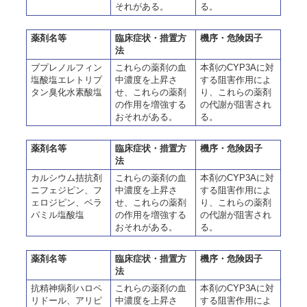
それがある。
る。
薬剤名等
臨床症状・措置方
機序・危険因子
法
ブプレノルフィン
これらの薬剤の血
本剤のCYP3Aに対
塩酸塩エレトリプ
中濃度を上昇さ
する阻害作用によ
タン臭化水素酸塩
せ、これらの薬剤
り、これらの薬剤
の作用を増強する
の代謝が阻害され
おそれがある。
る。
薬剤名等
臨床症状・措置方
機序・危険因子
法
カルシウム拮抗剤
これらの薬剤の血
本剤のCYP3Aに対
ニフェジピン、フ
中濃度を上昇さ
する阻害作用によ
ェロジピン、ベラ
せ、これらの薬剤
り、これらの薬剤
パミル塩酸塩
の作用を増強する
の代謝が阻害され
おそれがある。
る。
薬剤名等
臨床症状・措置方
機序・危険因子
法
抗精神病剤ハロペ
これらの薬剤の血
本剤のCYP3Aに対
リドール、アリピ
中濃度を上昇さ
する阻害作用によ