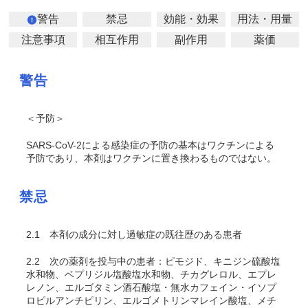
警告
禁忌
効能・効果
用法・用量
注意事項
相互作用
副作用
薬価
警告
＜予防＞
SARS-CoV-2による感染症の予防の基本はワクチンによる
予防であり、本剤はワクチンに置き換わるものではない。
禁忌
2.1
本剤の成分に対し過敏症の既往歴のある患者
2.2
次の薬剤を投与中の患者：ピモジド、キニジン硫酸塩
水和物、ベプリジル塩酸塩水和物、チカグレロル、エプレ
レノン、エルゴタミン酒石酸塩・無水カフェイン・イソプ
ロピルアンチピリン、エルゴメトリンマレイン酸塩、メチ