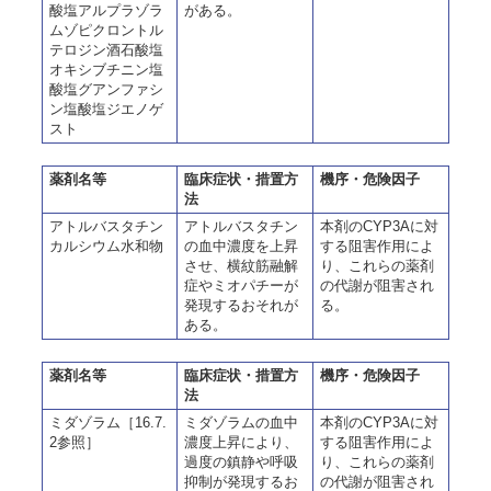
酸塩アルプラゾラ
がある。
ムゾピクロントル
テロジン酒石酸塩
オキシブチニン塩
酸塩グアンファシ
ン塩酸塩ジエノゲ
スト
薬剤名等
臨床症状・措置方
機序・危険因子
法
アトルバスタチン
アトルバスタチン
本剤のCYP3Aに対
カルシウム水和物
の血中濃度を上昇
する阻害作用によ
させ、横紋筋融解
り、これらの薬剤
症やミオパチーが
の代謝が阻害され
発現するおそれが
る。
ある。
薬剤名等
臨床症状・措置方
機序・危険因子
法
ミダゾラム［16.7.
ミダゾラムの血中
本剤のCYP3Aに対
2参照］
濃度上昇により、
する阻害作用によ
過度の鎮静や呼吸
り、これらの薬剤
抑制が発現するお
の代謝が阻害され