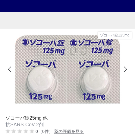
ゾコーバ錠125mg
ゾコーバ錠25mg 他
抗SARS-CoV-2剤
0（0件）
薬の評価を見る