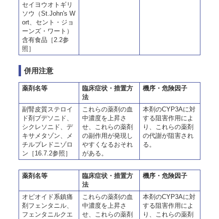
セイヨウオトギリ
ソウ（St.John's W
ort、セント・ジョ
ーンズ・ワート）
含有食品［2.2参
照］
併用注意
薬剤名等
臨床症状・措置方
機序・危険因子
法
副腎皮質ステロイ
これらの薬剤の血
本剤のCYP3Aに対
ド剤ブデソニド、
中濃度を上昇さ
する阻害作用によ
シクレソニド、デ
せ、これらの薬剤
り、これらの薬剤
キサメタゾン、メ
の副作用が発現し
の代謝が阻害され
チルプレドニゾロ
やすくなるおそれ
る。
ン［16.7.2参照］
がある。
薬剤名等
臨床症状・措置方
機序・危険因子
法
オピオイド系鎮痛
これらの薬剤の血
本剤のCYP3Aに対
剤フェンタニル、
中濃度を上昇さ
する阻害作用によ
フェンタニルクエ
せ、これらの薬剤
り、これらの薬剤