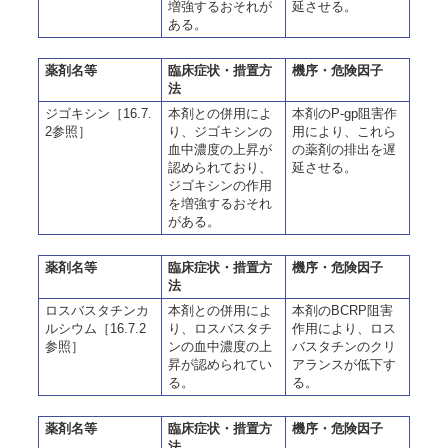
増強するおそれが
延させる。
ある。
薬剤名等
臨床症状・措置方
機序・危険因子
法
ジゴキシン［16.7.
本剤との併用によ
本剤のP-gp阻害作
2参照］
り、ジゴキシンの
用により、これら
血中濃度の上昇が
の薬剤の排出を遅
認められており、
延させる。
ジゴキシンの作用
を増強するおそれ
がある。
薬剤名等
臨床症状・措置方
機序・危険因子
法
ロスバスタチンカ
本剤との併用によ
本剤のBCRP阻害
ルシウム［16.7.2
り、ロスバスタチ
作用により、ロス
参照］
ンの血中濃度の上
バスタチンのクリ
昇が認められてい
アランスが低下す
る。
る。
薬剤名等
臨床症状・措置方
機序・危険因子
法