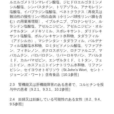
ルエルゴメトリンマレイン酸塩、ジヒドロエルゴタミンメ
シル酸塩、シンバスタチン、トリアゾラム、アナモレリン
塩酸塩、イバブラジン塩酸塩、ベネトクラクス〔再発又は
難治性の慢性リンパ性白血病（小リンパ球性リンパ腫を含
む）の用量漸増期〕、イブルチニブ、ブロナンセリン、ル
ラシドン塩酸塩、アゼルニジピン、アゼルニジピン・オル
メサルタン メドキソミル、スボレキサント、ダリドレキ
サント塩酸塩、ボルノレキサント水和物、タダラフィル
（アドシルカ）、マシテンタン・タダラフィル、バルデナ
フィル塩酸塩水和物、ロミタピドメシル酸塩、リファブチ
ン、フィネレノン、ボクロスポリン、ロナファルニブ、マ
バカムテン、
パロバロテン、
リバーロキサバン、アパルタ
ミド、カルバマゼピン、エンザルタミド、ミトタン、フェ
ニトイン、ホスフェニトインナトリウム水和物、リファン
ピシン、セイヨウオトギリソウ（St.John's Wort、セント・
ジョーンズ・ワート）含有食品［10.1参照］
2.3
腎機能又は肝機能障害のある患者で、コルヒチンを投
与中の患者［9.2.1、9.3.1、10.2参照］
2.4
妊婦又は妊娠している可能性のある女性［8.2、9.4、
9.5参照］