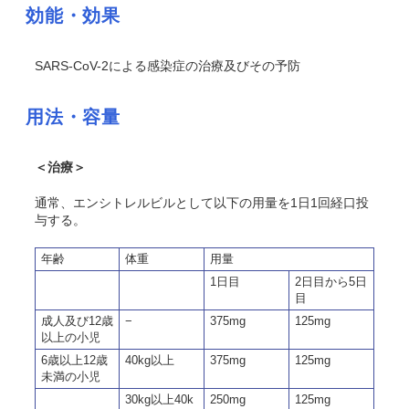
効能・効果
SARS-CoV-2による感染症の治療及びその予防
用法・容量
＜治療＞
通常、エンシトレルビルとして以下の用量を1日1回経口投
与する。
年齢
体重
用量
1日目
2日目から5日
目
成人及び12歳
−
375mg
125mg
以上の小児
6歳以上12歳
40kg以上
375mg
125mg
未満の小児
30kg以上40k
250mg
125mg