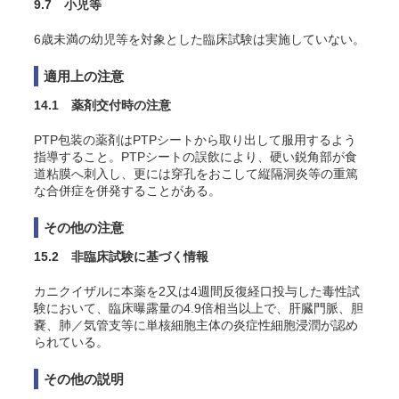
9.7 小児等
6歳未満の幼児
等を対象とした臨床試験は実施していない。
適用上の注意
14.1 薬剤交付時の注意
PTP包装の薬剤はPTPシートから取り出して服用するよう
指導すること。PTPシートの誤飲により、硬い鋭角部が食
道粘膜へ刺入し、更には穿孔をおこして縦隔洞炎等の重篤
な合併症を併発することがある。
その他の注意
15.2 非臨床試験に基づく情報
カニクイザルに本薬を2又は4週間反復経口投与した毒性試
験において、臨床曝露量の
4.9
倍相当以上で、肝臓門脈、胆
嚢、肺／気管支等に単核細胞主体の炎症性細胞浸潤が認め
られている
。
その他の説明