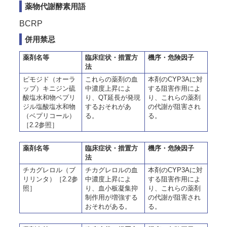
薬物代謝酵素用語
BCRP
併用禁忌
薬剤名等
臨床症状・措置方
機序・危険因子
法
ピモジド（オーラ
これらの薬剤の血
本剤のCYP3Aに対
ップ）キニジン硫
中濃度上昇によ
する阻害作用によ
酸塩水和物ベプリ
り、QT延長が発現
り、これらの薬剤
ジル塩酸塩水和物
するおそれがあ
の代謝が阻害され
（ベプリコール）
る。
る。
［2.2参照］
薬剤名等
臨床症状・措置方
機序・危険因子
法
チカグレロル（ブ
チカグレロルの血
本剤のCYP3Aに対
リリンタ）［2.2参
中濃度上昇によ
する阻害作用によ
照］
り、血小板凝集抑
り、これらの薬剤
制作用が増強する
の代謝が阻害され
おそれがある。
る。