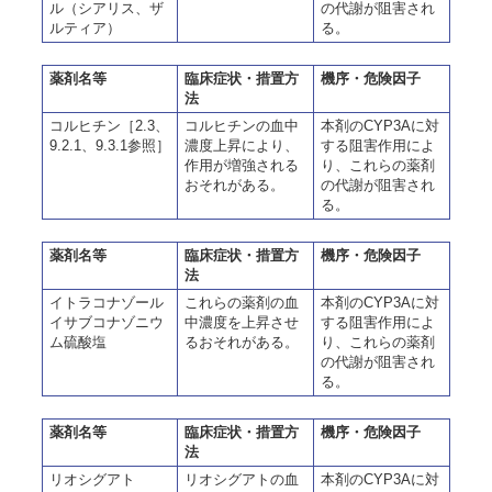
ル（シアリス、ザ
の代謝が阻害され
ルティア）
る。
薬剤名等
臨床症状・措置方
機序・危険因子
法
コルヒチン［2.3、
コルヒチンの血中
本剤のCYP3Aに対
9.2.1、9.3.1参照］
濃度上昇により、
する阻害作用によ
作用が増強される
り、これらの薬剤
おそれがある。
の代謝が阻害され
る。
薬剤名等
臨床症状・措置方
機序・危険因子
法
イトラコナゾール
これらの薬剤の血
本剤のCYP3Aに対
イサブコナゾニウ
中濃度を上昇させ
する阻害作用によ
ム硫酸塩
るおそれがある。
り、これらの薬剤
の代謝が阻害され
る。
薬剤名等
臨床症状・措置方
機序・危険因子
法
リオシグアト
リオシグアトの血
本剤のCYP3Aに対