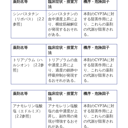
薬剤名等
臨床症状・措置方
機序・危険因子
法
シンバスタチン
シンバスタチンの
本剤のCYP3Aに対
（リポバス）［2.2
血中濃度上昇によ
する阻害作用によ
参照］
り、横紋筋融解症
り、これらの薬剤
が発現するおそれ
の代謝が阻害され
がある。
る。
薬剤名等
臨床症状・措置方
機序・危険因子
法
トリアゾラム（ハ
トリアゾラムの血
本剤のCYP3Aに対
ルシオン）［2.2参
中濃度上昇によ
する阻害作用によ
照］
り、過度の鎮静や
り、これらの薬剤
呼吸抑制が発現す
の代謝が阻害され
るおそれがある。
る。
薬剤名等
臨床症状・措置方
機序・危険因子
法
アナモレリン塩酸
アナモレリン塩酸
本剤のCYP3Aに対
塩（エドルミズ）
塩の血中濃度が上
する阻害作用によ
［2.2参照］
昇し、副作用の発
り、これらの薬剤
現が増強するおそ
の代謝が阻害され
れがある。
る。