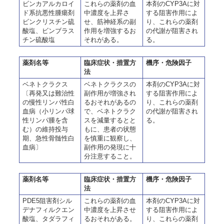
ビンカアルカロイ
これらの薬剤の血
本剤のCYP3Aに対
ド系抗悪性腫瘍剤
中濃度を上昇さ
する阻害作用によ
ビンクリスチン硫
せ、筋神経系の副
り、これらの薬剤
酸塩、ビンブラス
作用を増強するお
の代謝が阻害され
チン硫酸塩
それがある。
る。
薬剤名等
臨床症状・措置方
機序・危険因子
法
ベネトクラクス
ベネトクラクスの
本剤のCYP3Aに対
〔再発又は難治性
副作用が増強され
する阻害作用によ
の慢性リンパ性白
るおそれがあるの
り、これらの薬剤
血病（小リンパ球
で、ベネトクラク
の代謝が阻害され
性リンパ腫を含
スを減量するとと
る。
む）の維持投与
もに、患者の状態
期、急性骨髄性白
を慎重に観察し、
血病〕
副作用の発現に十
分注意すること。
薬剤名等
臨床症状・措置方
機序・危険因子
法
PDE5阻害剤シル
これらの薬剤の血
本剤のCYP3Aに対
デナフィルクエン
中濃度を上昇させ
する阻害作用によ
酸塩、タダラフィ
るおそれがある。
り、これらの薬剤