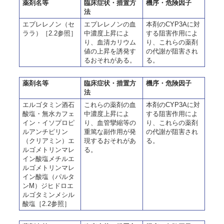
薬剤名等
臨床症状・措置方
機序・危険因子
法
エプレレノン（セ
エプレレノンの血
本剤のCYP3Aに対
ララ）［2.2参照］
中濃度上昇によ
する阻害作用によ
り、血清カリウム
り、これらの薬剤
値の上昇を誘発す
の代謝が阻害され
るおそれがある。
る。
薬剤名等
臨床症状・措置方
機序・危険因子
法
エルゴタミン酒石
これらの薬剤の血
本剤のCYP3Aに対
酸塩・無水カフェ
中濃度上昇によ
する阻害作用によ
イン・イソプロピ
り、血管攣縮等の
り、これらの薬剤
ルアンチピリン
重篤な副作用が発
の代謝が阻害され
（クリアミン）エ
現するおそれがあ
る。
ルゴメトリンマレ
る。
イン酸塩メチルエ
ルゴメトリンマレ
イン酸塩（パルタ
ンM）ジヒドロエ
ルゴタミンメシル
酸塩［2.2参照］