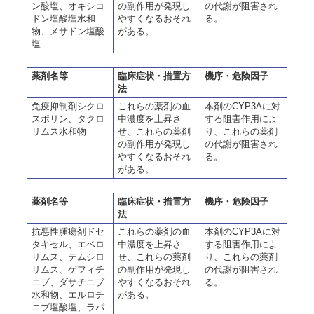
ン酸塩、オキシコ
の副作用が発現し
の代謝が阻害され
ドン塩酸塩水和
やすくなるおそれ
る。
物、メサドン塩酸
がある。
塩
薬剤名等
臨床症状・措置方
機序・危険因子
法
免疫抑制剤シクロ
これらの薬剤の血
本剤のCYP3Aに対
スポリン、タクロ
中濃度を上昇さ
する阻害作用によ
リムス水和物
せ、これらの薬剤
り、これらの薬剤
の副作用が発現し
の代謝が阻害され
やすくなるおそれ
る。
がある。
薬剤名等
臨床症状・措置方
機序・危険因子
法
抗悪性腫瘍剤ドセ
これらの薬剤の血
本剤のCYP3Aに対
タキセル、エベロ
中濃度を上昇さ
する阻害作用によ
リムス、テムシロ
せ、これらの薬剤
り、これらの薬剤
リムス、ゲフィチ
の副作用が発現し
の代謝が阻害され
ニブ、ダサチニブ
やすくなるおそれ
る。
水和物、エルロチ
がある。
ニブ塩酸塩、ラパ