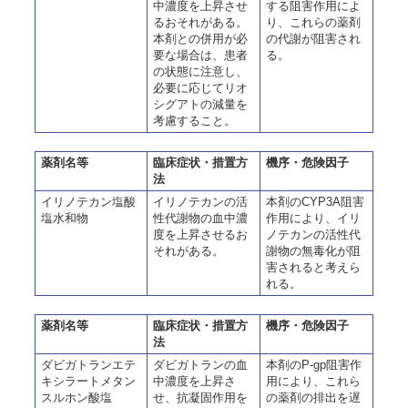
中濃度を上昇させ
する阻害作用によ
るおそれがある。
り、これらの薬剤
本剤との併用が必
の代謝が阻害され
要な場合は、患者
る。
の状態に注意し、
必要に応じてリオ
シグアトの減量を
考慮すること。
薬剤名等
臨床症状・措置方
機序・危険因子
法
イリノテカン塩酸
イリノテカンの活
本剤のCYP3A阻害
塩水和物
性代謝物の血中濃
作用により、イリ
度を上昇させるお
ノテカンの活性代
それがある。
謝物の無毒化が阻
害されると考えら
れる。
薬剤名等
臨床症状・措置方
機序・危険因子
法
ダビガトランエテ
ダビガトランの血
本剤のP-gp阻害作
キシラートメタン
中濃度を上昇さ
用により、これら
スルホン酸塩
せ、抗凝固作用を
の薬剤の排出を遅