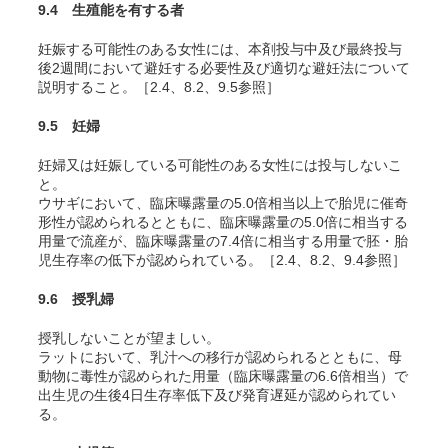
9.4 生殖能を有する者
妊娠する可能性のある女性には、本剤投与中及び最終投与
後2週間において避妊する必要性及び適切な避妊法について
説明すること。［2.4、8.2、9.5参照］
9.5 妊婦
妊婦又は妊娠している可能性のある女性には投与しないこ
と。
ウサギにおいて、臨床曝露量の5.0倍相当以上で胎児に催奇
形性が認められるとともに、臨床曝露量の5.0倍に相当する
用量で流産が、臨床曝露量の7.4倍に相当する用量で胚・胎
児生存率の低下が認められている。［2.4、8.2、9.4参照］
9.6 授乳婦
授乳しないことが望ましい。
ラットにおいて、乳汁への移行が認められるとともに、母
動物に毒性が認められた用量（臨床曝露量の6.6倍相当）で
出生児の生後4日生存率低下及び発育遅延が認められてい
る。