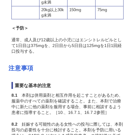
g未満
20kg以上30k
150mg
75mg
g未満
＜予防＞
通常、
成人及び12歳以上の小児
にはエンシトレルビルとし
て1日目は375mgを、2日目から5日目は125mgを1日1回経
口投与する。
注意事項
重要な基本的注意
8.1
本剤は併用薬剤と相互作用を起こすことがあるため、
服薬中のすべての薬剤を確認すること。また、本剤で治療
中に新たに他の薬剤を服用する場合、事前に相談するよう
患者に指導すること。［10.、16.7.1、16.7.2参照］
8.2
妊娠する可能性のある女性への投与に際しては、本剤
投与の必要性を十分に検討すること。本剤を予防に用いる