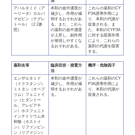
法
アパルタミド（ア
本剤の血中濃度が
これらの薬剤のCY
ーリーダ）カルバ
減少し、作用が減
P3A誘導作用によ
マゼピン（テグレ
弱するおそれがあ
り、本剤の代謝が
トール）［2.2参
る。また、これら
促進される。ま
照］
の薬剤の血中濃度
た、本剤のCYP3A
が上昇し、副作用
に対する阻害作用
が発現しやすくな
により、これらの
るおそれがある。
薬剤の代謝を阻害
する。
薬剤名等
臨床症状・措置方
機序・危険因子
法
エンザルタミド
本剤の血中濃度が
これらの薬剤のCY
（イクスタンジ）
減少し、作用が減
P3A誘導作用によ
ミトタン（オペプ
弱するおそれがあ
り、本剤の代謝が
リム）フェニトイ
る。
促進される。
ン（ヒダントー
ル、アレビアチ
ン）ホスフェニト
インナトリウム水
和物（ホストイ
ン）リファンピシ
ン（リファジン）