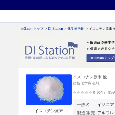
m3.comトップ
>
DI Station
>
化学療法剤
> イスコチン原末 
DI Station トップ
イスコチン原末 他
結核化学療法剤
0（0件）
薬の
一般名
イソニア
イスコチン原末
製造/販売
アルフレ