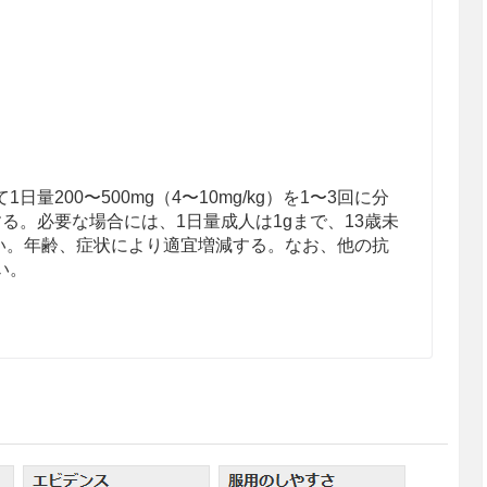
量200〜500mg（4〜10mg/kg）を1〜3回に分
る。必要な場合には、1日量成人は1gまで、13歳未
もよい。年齢、症状により適宜増減する。なお、他の抗
い。
があらわれることがあるので、定期的に肝機能検査
.1.1参照］
治療で、薬剤逆説反応を認めることがある。治療開