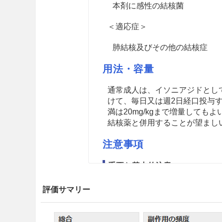
本剤に感性の結核菌
＜適応症＞
肺結核及びその他の結核症
用法・容量
通常成人は、イソニアジドとして1日
けて、毎日又は週2日経口投与す
満は20mg/kgまで増量して
結核薬と併用することが望まし
注意事項
重要な基本的注意
8.1
劇症肝炎等の重篤な肝障害
評価サマリー
を行うこと。［9.3.2、10.2、11
8.2
本剤を含む抗結核薬による