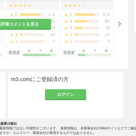
結核症状の新規発現を認めた場合は、薬剤感受性試
判断すること。
て評価コメントを見る
患者
る患者
ある。
m3.comにご登録済の方
るおそれがある。
ログイン
疾患又はこれらの既往歴のある患者
る場合には観察を十分に行うこと。痙攣を起こすこ
社薬事日報社
最新情報ではない可能性がございます。 最新情報は、各製薬会社のWebサイトなどでご確
ますが、エムスリー、製薬会社が推奨するものではありません。