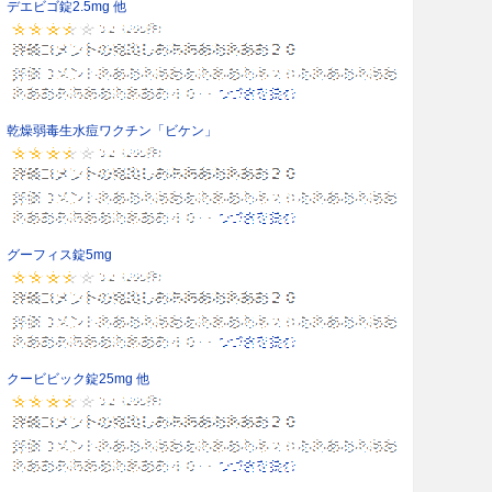
デエビゴ錠2.5mg 他
乾燥弱毒生水痘ワクチン「ビケン」
グーフィス錠5mg
クービビック錠25mg 他