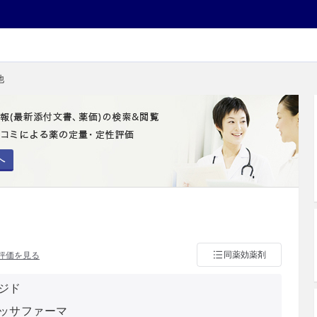
他
へ
同薬効薬剤
評価を見る
ジド
ッサファーマ