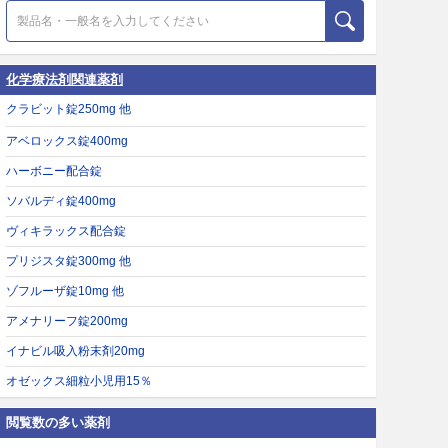
化学療法剤関連薬剤
クラビット錠250mg 他
アベロックス錠400mg
ハーボニー配合錠
ソバルディ錠400mg
ヴィキラックス配合錠
プリジスタ錠300mg 他
ゾフルーザ錠10mg 他
アメナリーフ錠200mg
イナビル吸入粉末剤20mg
オゼックス細粒小児用15％
閲覧数の多い薬剤