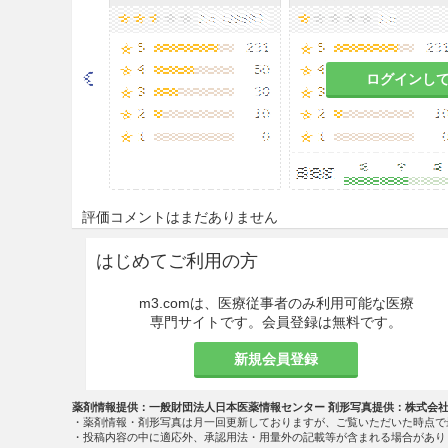
始後に、既存の結核の悪化又は
験等に基づき投与継続の可否を
慎重投与
ログインし
9.1 合併症・既往歴等のある
9.1.1 精神障害の既往歴のあ
精神障害が再発するおそれが
評価コメントはまだありません
9.1.2 アルコール中毒の患者
はじめてご利用の方
肝障害、精神障害があらわれ
m3.comは、医療従事者のみ利用可能な医療
9.1.3 てんかん等の痙攣性
専門サイトです。会員登録は無料です。
新規会員登録
やむを得ず投与する必要があ
とがある。
薬剤情報提供：一般財団法人日本医薬情報センター 剤形写真提供：株式会
9.1.4 薬物過敏症の患者
・薬剤情報・剤形写真は月一回更新しておりますが、ご覧いただいた時点で
・投稿内容の中に適応外、承認用法・用量外の記載等が含まれる場合があり