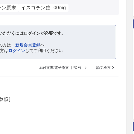
チン原末
イスコチン錠100mg
いただくにはログインが必要です。
の方は、
新規会員登録
へ
の方は
ログイン
してご利用ください
添付文書/電子添文（PDF）
論文検索
1参照］