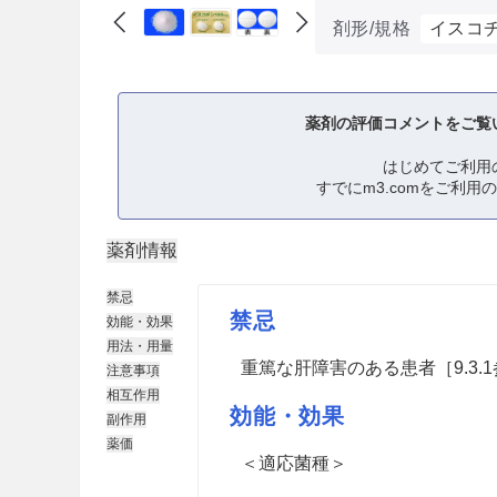
剤形/規格
イスコ
薬剤の評価コメントをご覧
はじめてご利用
すでにm3.comをご利用
薬剤情報
禁忌
禁忌
効能・効果
用法・用量
重篤な肝障害のある患者［9.3.
注意事項
相互作用
効能・効果
副作用
薬価
＜適応菌種＞