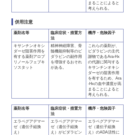
まることによると
考えられる。
併用注意
薬剤名等
臨床症状・措置方
機序・危険因子
法
キサンチンオキシ
精神神経障害、骨
これらの薬剤が、
ダーゼ阻害作用を
髄機能抑制等のビ
ビダラビンの主代
有する薬剤アロプ
ダラビンの副作用
謝物であるAra-Hx
リノールフェブキ
を増強するおそれ
の代謝に関与する
ソスタット
がある。
キサンチンオキシ
ダーゼの阻害作用
を有するため、Ara
-Hxの血中濃度が高
まることによると
考えられる。
薬剤名等
臨床症状・措置方
機序・危険因子
法
エラペグアデマー
エラペグアデマー
エラペグアデマー
ゼ（遺伝子組換
ゼ（遺伝子組換
ゼ（遺伝子組換
え）
え）がビダラビン
え）のADA活性に