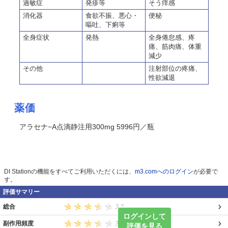
過敏症
発疹等
そう痒感
消化器
食欲不振、悪心・
便秘
嘔吐、下痢等
全身症状
発熱
全身倦怠感、疼
痛、筋肉痛、体重
減少
その他
注射部位の疼痛、
性欲減退
薬価
アラセナ−A点滴静注用300mg 5996円／瓶
DI Stationの機能をすべてご利用いただくには、
m3.comへのログイン
が必要で
す。
評価サマリー
総合
ログインして
副作用頻度
評価を見る