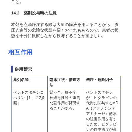
こと。
14.2 薬剤投与時の注意
本剤を点滴静注する際は大量の輸液を用いることから、脳
圧亢進等の危険な状態を招くおそれもあるので、患者の状
態を十分に観察しながら投与することが望ましい。
相互作用
併用禁忌
薬剤名等
臨床症状・措置方
機序・危険因子
法
ペントスタチンコ
腎不全、肝不全、
ペントスタチン
ホリン［1.、2.2参
神経毒性等の重篤
が、ビダラビンの
照］
な副作用が発現す
代謝に関与するAD
ることがある。
A（アデノシンデ
アミナーゼ）酵素
の阻害作用を有す
るため、ビダラビ
ンの血中濃度が高