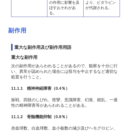
の作用に影響を及
より、ビダラビン
ぼすおそれがあ
が代謝される。
る。
副作用
重大な副作用及び副作用用語
重大な副作用
次の副作用があらわれることがあるので、観察を十分に行
い、異常が認められた場合には投与を中止するなど適切な
処置を行うこと。
11.1.1 精神神経障害
（0.4％）
振戦、四肢のしびれ、痙攣、意識障害、幻覚、錯乱、一過
性の精神障害等があらわれることがある。
11.1.2 骨髄機能抑制
（0.8％）
赤血球数、白血球数、血小板数の減少及びヘモグロビン、