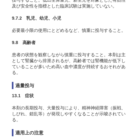
投与すること。低出生体重児、新生児を対象とした有効性
及び安全性を指標とした臨床試験は実施していない。
9.7.2 乳児、幼児、小児
必要最小限の使用にとどめるなど、慎重に投与すること。
9.8 高齢者
患者の状態を観察しながら慎重に投与すること。本剤は主
として腎臓から排泄されるが、高齢者では腎機能が低下し
ていることが多いため高い血中濃度が持続するおそれがあ
る。
過量投与
13.1 症状
本剤の長期投与、大量投与により、精神神経障害（振戦、
しびれ、錯乱等）が発現しやすくなることが示唆されてい
る
。
適用上の注意