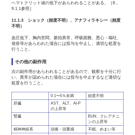
ヘマトクリット値の低下があらわれることがある。［8.、
9.1.1参照］
11.1.3 ショック
（頻度不明）
、アナフィラキシー
（頻度
不明）
血圧低下、胸内苦悶、脈拍異常、呼吸困難、悪心・嘔吐、
発疹等があらわれた場合には投与を中止し、適切な処置を
行うこと。
その他の副作用
次の副作用があらわれることがあるので、観察を十分に行
い、異常が認められた場合には投与を中止するなど適切な
処置を行うこと。
0.1〜5％未満
頻度不明
肝臓
AST、ALT、Al-P
の上昇等
腎臓
BUN、クレアチニ
ンの上昇等
精神神経系
頭痛・頭重感
不眠、めまい等