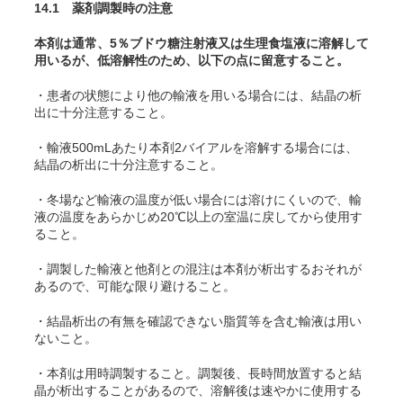
14.1 薬剤調製時の注意
本剤は通常、5％ブドウ糖注射液又は生理食塩液に溶解して
用いるが、低溶解性のため、以下の点に留意すること。
・患者の状態により他の輸液を用いる場合には、結晶の析
出に十分注意すること。
・輸液500mLあたり本剤2バイアルを溶解する場合には、
結晶の析出に十分注意すること。
・冬場など輸液の温度が低い場合には溶けにくいので、輸
液の温度をあらかじめ20℃以上の室温に戻してから使用す
ること。
・調製した輸液と他剤との混注は本剤が析出するおそれが
あるので、可能な限り避けること。
・結晶析出の有無を確認できない脂質等を含む輸液は用い
ないこと。
・本剤は用時調製すること。調製後、長時間放置すると結
晶が析出することがあるので、溶解後は速やかに使用する