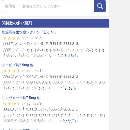
閲覧数の多い薬剤
乾燥弱毒生水痘ワクチン「ビケン」
デエビゴ錠2.5mg 他
リンヴォック錠7.5mg 他