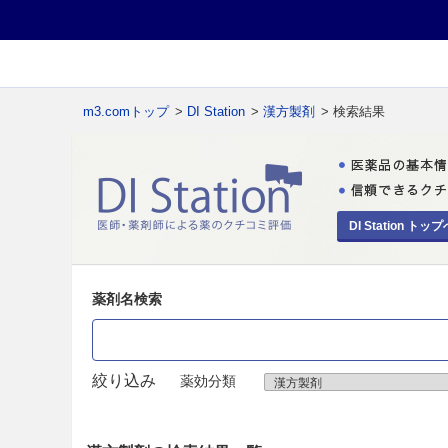
m3.comトップ
>
DI Station
>
漢方製剤
> 検索結果
DI Station トップ
薬剤名検索
絞り込み
薬効分類