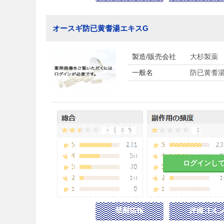
オースギ防已黄耆湯エキスG
製造/販売会社
大杉製薬
一般名
防已黄耆
ログインし