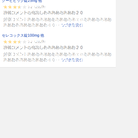
クービビック錠25mg 他
セレコックス錠100mg 他