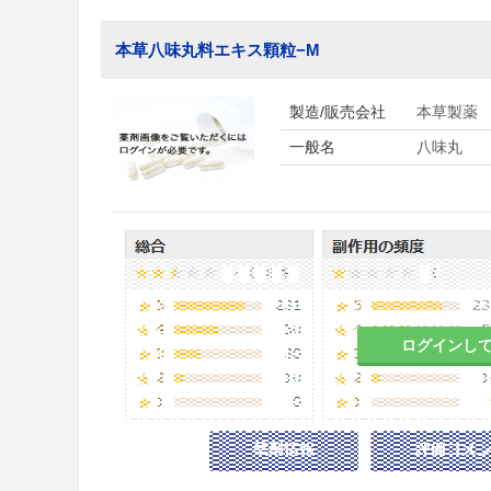
本草八味丸料エキス顆粒−M
製造/販売会社
本草製薬
一般名
八味丸
ログインし