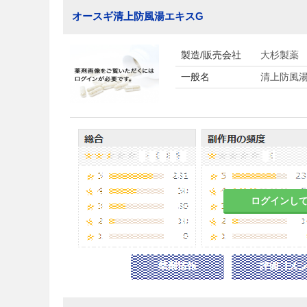
オースギ清上防風湯エキスG
製造/販売会社
大杉製薬
一般名
清上防風
ログインし