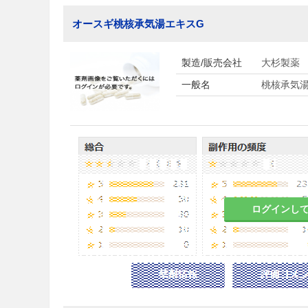
オースギ桃核承気湯エキスG
製造/販売会社
大杉製薬
一般名
桃核承気
ログインし