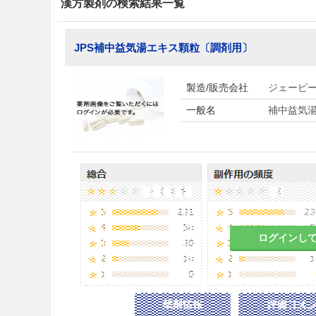
漢方製剤の検索結果一覧
JPS補中益気湯エキス顆粒〔調剤用〕
製造/販売会社
ジェーピ
一般名
補中益気
ログインし