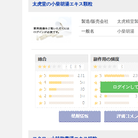
太虎堂の小柴胡湯エキス顆粒
製造/販売会社
太虎精堂
一般名
小柴胡湯
ログインし