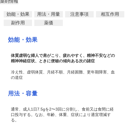
薬剤情報
効能・効果
用法・用量
注意事項
相互作用
副作用
薬価
効能・効果
体質虚弱な婦人で肩がこり、疲れやすく、精神不安などの
精神神経症状、ときに便秘の傾向ある次の諸症
冷え性、虚弱体質、月経不順、月経困難、更年期障害、血
の道症
用法・容量
通常、成人1日7.5gを2〜3回に分割し、食前又は食間に経
口投与する。なお、年齢、体重、症状により適宜増減す
る。