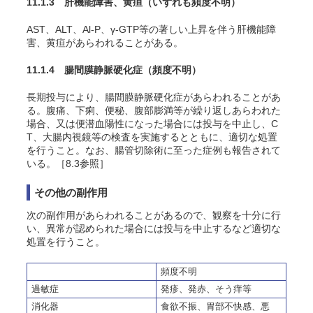
11.1.3 肝機能障害、黄疸
（いずれも頻度不明）
AST、ALT、Al-P、γ-GTP等の著しい上昇を伴う肝機能障
害、黄疸があらわれることがある。
11.1.4 腸間膜静脈硬化症
（頻度不明）
長期投与により、腸間膜静脈硬化症があらわれることがあ
る。腹痛、下痢、便秘、腹部膨満等が繰り返しあらわれた
場合、又は便潜血陽性になった場合には投与を中止し、C
T、大腸内視鏡等の検査を実施するとともに、適切な処置
を行うこと。なお、腸管切除術に至った症例も報告されて
いる。［8.3参照］
その他の副作用
次の副作用があらわれることがあるので、観察を十分に行
い、異常が認められた場合には投与を中止するなど適切な
処置を行うこと。
頻度不明
過敏症
発疹、発赤、
そう
痒等
消化器
食欲不振、胃部不快感、悪