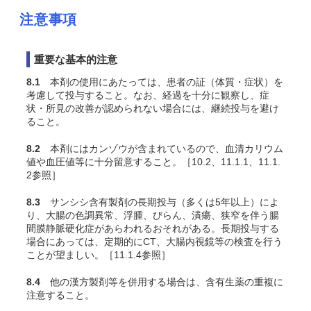
注意事項
重要な基本的注意
8.1
本剤の使用にあたっては、患者の証（体質・症状）を
考慮して投与すること。なお、経過を十分に観察し、症
状・所見の改善が認められない場合には、継続投与を避け
ること。
8.2
本剤にはカンゾウが含まれているので、血清カリウム
値や血圧値等に十分留意すること。［10.2、11.1.1、11.1.
2参照］
8.3
サンシシ含有製剤の長期投与（多くは5年以上）によ
り、大腸の色調異常、浮腫、びらん、潰瘍、狭窄を伴う腸
間膜静脈硬化症があらわれるおそれがある。長期投与する
場合にあっては、定期的にCT、大腸内視鏡等の検査を行う
ことが望ましい。［11.1.4参照］
8.4
他の漢方製剤等を併用する場合は、含有生薬の重複に
注意すること。