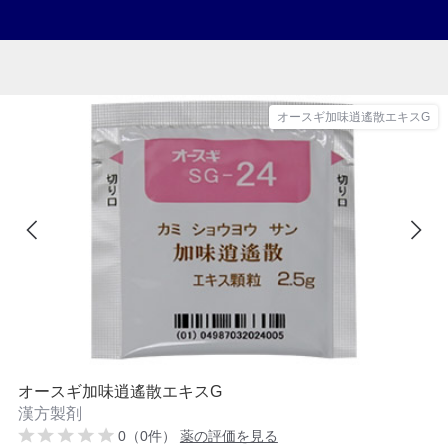
オースギ加味逍遙散エキスG
オースギ加味逍遙散エキスG
漢方製剤
0（0件）
薬の評価を見る