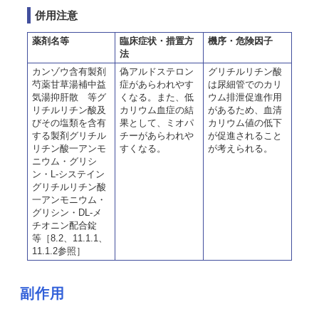
併用注意
薬剤名等
臨床症状・措置方
機序・危険因子
法
カンゾウ含有製剤
偽アルドステロン
グリチルリチン酸
芍薬甘草湯補中益
症があらわれやす
は尿細管でのカリ
気湯抑肝散 等グ
くなる。また、低
ウム排泄促進作用
リチルリチン酸及
カリウム血症の結
があるため、血清
びその塩類を含有
果として、ミオパ
カリウム値の低下
する製剤グリチル
チーがあらわれや
が促進されること
リチン酸一アンモ
すくなる。
が考えられる。
ニウム・グリシ
ン・L-システイン
グリチルリチン酸
一アンモニウム・
グリシン・DL-メ
チオニン配合錠
等［8.2、11.1.1、
11.1.2参照］
副作用