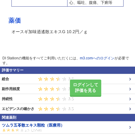
心、嘔吐、腹痛、下痢等
薬価
オースギ加味逍遙散エキスG 10.2円／ｇ
DI Stationの機能をすべてご利用いただくには、
m3.comへのログイン
が必要で
す。
評価サマリー
総合
ログインして
副作用頻度
評価を見る
持続性
エビデンスの確かさ
関連薬剤
ツムラ五苓散エキス顆粒（医療用）