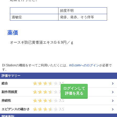
頻度不明
過敏症
発疹、発赤、
そう
痒等
薬価
オースギ防已黄耆湯エキスG 6.9円／ｇ
DI Stationの機能をすべてご利用いただくには、
m3.comへのログイン
が必要で
す。
評価サマリー
総合
ログインして
副作用頻度
評価を見る
持続性
エビデンスの確かさ
関連薬剤