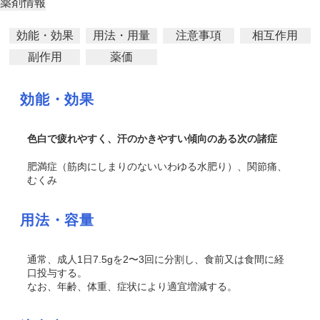
薬剤情報
効能・効果
用法・用量
注意事項
相互作用
副作用
薬価
効能・効果
色白で疲れやすく、汗のかきやすい傾向のある次の諸症
肥満症（筋肉にしまりのないいわゆる水肥り）、関節痛、
むくみ
用法・容量
通常、成人1日7.5gを2〜3回に分割し、食前又は食間に経
口投与する。
なお、年齢、体重、症状により適宜増減する。