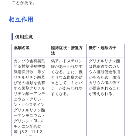
ことがある。
相互作用
併用注意
薬剤名等
臨床症状・措置方
機序・危険因子
法
カンゾウ含有製剤
偽アルドステロン
グリチルリチン酸
芍薬甘草湯補中益
症があらわれやす
は尿細管でのカリ
気湯抑肝散 等グ
くなる。また、低
ウム排泄促進作用
リチルリチン酸及
カリウム血症の結
があるため、血清
びその塩類を含有
果として、ミオパ
カリウム値の低下
する製剤グリチル
チーがあらわれや
が促進されること
リチン酸一アンモ
すくなる。
が考えられる。
ニウム・グリシ
ン・L-システイン
グリチルリチン酸
一アンモニウム・
グリシン・DL-メ
チオニン配合錠
等［8.2、11.1.2、