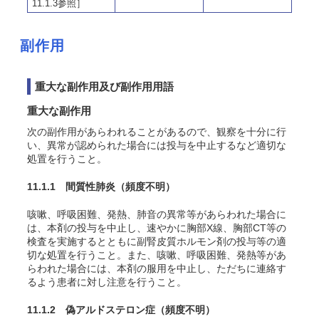
11.1.3参照］
副作用
重大な副作用及び副作用用語
重大な副作用
次の副作用があらわれることがあるので、観察を十分に行
い、異常が認められた場合には投与を中止するなど適切な
処置を行うこと。
11.1.1 間質性肺炎
（頻度不明）
咳嗽、呼吸困難、発熱、肺音の異常等があらわれた場合に
は、本剤の投与を中止し、速やかに胸部X線、胸部CT等の
検査を実施するとともに副腎皮質ホルモン剤の投与等の適
切な処置を行うこと。また、咳嗽、呼吸困難、発熱等があ
らわれた場合には、本剤の服用を中止し、ただちに連絡す
るよう患者に対し注意を行うこと。
11.1.2 偽アルドステロン症
（頻度不明）