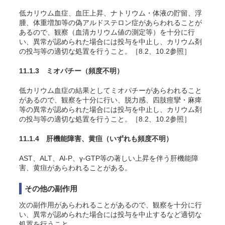
低カリウム血症、血圧上昇、ナトリウム・体液の貯留、浮
腫、体重増加等の偽アルドステロン症があらわれることが
あるので、観察（血清カリウム値の測定等）を十分に行
い、異常が認められた場合には投与を中止し、カリウム剤
の投与等の適切な処置を行うこと。［8.2、10.2参照］
11.1.3 ミオパチー
（頻度不明）
低カリウム血症の結果としてミオパチーがあらわれること
があるので、観察を十分に行い、脱力感、四肢痙攣・麻痺
等の異常が認められた場合には投与を中止し、カリウム剤
の投与等の適切な処置を行うこと。［8.2、10.2参照］
11.1.4 肝機能障害、黄疸
（いずれも頻度不明）
AST、ALT、Al-P、γ-GTP等の著しい上昇を伴う肝機能障
害、黄疸があらわれることがある。
その他の副作用
次の副作用があらわれることがあるので、観察を十分に行
い、異常が認められた場合には投与を中止するなど適切な
処置を行うこと。