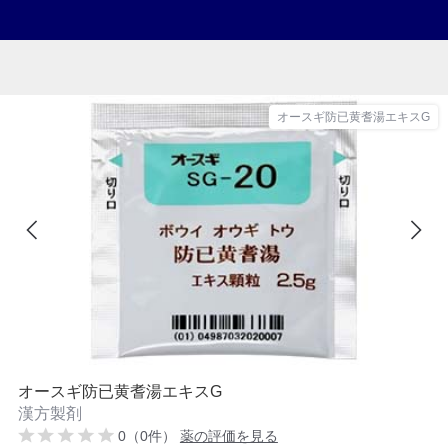
オースギ防已黄耆湯エキスG
オースギ防已黄耆湯エキスG
漢方製剤
0（0件）
薬の評価を見る