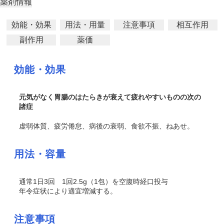
薬剤情報
効能・効果
用法・用量
注意事項
相互作用
副作用
薬価
効能・効果
元気がなく胃腸のはたらきが衰えて疲れやすいものの次の
諸症
虚弱体質、疲労倦怠、病後の衰弱、食欲不振、ねあせ。
用法・容量
通常1日3回 1回2.5g（1包）を空腹時経口投与
年令症状により適宜増減する。
注意事項