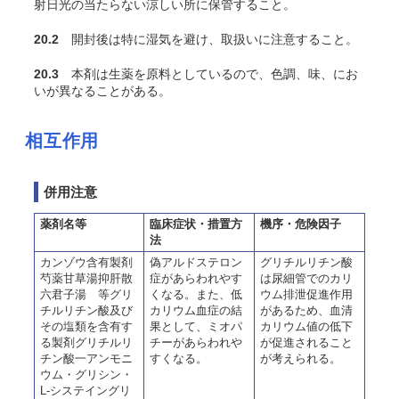
射日光の当たらない涼しい所に保管すること。
20.2
開封後は特に湿気を避け、取扱いに注意すること。
20.3
本剤は生薬を原料としているので、色調、味、にお
いが異なることがある。
相互作用
併用注意
薬剤名等
臨床症状・措置方
機序・危険因子
法
カンゾウ含有製剤
偽アルドステロン
グリチルリチン酸
芍薬甘草湯抑肝散
症があらわれやす
は尿細管でのカリ
六君子湯 等グリ
くなる。また、低
ウム排泄促進作用
チルリチン酸及び
カリウム血症の結
があるため、血清
その塩類を含有す
果として、ミオパ
カリウム値の低下
る製剤グリチルリ
チーがあらわれや
が促進されること
チン酸一アンモニ
すくなる。
が考えられる。
ウム・グリシン・
L-システイングリ