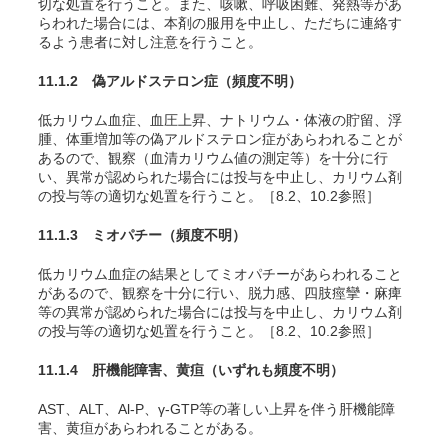
切な処置を行うこと。また、咳嗽、呼吸困難、発熱等があ
らわれた場合には、本剤の服用を中止し、ただちに連絡す
るよう患者に対し注意を行うこと。
11.1.2 偽アルドステロン症
（頻度不明）
低カリウム血症、血圧上昇、ナトリウム・体液の貯留、浮
腫、体重増加等の偽アルドステロン症があらわれることが
あるので、観察（血清カリウム値の測定等）を十分に行
い、異常が認められた場合には投与を中止し、カリウム剤
の投与等の適切な処置を行うこと。［8.2、10.2参照］
11.1.3 ミオパチー
（頻度不明）
低カリウム血症の結果としてミオパチーがあらわれること
があるので、観察を十分に行い、脱力感、四肢痙攣・麻痺
等の異常が認められた場合には投与を中止し、カリウム剤
の投与等の適切な処置を行うこと。［8.2、10.2参照］
11.1.4 肝機能障害、黄疸
（いずれも頻度不明）
AST、ALT、Al-P、γ-GTP等の著しい上昇を伴う肝機能障
害、黄疸があらわれることがある。