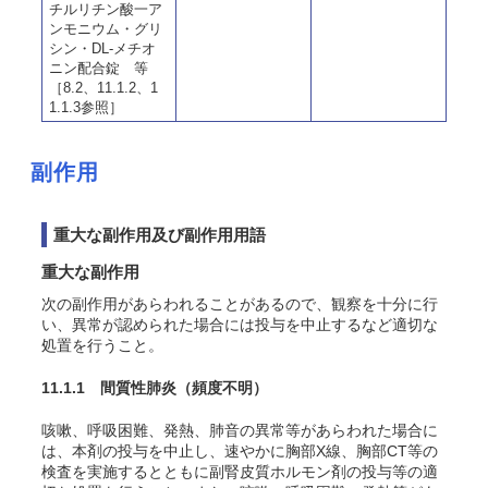
チルリチン酸一ア
ンモニウム・グリ
シン・DL-メチオ
ニン配合錠 等
［8.2、11.1.2、1
1.1.3参照］
副作用
重大な副作用及び副作用用語
重大な副作用
次の副作用があらわれることがあるので、観察を十分に行
い、異常が認められた場合には投与を中止するなど適切な
処置を行うこと。
11.1.1 間質性肺炎
（頻度不明）
咳嗽、呼吸困難、発熱、肺音の異常等があらわれた場合に
は、本剤の投与を中止し、速やかに胸部X線、胸部CT等の
検査を実施するとともに副腎皮質ホルモン剤の投与等の適