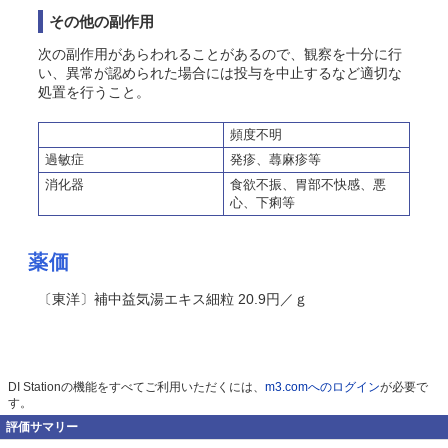
その他の副作用
次の副作用があらわれることがあるので、観察を十分に行
い、異常が認められた場合には投与を中止するなど適切な
処置を行うこと。
頻度不明
過敏症
発疹、蕁麻疹等
消化器
食欲不振、胃部不快感、悪
心、下痢等
薬価
〔東洋〕補中益気湯エキス細粒 20.9円／ｇ
DI Stationの機能をすべてご利用いただくには、
m3.comへのログイン
が必要で
す。
評価サマリー