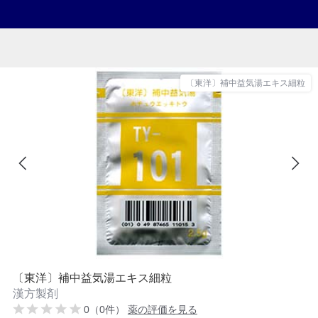
〔東洋〕補中益気湯エキス細粒
〔東洋〕補中益気湯エキス細粒
漢方製剤
0（0件）
薬の評価を見る