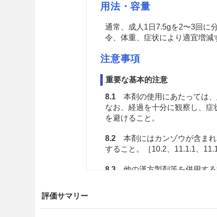
用法・容量
通常、成人1日7.5gを2〜3
令、体重、症状により適宜増減
注意事項
重要な基本的注意
8.1
本剤の使用にあたっては、
なお、経過を十分に観察し、症
を避けること。
8.2
本剤にはカンゾウが含まれ
すること。［10.2、11.1.1、11.
8.3
他の漢方製剤等を併用する
慎重投与
評価サマリー
9.1 合併症・既往歴等のある