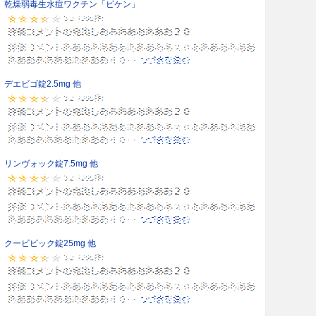
乾燥弱毒生水痘ワクチン「ビケン」
デエビゴ錠2.5mg 他
リンヴォック錠7.5mg 他
クービビック錠25mg 他