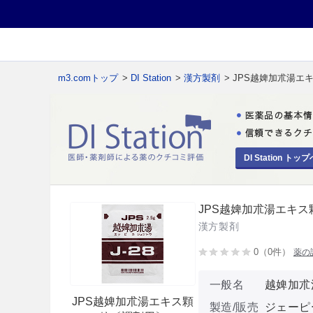
m3.comトップ
>
DI Station
>
漢方製剤
> JPS越婢加朮湯
DI Station トップ
JPS越婢加朮湯エキ
漢方製剤
0（0件）
薬の
一般名
越婢加朮
JPS越婢加朮湯エキス顆
製造/販売
ジェーピ