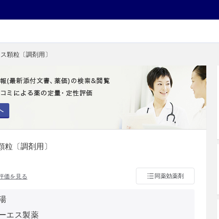
エキス顆粒〔調剤用〕
へ
ス顆粒〔調剤用〕
同薬効薬剤
評価を見る
湯
ーエス製薬