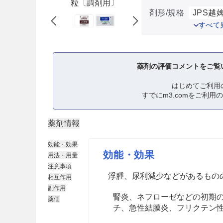
粒〔調剤用〕
剤形/規格
JPS越婢
すべて
薬剤の評価コメントをご覧
はじめてご利用
すでにm3.comをご利用
薬剤情報
効能・効果
効能・効果
用法・用量
注意事項
浮腫、尿利減少などがあるもの
相互作用
副作用
腎炎、ネフローゼなどの初期
薬価
チ、急性結膜炎、フリクテン