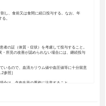
回に分割し、食前又は食間に経口投与する。なお、年
する。
患者の証（体質・症状）を考慮して投与すること。
状・所見の改善が認められない場合には、継続投与
ているので、血清カリウム値や血圧値等に十分留意
1.2参照］
場合は、含有生薬の重複に注意すること。
患者