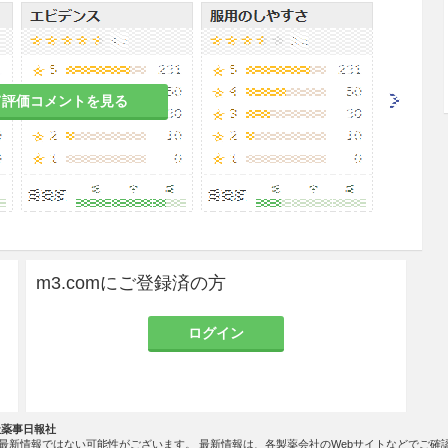
く体力の衰えている患者
、その症状が増強されるおそれがある。
て評価コメントを見る
、嘔吐、軟便、下痢等があらわれることがある。
吐のある患者
れがある。
m3.comにご登録済の方
らわれるおそれがある。
ログイン
等の循環器系の障害のある患者、又はその既往歴のある
するおそれがある。
社薬事日報社
最新情報ではない可能性がございます。 最新情報は、各製薬会社のWebサイトなどでご確