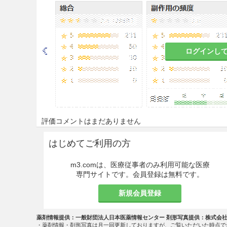
9.1.1 病後の衰弱期、著し
副作用があらわれやすくなり
ログインし
9.1.2 胃腸の虚弱な患者
食欲不振、胃部不快感、悪心
9.1.3 食欲不振、悪心、嘔
これらの症状が悪化するおそ
評価コメントはまだありません
9.1.4 発汗傾向の著しい患者
はじめてご利用の方
発汗過多、全身脱力感等があ
m3.comは、医療従事者のみ利用可能な医療
専門サイトです。会員登録は無料です。
9.1.5 狭心症、心筋梗塞
患者
新規会員登録
当該疾患及びその症状が悪化
薬剤情報提供：一般財団法人日本医薬情報センター 剤形写真提供：株式会
・薬剤情報・剤形写真は月一回更新しておりますが、ご覧いただいた時点で