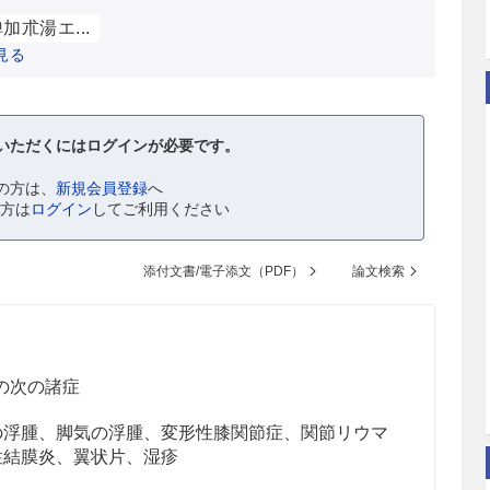
加朮湯エ...
見る
いただくにはログインが必要です。
の方は、
新規会員登録
へ
の方は
ログイン
してご利用ください
添付文書/電子添文（PDF）
論文検索
の次の諸症
の浮腫、脚気の浮腫、変形性膝関節症、関節リウマ
性結膜炎、翼状片、湿疹