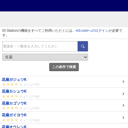
DI Stationの機能をすべてご利用いただくには、
m3.comへのログイン
が必要で
す。
この条件で検索
花扇ガジュツK
花扇カシュウK
花扇カゴソウK
花扇ガイヨウK
花扇オウレンK