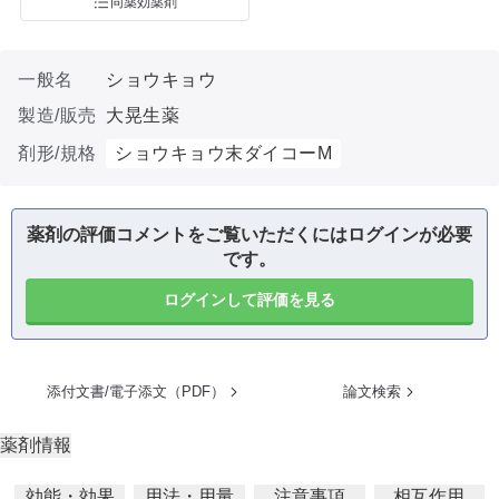
同薬効薬剤
一般名
ショウキョウ
製造/販売
大晃生薬
剤形/規格
ショウキョウ末ダイコーM
薬剤の評価コメントをご覧いただくにはログインが必要
です。
ログインして評価を見る
添付文書/電子添文（PDF）
論文検索
薬剤情報
効能・効果
用法・用量
注意事項
相互作用