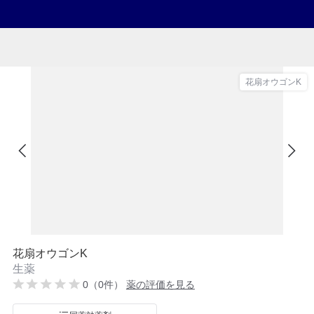
花扇オウゴンK
花扇オウゴンK
生薬
0（0件）
薬の評価を見る