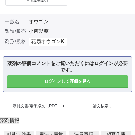
同薬効薬剤
一般名
オウゴン
製造/販売
小西製薬
剤形/規格
花扇オウゴンK
薬剤の評価コメントをご覧いただくにはログインが必要
です。
ログインして評価を見る
添付文書/電子添文（PDF）
論文検索
薬剤情報
効能・効果
用法・用量
注意事項
相互作用