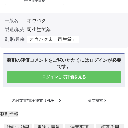
同薬効薬剤
一般名
オウバク
製造/販売
司生堂製薬
剤形/規格
オウバク末「司生堂」
薬剤の評価コメントをご覧いただくにはログインが必要
です。
ログインして評価を見る
添付文書/電子添文（PDF）
論文検索
薬剤情報
効能・効果
用法・用量
注意事項
相互作用