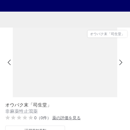
オウバク末「司生堂」
オウバク末「司生堂」
非麻薬性止瀉薬
0（0件）
薬の評価を見る