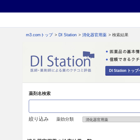
m3.comトップ
>
DI Station
>
消化器官用薬
> 検索結果
DI Station トップ
薬剤名検索
絞り込み
薬効分類