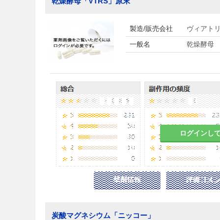
乾燥酵母「VTRS」原末
製造/販売会社
ヴィアトリ
一般名
乾燥酵母
ログインし
炭酸マグネシウム「ニッコー」