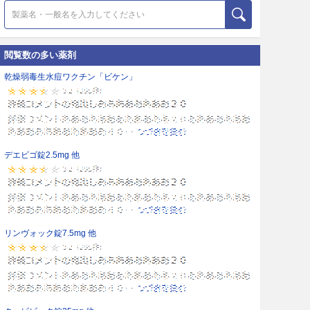
閲覧数の多い薬剤
乾燥弱毒生水痘ワクチン「ビケン」
デエビゴ錠2.5mg 他
リンヴォック錠7.5mg 他