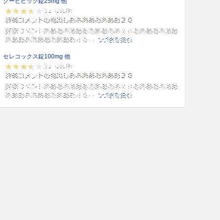
クービビック錠25mg 他
セレコックス錠100mg 他