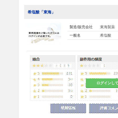
希塩酸「東海」
製造/販売会社
東海製薬
一般名
希塩酸
ログインし