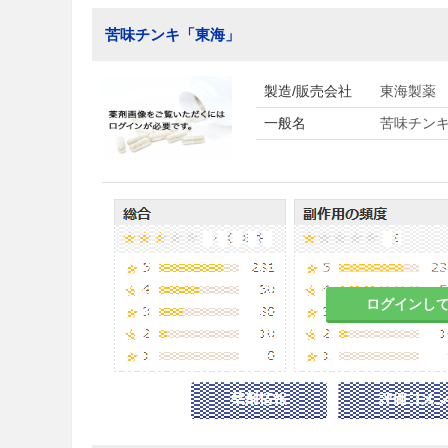
苦味チンキ「東海」
製造/販売会社
東海製薬
一般名
苦味チン
ログインし