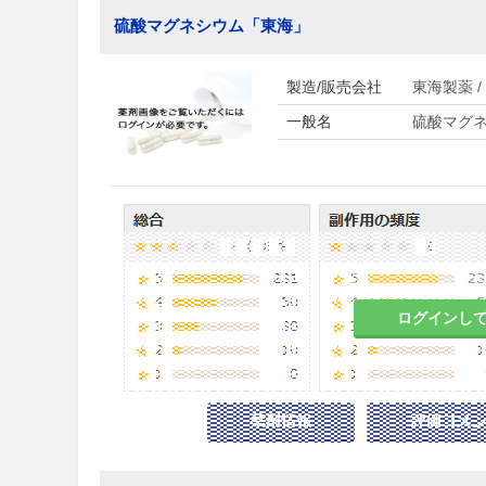
硫酸マグネシウム「東海」
製造/販売会社
東海製薬 
一般名
硫酸マグ
ログインし