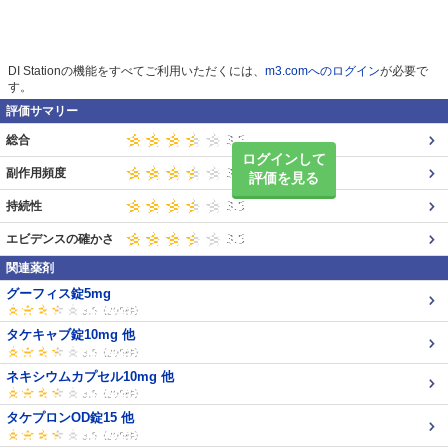
DI Stationの機能をすべてご利用いただくには、
m3.comへのログイン
が必要で
す。
評価サマリー
総合
ログインして
副作用頻度
評価を見る
持続性
エビデンスの確かさ
関連薬剤
グーフィス錠5mg
タケキャブ錠10mg 他
ネキシウムカプセル10mg 他
タケプロンOD錠15 他