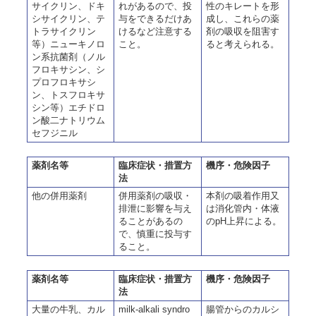
サイクリン、ドキ
れがあるので、投
性のキレートを形
シサイクリン、テ
与をできるだけあ
成し、これらの薬
トラサイクリン
けるなど注意する
剤の吸収を阻害す
等）ニューキノロ
こと。
ると考えられる。
ン系抗菌剤（ノル
フロキサシン、シ
プロフロキサシ
ン、トスフロキサ
シン等）エチドロ
ン酸二ナトリウム
セフジニル
薬剤名等
臨床症状・措置方
機序・危険因子
法
他の併用薬剤
併用薬剤の吸収・
本剤の吸着作用又
排泄に影響を与え
は消化管内・体液
ることがあるの
のpH上昇による。
で、慎重に投与す
ること。
薬剤名等
臨床症状・措置方
機序・危険因子
法
大量の牛乳、カル
milk-alkali syndro
腸管からのカルシ