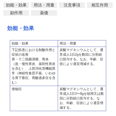
効能・効果
用法・用量
注意事項
相互作用
副作用
薬価
効能・効果
効能・効果
用法・用量
下記疾患における制酸作用と
炭酸マグネシウムとして、通
症状の改善
常成人1日2gを数回に分割経
胃・十二指腸潰瘍、胃炎
口投与する。なお、年齢、症
（急・慢性胃炎、薬剤性胃炎
状により適宜増減する。
を含む）、上部消化管機能異
常（神経性食思不振、いわゆ
る胃下垂症、胃酸過多症を含
む）
便秘症
炭酸マグネシウムとして、通
常成人1日3〜8gを頓用又は数
回に分割経口投与する。な
お、年齢、症状により適宜増
減する。