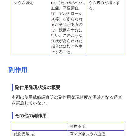
シウム製剤
me（高カルシウム
ウム吸収が増大す
血症、高窒素血
る。
症、アルカローシ
ス等）があらわれ
るおそれがあるの
で、観察を十分に
行い、このような
症状があらわれた
場合には投与を中
止すること。
副作用
副作用発現状況の概要
本剤は使用成績調査等の副作用発現頻度が明確となる調査
を実施していない。
その他の副作用
頻度不明
代謝異常
高マグネシウム血症
注）