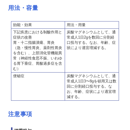
用法・容量
効能・効果
用法・用量
下記疾患における制酸作用と
炭酸マグネシウムとして、通
症状の改善
常成人1日2gを数回に分割経
胃・十二指腸潰瘍、胃炎
口投与する。なお、年齢、症
（急・慢性胃炎、薬剤性胃炎
状により適宜増減する。
を含む）、上部消化管機能異
常（神経性食思不振、いわゆ
る胃下垂症、胃酸過多症を含
む）
便秘症
炭酸マグネシウムとして、通
常成人1日3〜8gを頓用又は数
回に分割経口投与する。な
お、年齢、症状により適宜増
減する。
注意事項