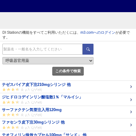
DI Stationの機能をすべてご利用いただくには、
m3.comへのログイン
が必要で
す。
この条件で検索
テゼスパイア皮下注210mgシリンジ 他
ジヒドロコデインリン酸塩散1％「マルイシ」
サーファクテン気管注入用120mg
ファセンラ皮下注30mgシリンジ 他
テオフィリン徐放カプセル100mg「サンド」 他