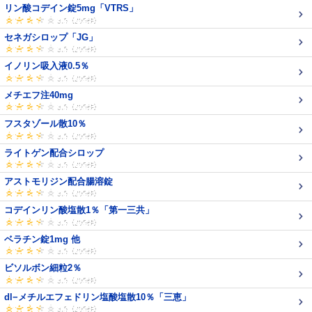
リン酸コデイン錠5mg「VTRS」
セネガシロップ「JG」
イノリン吸入液0.5％
メチエフ注40mg
フスタゾール散10％
ライトゲン配合シロップ
アストモリジン配合腸溶錠
コデインリン酸塩散1％「第一三共」
ベラチン錠1mg 他
ビソルボン細粒2％
dl−メチルエフェドリン塩酸塩散10％「三恵」