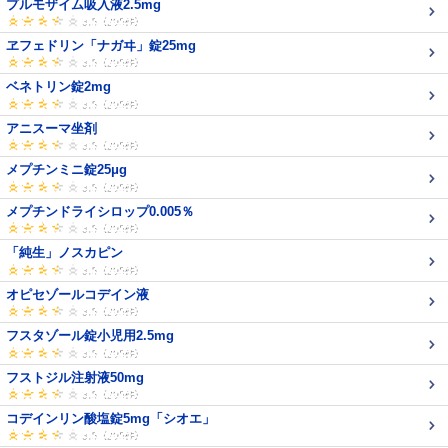
プルモザイム吸入液2.5mg
ヱフェドリン「ナガヰ」錠25mg
ベネトリン錠2mg
アニスーマ坐剤
メプチンミニ錠25μg
メプチンドライシロップ0.005％
「純生」ノスカピン
オピセゾールコデイン液
フスタゾール錠小児用2.5mg
フストジル注射液50mg
コデインリン酸塩錠5mg「シオエ」