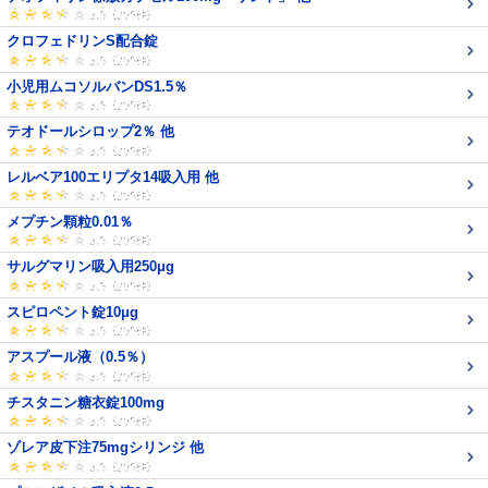
クロフェドリンS配合錠
小児用ムコソルバンDS1.5％
テオドールシロップ2％ 他
レルベア100エリプタ14吸入用 他
メプチン顆粒0.01％
サルグマリン吸入用250μg
スピロペント錠10μg
アスプール液（0.5％）
チスタニン糖衣錠100mg
ゾレア皮下注75mgシリンジ 他