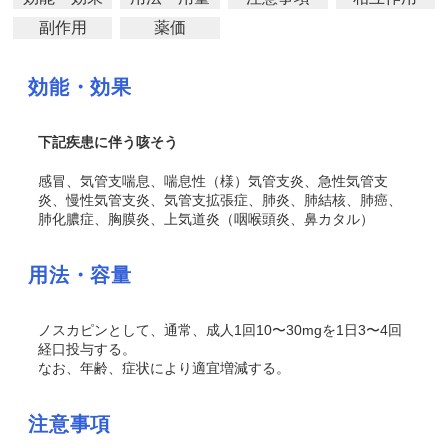
副作用
薬価
効能・効果
下記疾患に伴う咳そう
感冒、気管支喘息、喘息性（様）気管支炎、急性気管支
炎、慢性気管支炎、気管支拡張症、肺炎、肺結核、肺癌、
肺化膿症、胸膜炎、上気道炎（咽喉頭炎、鼻カタル）
用法・容量
ノスカピンとして、通常、成人1回10〜30mgを1日3〜4回
経口投与する。
なお、年齢、症状により適宜増減する。
注意事項