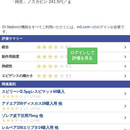
「純生」ノスカピン 241.5円／ｇ
DI Stationの機能をすべてご利用いただくには、
m3.comへのログイン
が必要で
す。
評価サマリー
総合
ログインして
副作用頻度
評価を見る
持続性
エビデンスの確かさ
関連薬剤
スピリーバ2.5μgレスピマット60吸入
アドエア250ディスカス28吸入用 他
ゾレア皮下注用75mg 他
レルベア100エリプタ14吸入用 他