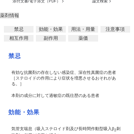
添付文書/電子添文（PDF）
論文検索
薬剤情報
禁忌
効能・効果
用法・用量
注意事項
相互作用
副作用
薬価
禁忌
有効な抗菌剤の存在しない感染症、深在性真菌症の患者
［ステロイドの作用により症状を増悪させるおそれがあ
る。］
本剤の成分に対して過敏症の既往歴のある患者
効能・効果
気管支喘息（吸入ステロイド剤及び長時間作動型吸入β
刺
2