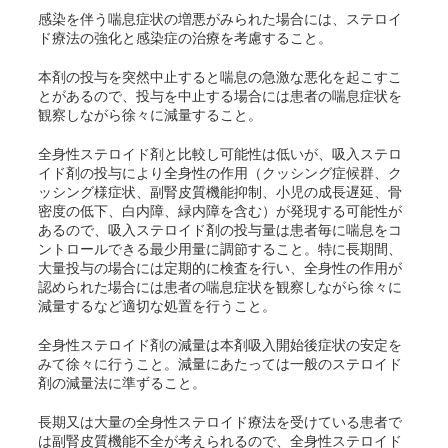
感染を伴う喘息症状の増悪がみられた場合には、ステロイ
ド療法の強化と感染症の治療を考慮すること。
本剤の投与を突然中止すると喘息の急激な悪化を起こすこ
とがあるので、投与を中止する場合には患者の喘息症状を
観察しながら徐々に減量すること。
全身性ステロイド剤と比較し可能性は低いが、吸入ステロ
イド剤の投与により全身性の作用（クッシング症候群、ク
ッシング様症状、副腎皮質機能抑制、小児の成長遅延、骨
密度の低下、白内障、緑内障を含む）が発現する可能性が
あるので、吸入ステロイド剤の投与量は患者毎に喘息をコ
ントロールできる最少用量に調節すること。特に長期間、
大量投与の場合には定期的に検査を行い、全身性の作用が
認められた場合には患者の喘息症状を観察しながら徐々に
減量するなど適切な処置を行うこと。
全身性ステロイド剤の減量は本剤吸入開始後症状の安定を
みて徐々に行うこと。減量にあたっては一般のステロイド
剤の減量法に準ずること。
長期又は大量の全身性ステロイド療法を受けている患者で
は副腎皮質機能不全が考えられるので、全身性ステロイド