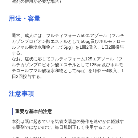
激剤の併用が必要な場合）
用法・容量
通常、成人には、フルティフォーム50エアゾール（フルチ
カゾンプロピオン酸エステルとして50μg及びホルモテロー
ルフマル酸塩水和物として5μg）を1回2吸入、1日2回投与
する。
なお、症状に応じてフルティフォーム125エアゾール（フ
ルチカゾンプロピオン酸エステルとして125μg及びホルモ
テロールフマル酸塩水和物として5μg）を1回2〜4吸入、1
日2回投与する。
注意事項
重要な基本的注意
本剤は既に起きている気管支喘息の発作を速やかに軽減す
る薬剤ではないので、毎日規則正しく使用すること。