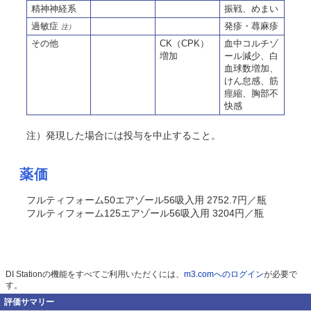
精神神経系
振戦、めまい
過敏症
発疹・蕁麻疹
注）
その他
CK（CPK）
血中コルチゾ
増加
ール減少、白
血球数増加、
けん怠感、筋
痙縮、胸部不
快感
注）発現した場合には投与を中止すること。
薬価
フルティフォーム50エアゾール56吸入用 2752.7円／瓶
フルティフォーム125エアゾール56吸入用 3204円／瓶
DI Stationの機能をすべてご利用いただくには、
m3.comへのログイン
が必要で
す。
評価サマリー