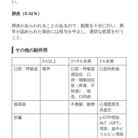
い。
肺炎
（0.42％）
肺炎があらわれることがあるので、観察を十分に行い、異
常が認められた場合には投与を中止し、適切な処置を行う
こと。
その他の副作用
5％以上
1〜5％未満
1％未満
口腔・呼吸器
嗄声
口腔・呼吸器
口腔内乾燥
感染症、口
腔・咽喉頭症
状（疼痛、不
快感）、喘
息、口内炎
循環器
不整脈、動悸
心電図異常、
高血圧
肝臓
γ-GTP増加、
ALT（GPT）
増加、血中ビ
リルビン増加