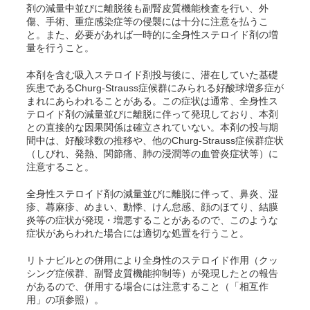
剤の減量中並びに離脱後も副腎皮質機能検査を行い、外
傷、手術、重症感染症等の侵襲には十分に注意を払うこ
と。また、必要があれば一時的に全身性ステロイド剤の増
量を行うこと。
本剤を含む吸入ステロイド剤投与後に、潜在していた基礎
疾患であるChurg-Strauss症候群にみられる好酸球増多症が
まれにあらわれることがある。この症状は通常、全身性ス
テロイド剤の減量並びに離脱に伴って発現しており、本剤
との直接的な因果関係は確立されていない。本剤の投与期
間中は、好酸球数の推移や、他のChurg-Strauss症候群症状
（しびれ、発熱、関節痛、肺の浸潤等の血管炎症状等）に
注意すること。
全身性ステロイド剤の減量並びに離脱に伴って、鼻炎、湿
疹、蕁麻疹、めまい、動悸、けん怠感、顔のほてり、結膜
炎等の症状が発現・増悪することがあるので、このような
症状があらわれた場合には適切な処置を行うこと。
リトナビルとの併用により全身性のステロイド作用（クッ
シング症候群、副腎皮質機能抑制等）が発現したとの報告
があるので、併用する場合には注意すること（「相互作
用」の項参照）。