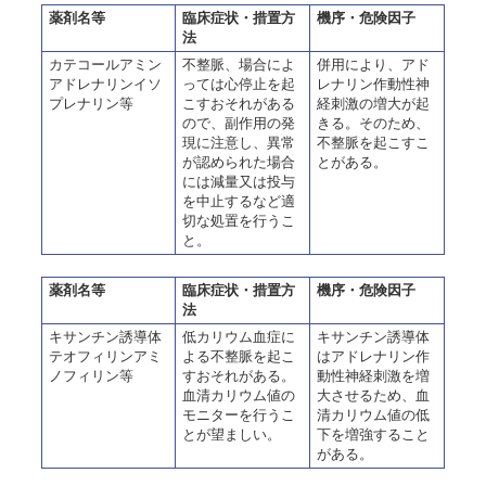
薬剤名等
臨床症状・措置方
機序・危険因子
法
カテコールアミン
不整脈、場合によ
併用により、アド
アドレナリンイソ
っては心停止を起
レナリン作動性神
プレナリン等
こすおそれがある
経刺激の増大が起
ので、副作用の発
きる。そのため、
現に注意し、異常
不整脈を起こすこ
が認められた場合
とがある。
には減量又は投与
を中止するなど適
切な処置を行うこ
と。
薬剤名等
臨床症状・措置方
機序・危険因子
法
キサンチン誘導体
低カリウム血症に
キサンチン誘導体
テオフィリンアミ
よる不整脈を起こ
はアドレナリン作
ノフィリン等
すおそれがある。
動性神経刺激を増
血清カリウム値の
大させるため、血
モニターを行うこ
清カリウム値の低
とが望ましい。
下を増強すること
がある。