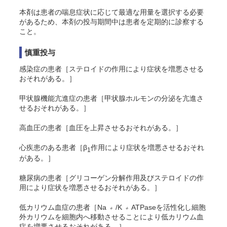
本剤は患者の喘息症状に応じて最適な用量を選択する必要
があるため、本剤の投与期間中は患者を定期的に診察する
こと。
慎重投与
感染症の患者［ステロイドの作用により症状を増悪させる
おそれがある。］
甲状腺機能亢進症の患者［甲状腺ホルモンの分泌を亢進さ
せるおそれがある。］
高血圧の患者［血圧を上昇させるおそれがある。］
心疾患のある患者［β
作用により症状を増悪させるおそれ
1
がある。］
糖尿病の患者［グリコーゲン分解作用及びステロイドの作
用により症状を増悪させるおそれがある。］
低カリウム血症の患者［Na
/K
ATPaseを活性化し細胞
＋
＋
外カリウムを細胞内へ移動させることにより低カリウム血
症を増悪させるおそれがある。］