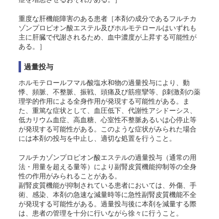
重度な肝機能障害のある患者［本剤の成分であるフルチカ
ゾンプロピオン酸エステル及びホルモテロールはいずれも
主に肝臓で代謝されるため、血中濃度が上昇する可能性が
ある。］
過量投与
ホルモテロールフマル酸塩水和物の過量投与により、動
悸、頻脈、不整脈、振戦、頭痛及び筋痙攣等、β刺激剤の薬
理学的作用による全身作用が発現する可能性がある。ま
た、重篤な症状として、血圧低下、代謝性アシドーシス、
低カリウム血症、高血糖、心室性不整脈あるいは心停止等
が発現する可能性がある。このような症状がみられた場合
には本剤の投与を中止し、適切な処置を行うこと。
フルチカゾンプロピオン酸エステルの過量投与（通常の用
法・用量を超える量等）により副腎皮質機能抑制等の全身
性の作用がみられることがある。
副腎皮質機能が抑制されている患者においては、外傷、手
術、感染、本剤の急速な減量時等に急性副腎皮質機能不全
が発現する可能性がある。過量投与後に本剤を減量する際
は、患者の管理を十分に行いながら徐々に行うこと。