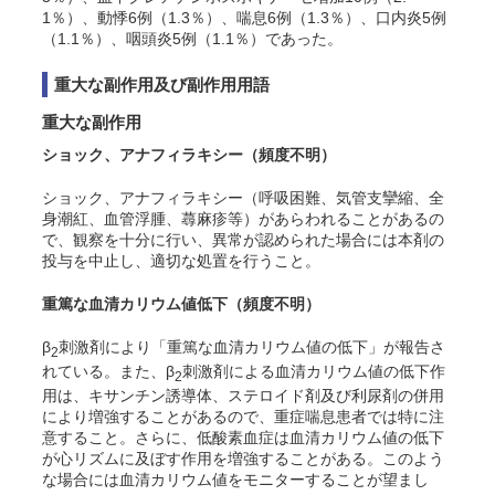
1％）、動悸6例（1.3％）、喘息6例（1.3％）、口内炎5例
（1.1％）、咽頭炎5例（1.1％）であった。
重大な副作用及び副作用用語
重大な副作用
ショック、アナフィラキシー
（頻度不明）
ショック、アナフィラキシー（呼吸困難、気管支攣縮、全
身潮紅、血管浮腫、蕁麻疹等）があらわれることがあるの
で、観察を十分に行い、異常が認められた場合には本剤の
投与を中止し、適切な処置を行うこと。
重篤な血清カリウム値低下
（頻度不明）
β
刺激剤により「重篤な血清カリウム値の低下」が報告さ
2
れている。また、β
刺激剤による血清カリウム値の低下作
2
用は、キサンチン誘導体、ステロイド剤及び利尿剤の併用
により増強することがあるので、重症喘息患者では特に注
意すること。さらに、低酸素血症は血清カリウム値の低下
が心リズムに及ぼす作用を増強することがある。このよう
な場合には血清カリウム値をモニターすることが望まし