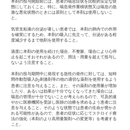
本剤の投与開始前には、患者の喘息症状を比較的安定な状
態にしておくこと。特に、喘息発作重積状態又は喘息の急
激な悪化状態のときには原則として本剤は使用しないこ
と。
気管支粘液の分泌が著しい患者では、本剤の肺内での作用
を確実にするため、本剤の吸入に先立って、分泌がある程
度減少するまで他剤を使用すること。
過度に本剤の使用を続けた場合、不整脈、場合により心停
止を起こすおそれがあるので、用法・用量を超えて投与し
ないよう注意すること。
本剤の投与期間中に発現する急性の発作に対しては、短時
間作動型吸入β
刺激剤等の他の適切な薬剤を使用するよう
2
患者に注意を与えること。また、その薬剤の使用量が増加
したり、あるいは効果が十分でなくなってきた場合には、
喘息の管理が十分でないことが考えられるので、可及的速
やかに医療機関を受診し医師の治療を求めるよう患者に注
意を与えること。そのような状態では患者の生命が脅かさ
れる可能性があるので、患者の症状に応じてステロイド療
法の強化（本剤のより高用量製剤への変更等）を考慮する
こと。