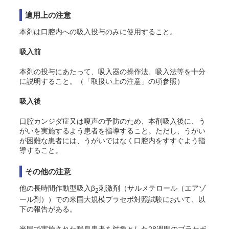
適用上の注意
本剤は口腔内への吸入投与のみに使用すること。
吸入前
本剤の投与にあたって、吸入器の操作法、吸入法等を十分
に説明すること。（「取扱い上の注意」の項参照）
吸入後
口腔カンジダ症又は嗄声の予防のため、本剤吸入後に、う
がいを実施するよう患者を指導すること。ただし、うがい
が困難な患者には、うがいではなく口腔内をすすぐよう指
導すること。
その他の注意
他の長時間作動型吸入β
刺激剤（サルメテロール（エアゾ
2
ール剤））での米国大規模プラセボ対照試験において、以
下の報告がある
。