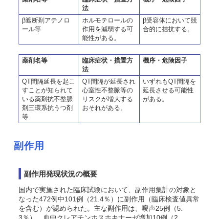
法
β遮断剤アテノロ
ホルモテロールの
β受容体において競
ール等
作用を減弱する可
合的に拮抗する。
能性がある。
薬剤名等
臨床症状・措置方
機序・危険因子
法
QT間隔延長を起こ
QT間隔が延長され
いずれもQT間隔を
すことが知られて
心室性不整脈等の
延長させる可能性
いる薬剤抗不整脈
リスクが増大する
がある。
剤三環系抗うつ剤
おそれがある。
等
副作用
副作用発現状況の概要
国内で実施された臨床試験において、副作用集計の対象と
なった472例中101例（21.4％）に副作用（臨床検査値異常
を含む）が認められた。主な副作用は、嗄声25例（5.
3％）、血中クレアチンホスホキナーゼ増加10例（2.