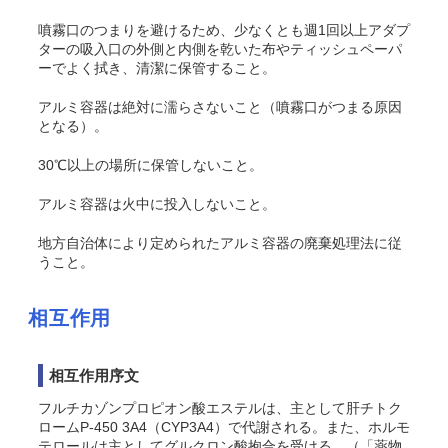
噴霧口のつまりを避けるため、少なくとも週1回以上アダプ
ターの吸入口の外側と内側を乾いた布やティッシュペーパ
ーでよく拭き、清潔に保管すること。
アルミ容器は絶対に濡らさないこと（噴霧口がつまる原因
となる）。
30℃以上の場所に保管しないこと。
アルミ容器は火中に投入しないこと。
地方自治体により定められたアルミ容器の廃棄処理法に従
うこと。
相互作用
相互作用序文
フルチカゾンプロピオン酸エステルは、主として肝チトク
ロームP-450 3A4（CYP3A4）で代謝される。また、ホルモ
テロールは主としてグルクロン酸抱合を受ける。（「薬物