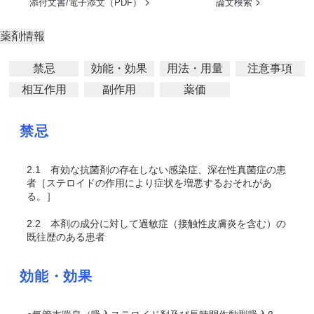
添付文書/電子添文（PDF）
論文検索
薬剤情報
禁忌
効能・効果
用法・用量
注意事項
相互作用
副作用
薬価
禁忌
2.1
有効な抗菌剤の存在しない感染症、深在性真菌症の患
者［ステロイドの作用により症状を増悪するおそれがあ
る。］
2.2
本剤の成分に対して過敏症（接触性皮膚炎を含む）の
既往歴のある患者
効能・効果