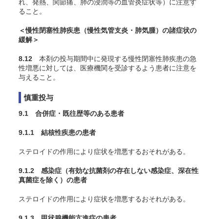
れ、発熱、関節痛、肺の浸潤等の血管炎症状等）に注意す
ること。
＜慢性閉塞性肺疾患（慢性気管支炎・肺気腫）の諸症状の
緩解＞
8.12
本剤の投与期間中に発現する慢性閉塞性肺疾患の急
性増悪に対しては、医療機関を受診するよう患者に注意を
与えること。
慎重投与
9.1 合併症・既往歴等のある患者
9.1.1 結核性疾患の患者
ステロイドの作用により症状を増悪するおそれがある。
9.1.2 感染症（有効な抗菌剤の存在しない感染症、深在性
真菌症を除く）の患者
ステロイドの作用により症状を増悪するおそれがある。
9.1.3 甲状腺機能亢進症の患者