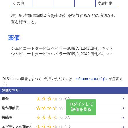
その他
皮膚挫傷
注）短時間作動型吸入β
刺激剤を投与するなどの適切な処
2
置を行うこと。
薬価
シムビコートタービュヘイラー30吸入 1242.2円／キット
シムビコートタービュヘイラー60吸入 2042.3円／キット
DI Stationの機能をすべてご利用いただくには、
m3.comへのログイン
が必要で
す。
評価サマリー
総合
ログインして
副作用頻度
評価を見る
持続性
エビデンスの確かさ