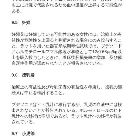
も主に肝臓で代謝されるため血中濃度が上昇する可能性が
ある。
9.5 妊婦
妊婦又は妊娠している可能性のある女性には、治療上の有
益性が危険性を上回ると判断される場合にのみ投与するこ
と。ラットを用いた器官形成期毒性試験では、ブデソニド
／ホルモテロールフマル酸塩水和物として12/0.66μg/kg以
上を吸入投与したときに、着床後胚損失率の増加、及び催
奇形性作用が認められたことが報告されている。
9.6 授乳婦
治療上の有益性及び母乳栄養の有益性を考慮し、授乳の継
続又は中止を検討すること。
ブデソニドはヒト乳汁に移行するが、乳児の血液中には検
出されないことが報告されている。ホルモテロールのヒト
乳汁への移行は不明であるが、ラット乳汁への移行が報告
されている。
9.7 小児等