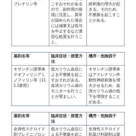
プレナリン等
こすおそれがある
経刺激の増大が起
ので、副作用の発
きる。そのため、
現に注意し、異常
不整脈を起こすこ
が認められた場合
とがある。
には減量又は投与
を中止するなど適
切な処置を行うこ
と。
薬剤名等
臨床症状・措置方
機序・危険因子
法
キサンチン誘導体
低カリウム血症に
キサンチン誘導体
テオフィリンアミ
よる不整脈を起こ
はアドレナリン作
ノフィリン等［11.
すおそれがある。
動性神経刺激を増
1.2参照］
血清カリウム値の
大させるため、血
モニターを行うこ
清カリウム値の低
とが望ましい。
下を増強すること
がある。
薬剤名等
臨床症状・措置方
機序・危険因子
法
全身性ステロイド
低カリウム血症に
全身性ステロイド
剤プレドニゾロン
よる不整脈を起こ
剤及び利尿剤は尿