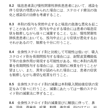
8.2
喘息患者及び慢性閉塞性肺疾患患者において、感染を
伴う症状の増悪がみられた場合には、ステロイド療法の強
化と感染症の治療を考慮すること。
8.3
本剤の投与を突然中止すると喘息の急激な悪化を起こ
すことがあるので、投与を中止する場合には患者の喘息症
状を観察しながら徐々に減量すること。なお、慢性閉塞性
肺疾患患者においても、投与中止により症状が悪化するお
それがあるので、観察を十分に行うこと。
8.4
全身性ステロイド剤と比較して可能性は低いが、吸入
ステロイド剤を長期間投与する場合には、副腎皮質機能低
下等の全身作用が発現する可能性がある。特に本剤の高用
量を長期間投与する場合には、定期的に検査を行うことが
望ましい。また、異常が認められた場合には、患者の症状
を観察しながら適切な処置を行うこと。
8.5
全身性ステロイド剤の減量は本剤吸入開始後症状の安
定をみて徐々に行うこと。減量にあたっては一般のステロ
イド剤の減量法に準ずること。
8.6
全身性ステロイド剤の減量並びに離脱に伴って、鼻
炎、湿疹、蕁麻疹、眩暈、動悸、倦怠感、顔のほてり、結