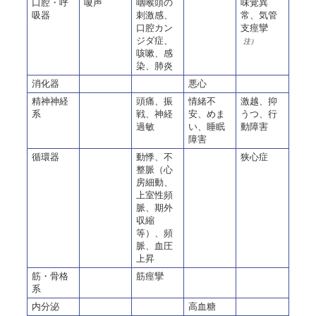
口腔・呼
嗄声
咽喉頭の
味覚異
吸器
刺激感、
常、気管
口腔カン
支痙攣
ジダ症、
注）
咳嗽、感
染、肺炎
消化器
悪心
精神神経
頭痛、振
情緒不
激越、抑
系
戦、神経
安、めま
うつ、行
過敏
い、睡眠
動障害
障害
循環器
動悸、不
狭心症
整脈（心
房細動、
上室性頻
脈、期外
収縮
等）、頻
脈、血圧
上昇
筋・骨格
筋痙攣
系
内分泌
高血糖