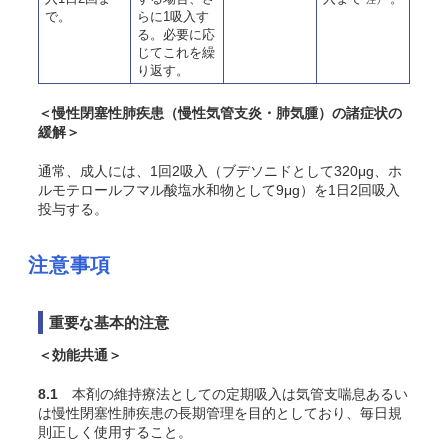
で。
らに1吸入す
る。必要に応
じてこれを繰
り返す。
＜慢性閉塞性肺疾患（慢性気管支炎・肺気腫）の諸症状の
緩解＞
通常、成人には、1回2吸入（ブデソニドとして320μg、ホ
ルモテロールフマル酸塩水和物として9μg）を1日2回吸入
投与する。
注意事項
重要な基本的注意
＜効能共通＞
8.1
本剤の維持療法としての定期吸入は気管支喘息あるい
は慢性閉塞性肺疾患の長期管理を目的としており、毎日規
則正しく使用すること。