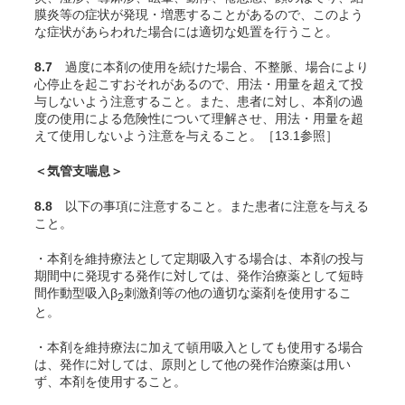
膜炎等の症状が発現・増悪することがあるので、このよう
な症状があらわれた場合には適切な処置を行うこと。
8.7
過度に本剤の使用を続けた場合、不整脈、場合により
心停止を起こすおそれがあるので、用法・用量を超えて投
与しないよう注意すること。また、患者に対し、本剤の過
度の使用による危険性について理解させ、用法・用量を超
えて使用しないよう注意を与えること。［13.1参照］
＜気管支喘息＞
8.8
以下の事項に注意すること。また患者に注意を与える
こと。
・本剤を維持療法として定期吸入する場合は、本剤の投与
期間中に発現する発作に対しては、発作治療薬として短時
間作動型吸入β
刺激剤等の他の適切な薬剤を使用するこ
2
と。
・本剤を維持療法に加えて頓用吸入としても使用する場合
は、発作に対しては、原則として他の発作治療薬は用い
ず、本剤を使用すること。