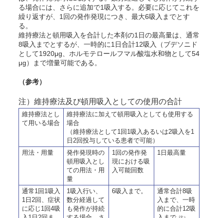
る場合には、さらに追加で1吸入する。必要に応じてこれを
繰り返すが、1回の発作発現につき、最大6吸入までとす
る。
維持療法と頓用吸入を合計した本剤の1日の最高量は、通常
8吸入までとするが、一時的に1日合計12吸入（ブデソニド
として1920μg、ホルモテロールフマル酸塩水和物として54
μg）まで増量可能である。
（参考）
注）維持療法及び頓用吸入としての使用の合計
維持療法とし
維持療法に加えて頓用吸入としても使用する
て用いる場合
場合
（維持療法として1回1吸入あるいは2吸入を1
日2回投与している患者で可能）
用法・用量
発作発現時の
1回の発作発
1日最高量
頓用吸入とし
現における吸
ての用法・用
入可能回数
量
通常1回1吸入
1吸入行い、
6吸入まで。
通常合計8吸
1日2回、症状
数分経過して
入まで、一時
に応じ1回4吸
も発作が持続
的に合計12吸
入1日2回ま
する場合、さ
入まで
。
注）