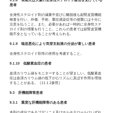
9.1.8 長期又は大量の全身性ステロイド療法を受けている
患者
全身性ステロイド剤の減量中並びに離脱後も副腎皮質機能
検査を行い、外傷、手術、重症感染症等の侵襲には十分に
注意を払うこと。また、必要があれば一時的に全身性ステ
ロイド剤の増量を行うこと。これらの患者では副腎皮質機
能不全となっていることが考えられる。
9.1.9 喘息悪化により気管支粘液の分泌が著しい患者
全身性ステロイド剤等の併用を考慮すること。
9.1.10 低酸素血症の患者
血清カリウム値をモニターすることが望ましい。低酸素血
症は血清カリウム値の低下が心リズムに及ぼす作用を増強
することがある。［11.1.2参照］
9.3 肝機能障害患者
9.3.1 重度な肝機能障害のある患者
本剤の成分であるブデソニド及びホルモテロールはいずれ