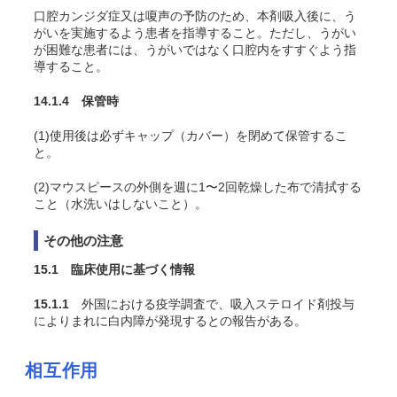
口腔カンジダ症又は嗄声の予防のため、本剤吸入後に、う
がいを実施するよう患者を指導すること。ただし、うがい
が困難な患者には、うがいではなく口腔内をすすぐよう指
導すること。
14.1.4 保管時
(1)使用後は必ずキャップ（カバー）を閉めて保管するこ
と。
(2)マウスピースの外側を週に1〜2回乾燥した布で清拭する
こと（水洗いはしないこと）。
その他の注意
15.1 臨床使用に基づく情報
15.1.1
外国における疫学調査で、吸入ステロイド剤投与
によりまれに白内障が発現するとの報告がある。
相互作用