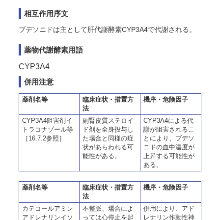
相互作用序文
ブデソニドは主として肝代謝酵素CYP3A4で代謝される。
薬物代謝酵素用語
CYP3A4
併用注意
薬剤名等
臨床症状・措置方
機序・危険因子
法
CYP3A4阻害剤イ
副腎皮質ステロイ
CYP3A4による代
トラコナゾール等
ド剤を全身投与し
謝が阻害されるこ
［16.7.2参照］
た場合と同様の症
とにより、ブデソ
状があらわれる可
ニドの血中濃度が
能性がある。
上昇する可能性が
ある。
薬剤名等
臨床症状・措置方
機序・危険因子
法
カテコールアミン
不整脈、場合によ
併用により、アド
アドレナリンイソ
っては心停止を起
レナリン作動性神