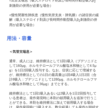
○気管支喘息（吸入ステロイド剤及び長時間作動型吸入β
2
刺激剤の併用が必要な場合）
○慢性閉塞性肺疾患（慢性気管支炎・肺気腫）の諸症状の緩
解（吸入ステロイド剤及び長時間作動型吸入β
刺激剤の併
2
用が必要な場合）
用法・容量
＜気管支喘息＞
通常、成人には、維持療法として1回1吸入（ブデソニドと
して160μg、ホルモテロールフマル酸塩水和物として4.5μ
g）を1日2回吸入投与する。なお、症状に応じて増減する
が、維持療法としての1日の最高量は1回4吸入1日2回（合
計8吸入：ブデソニドとして1280μg、ホルモテロールフマ
ル酸塩水和物として36μg）までとする。
維持療法として1回1吸入あるいは2吸入を1日2回投与して
いる患者は、発作発現時に本剤の頓用吸入を追加で行うこ
とができる。本剤を維持療法に加えて頓用吸入する場合
は、発作発現時に1吸入する。数分経過しても発作が持続す