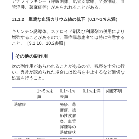
アナフィラキシー（呼吸困難、気管支攣縮、全身潮紅、血
管浮腫、蕁麻疹等）があらわれることがある。
11.1.2 重篤な血清カリウム値の低下
（0.1〜1％未満）
キサンチン誘導体、ステロイド剤及び利尿剤の併用により
増強することがあるので、重症喘息患者では特に注意する
こと。［9.1.10、10.2参照］
その他の副作用
次の副作用があらわれることがあるので、観察を十分に行
い、異常が認められた場合には投与を中止するなど適切な
処置を行うこと。
1〜5％未
0.1〜1％
0.1％未満
頻度不明
満
未満
過敏症
発疹、蕁
麻疹、接
触性皮膚
炎、血管
浮腫等の
過敏症状