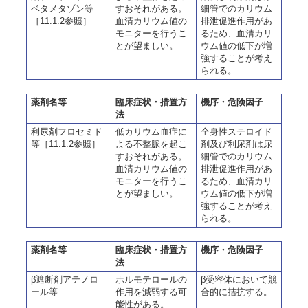
ベタメタゾン等
すおそれがある。
細管でのカリウム
［11.1.2参照］
血清カリウム値の
排泄促進作用があ
モニターを行うこ
るため、血清カリ
とが望ましい。
ウム値の低下が増
強することが考え
られる。
薬剤名等
臨床症状・措置方
機序・危険因子
法
利尿剤フロセミド
低カリウム血症に
全身性ステロイド
等［11.1.2参照］
よる不整脈を起こ
剤及び利尿剤は尿
すおそれがある。
細管でのカリウム
血清カリウム値の
排泄促進作用があ
モニターを行うこ
るため、血清カリ
とが望ましい。
ウム値の低下が増
強することが考え
られる。
薬剤名等
臨床症状・措置方
機序・危険因子
法
β遮断剤アテノロ
ホルモテロールの
β受容体において競
ール等
作用を減弱する可
合的に拮抗する。
能性がある。