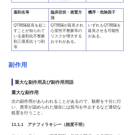
薬剤名等
臨床症状・措置方
機序・危険因子
法
QT間隔延長を起こ
QT間隔が延長され
いずれもQT間隔を
すことが知られて
心室性不整脈等の
延長させる可能性
いる薬剤抗不整脈
リスクが増大する
がある。
剤三環系抗うつ剤
おそれがある。
等
副作用
重大な副作用及び副作用用語
重大な副作用
次の副作用があらわれることがあるので、観察を十分に行
い、異常が認められた場合には投与を中止するなど適切な
処置を行うこと。
11.1.1 アナフィラキシー
（頻度不明）