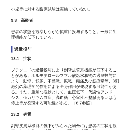
小児等に対する臨床試験は実施していない。
9.8 高齢者
患者の状態を観察しながら慎重に投与すること。一般に生
理機能が低下している。
過量投与
13.1 症状
ブデソニドの過量投与により副腎皮質系機能が低下するこ
とがある。ホルモテロールフマル酸塩水和物の過量投与に
より、動悸、頻脈、不整脈、振戦、頭痛及び筋痙攣等、β刺
激剤の薬理学的作用による全身作用が発現する可能性があ
る。また、重篤な症状として、血圧低下、代謝性アシドー
シス、低カリウム血症、高血糖、心室性不整脈あるいは心
停止等が発現する可能性がある。［8.7参照］
13.2 処置
副腎皮質系機能の低下がみられた場合には患者の症状を観