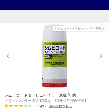
シムビコートタービュヘイラー30吸入
シムビコートタービュヘイラー30吸入 他
ドライパウダー吸入式喘息・COPD治療配合剤
4.0（15件）
薬の評価を見る