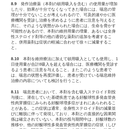
8.9
発作治療薬（本剤の頓用吸入を含む）の使用量が増加
したり、効果が十分でなくなってきた場合には、喘息の管
理が十分でないことが考えられるので、可及的速やかに医
療機関を受診し治療を求めるように患者に注意を与えると
共に、そのような状態がみられた場合には、生命を脅かす
可能性があるので、本剤の維持用量の増量、あるいは全身
性ステロイド剤等の他の適切な薬剤の追加を考慮するこ
と。併用薬剤は症状の軽減に合わせて徐々に減量するこ
と。
8.10
本剤を維持療法に加えて頓用吸入としても使用し、1
日使用量が合計8吸入を超える場合には、医療機関を受診す
るよう患者に注意を与えること。またこのような患者で
は、喘息の状態を再度評価し、患者が受けている喘息維持
治療の内容についても検討を行うこと。
8.11
喘息患者において、本剤を含む吸入ステロイド剤投
与後に、潜在していた基礎疾患である好酸球性多発血管炎
性肉芽腫症にみられる好酸球増多症がまれにあらわれるこ
とがある。この症状は通常、全身性ステロイド剤の減量並
びに離脱に伴って発現しており、本剤との直接的な因果関
係は確立されていない。本剤の投与期間中は、好酸球数の
推移や、他の好酸球性多発血管炎性肉芽腫症の症状（しび