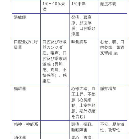
1％〜10％未
1％未満
頻度不明
満
過敏症
発疹、蕁麻
疹、顔面浮
腫、口腔咽頭
浮腫
口腔並びに呼
口腔及び呼吸
味覚異常
むせ、咳、口
吸器
器カンジダ
内乾燥、気管
症、嗄声、口
支攣縮
注）
腔及び咽喉刺
激感（異和
感、疼痛、不
快感等）、感
染症
循環器
心悸亢進、血
脈拍増加
圧上昇、不整
脈（心房細
動、上室性頻
脈、期外収縮
を含む）
精神・神経系
頭痛、振戦、
不安、易刺激
睡眠障害
性、攻撃性
消化器
悪心、腹痛、