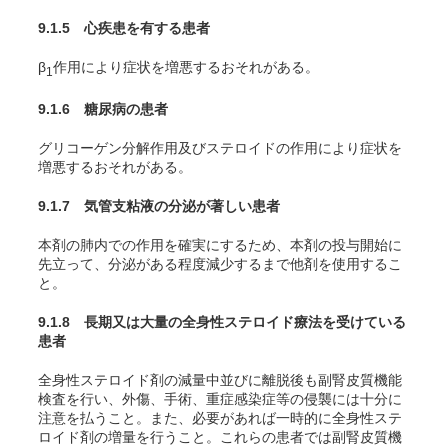
9.1.5 心疾患を有する患者
β
作用により症状を増悪するおそれがある。
1
9.1.6 糖尿病の患者
グリコーゲン分解作用及びステロイドの作用により症状を
増悪するおそれがある。
9.1.7 気管支粘液の分泌が著しい患者
本剤の肺内での作用を確実にするため、本剤の投与開始に
先立って、分泌がある程度減少するまで他剤を使用するこ
と。
9.1.8 長期又は大量の全身性ステロイド療法を受けている
患者
全身性ステロイド剤の減量中並びに離脱後も副腎皮質機能
検査を行い、外傷、手術、重症感染症等の侵襲には十分に
注意を払うこと。また、必要があれば一時的に全身性ステ
ロイド剤の増量を行うこと。これらの患者では副腎皮質機