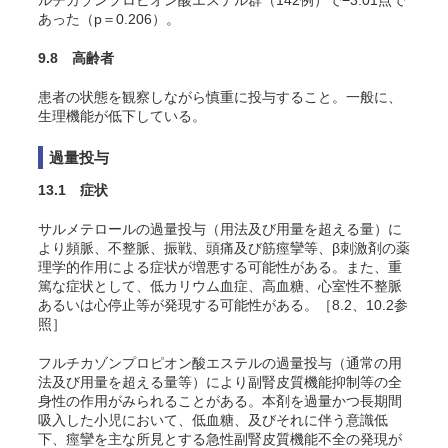
あった（p＝0.206）。
9.8 高齢者
患者の状態を観察しながら慎重に投与すること。一般に、
生理機能が低下している。
過量投与
13.1 症状
サルメテロールの過量投与（用法及び用量を超える量）に
より頻脈、不整脈、振戦、頭痛及び筋痙攣等、β刺激剤の薬
理学的作用による症状が増悪する可能性がある。また、重
篤な症状として、低カリウム血症、高血糖、心室性不整脈
あるいは心停止等が発現する可能性がある。［8.2、10.2参
照］
フルチカゾンプロピオン酸エステルの過量投与（通常の用
法及び用量を超える量等）により副腎皮質機能抑制等の全
身性の作用がみられることがある。本剤を過量かつ長期間
吸入した小児において、低血糖、及びそれに伴う意識低
下、痙攣を主な所見とする急性副腎皮質機能不全の発現が