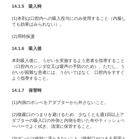
14.1.5 吸入時
(1)本剤は口腔内への吸入投与にのみ使用すること（内服し
ても効果はみられない）。
(2)用時振盪
14.1.6 吸入後
本剤吸入後に、うがいを実施するよう患者を指導すること
（口腔内カンジダ症又は嗄声の予防のため）。ただし、う
がいが困難な患者には、うがいではなく、口腔内をすすぐ
よう指導すること。
14.1.7 保管時
(1)内側のボンベをアダプターから外さないこと。
(2)噴霧口のつまりを避けるため、少なくとも週1回以上ア
ダプターの吸入口の外側と内側を乾いた布やティッシュペ
ーパーでよく拭き、清潔に保管すること。
(3)ボンベは絶対に濡らさないこと（噴射口がつまる原因と