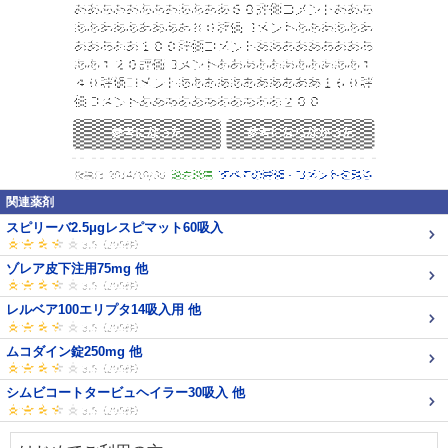
関連薬剤
スピリーバ2.5μgレスピマット60吸入
ゾレア皮下注用75mg 他
レルベア100エリプタ14吸入用 他
ムコダイン錠250mg 他
シムビコートタービュヘイラー30吸入 他