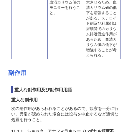
血清カリウム値の
大させるため、血
モニターを行うこ
清カリウム値の低
と。
下を増強すること
がある。ステロイ
ド剤及び利尿剤は
尿細管でのカリウ
ム排泄促進作用が
あるため、血清カ
リウム値の低下が
増強することが考
えられる。
副作用
重大な副作用及び副作用用語
重大な副作用
次の副作用があらわれることがあるので、観察を十分に行
い、異常が認められた場合には投与を中止するなど適切な
処置を行うこと。
11.1.1 ショック、アナフィラキシー
（いずれも頻度不