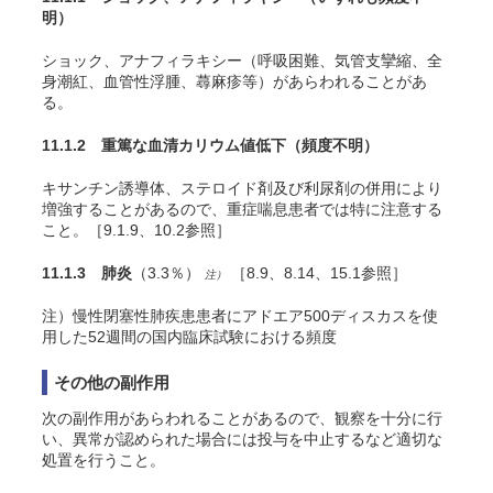
明）
ショック、アナフィラキシー（呼吸困難、気管支攣縮、全
身潮紅、血管性浮腫、蕁麻疹等）があらわれることがあ
る。
11.1.2 重篤な血清カリウム値低下
（頻度不明）
キサンチン誘導体、ステロイド剤及び利尿剤の併用により
増強することがあるので、重症喘息患者では特に注意する
こと。［9.1.9、10.2参照］
11.1.3 肺炎
（3.3％）
［8.9、8.14、15.1参照］
注）
注）慢性閉塞性肺疾患患者にアドエア500ディスカスを使
用した52週間の国内臨床試験における頻度
その他の副作用
次の副作用があらわれることがあるので、観察を十分に行
い、異常が認められた場合には投与を中止するなど適切な
処置を行うこと。