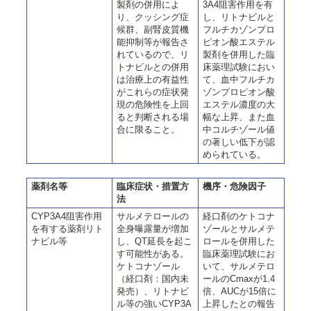
製剤の併用によ
3A4阻害作用を有
り、クッシング症
し、リトナビルと
候群、副腎皮質機
フルチカゾンプロ
能抑制等が報告さ
ピオン酸エステル
れているので、リ
製剤を併用した臨
トナビルとの併用
床薬理試験におい
は治療上の有益性
て、血中フルチカ
がこれらの症状発
ゾンプロピオン酸
現の危険性を上回
エステル濃度の大
ると判断される場
幅な上昇、また血
合に限ること。
中コルチゾール値
の著しい低下が認
められている。
薬剤名等
臨床症状・措置方
機序・危険因子
法
CYP3A4阻害作用
サルメテロールの
経口剤のケトコナ
を有する薬剤リト
全身曝露量が増加
ゾールとサルメテ
ナビル等
し、QT延長を起こ
ロールを併用した
す可能性がある。
臨床薬理試験にお
ケトコナゾール
いて、サルメテロ
（経口剤：国内未
ールのCmaxが1.4
発売）、リトナビ
倍、AUCが15倍に
ル等の強いCYP3A
上昇したとの報告