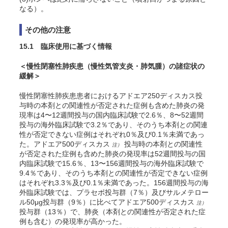
なる）。
その他の注意
15.1 臨床使用に基づく情報
＜慢性閉塞性肺疾患（慢性気管支炎・肺気腫）の諸症状の
緩解＞
慢性閉塞性肺疾患患者におけるアドエア250ディスカス投
与時の本剤との関連性が否定された症例も含めた肺炎の発
現率は4〜12週間投与の国内臨床試験で2.6％、8〜52週間
投与の海外臨床試験で3.2％であり、そのうち本剤との関連
性が否定できない症例はそれぞれ0％及び0.1％未満であっ
た。アドエア500ディスカス
投与時の本剤との関連性
注）
が否定された症例も含めた肺炎の発現率は52週間投与の国
内臨床試験で15.6％、13〜156週間投与の海外臨床試験で
9.4％であり、そのうち本剤との関連性が否定できない症例
はそれぞれ3.3％及び0.1％未満であった。156週間投与の海
外臨床試験
では、プラセボ投与群（7％）及びサルメテロー
ル50μg投与群（9％）に比べてアドエア500ディスカス
注）
投与群（13％）で、肺炎（本剤との関連性が否定された症
例も含む）の発現率が高かった。