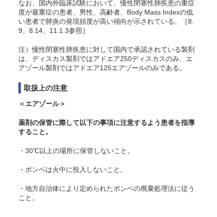
なお、国内外臨床試験において、慢性閉塞性肺疾患の重症
度が最重症の患者、男性、高齢者、Body Mass Indexの低
い患者で肺炎の発現頻度が高い傾向が示されている。［8.
9、8.14、11.1.3参照］
注）慢性閉塞性肺疾患に対して国内で承認されている製剤
は、ディスカス製剤ではアドエア250ディスカスのみ、エ
アゾール製剤ではアドエア125エアゾールのみである。
取扱上の注意
＜エアゾール＞
薬剤の保管に際して以下の事項に注意するよう患者を指導
すること。
・30℃以上の場所に保管しないこと。
・ボンベは火中に投入しないこと。
・地方自治体により定められたボンベの廃棄処理法に従う
こと。