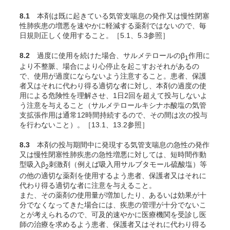
8.1
本剤は既に起きている気管支喘息の発作又は慢性閉塞
性肺疾患の増悪を速やかに軽減する薬剤ではないので、毎
日規則正しく使用すること。［5.1、5.3参照］
8.2
過度に使用を続けた場合、サルメテロールのβ
作用に
1
より不整脈、場合により心停止を起こすおそれがあるの
で、使用が過度にならないよう注意すること。患者、保護
者又はそれに代わり得る適切な者に対し、本剤の過度の使
用による危険性を理解させ、1日2回を超えて投与しないよ
う注意を与えること（サルメテロールキシナホ酸塩の気管
支拡張作用は通常12時間持続するので、その間は次の投与
を行わないこと）。［13.1、13.2参照］
8.3
本剤の投与期間中に発現する気管支喘息の急性の発作
又は慢性閉塞性肺疾患の急性増悪に対しては、短時間作動
型吸入β
刺激剤（例えば吸入用サルブタモール硫酸塩）等
2
の他の適切な薬剤を使用するよう患者、保護者又はそれに
代わり得る適切な者に注意を与えること。
また、その薬剤の使用量が増加したり、あるいは効果が十
分でなくなってきた場合には、疾患の管理が十分でないこ
とが考えられるので、可及的速やかに医療機関を受診し医
師の治療を求めるよう患者、保護者又はそれに代わり得る