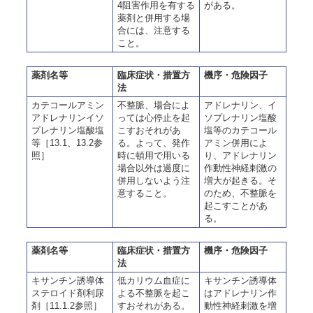
4阻害作用を有する
がある。
薬剤と併用する場
合には、注意する
こと。
薬剤名等
臨床症状・措置方
機序・危険因子
法
カテコールアミン
不整脈、場合によ
アドレナリン、イ
アドレナリンイソ
っては心停止を起
ソプレナリン塩酸
プレナリン塩酸塩
こすおそれがあ
塩等のカテコール
等［13.1、13.2参
る。よって、発作
アミン併用によ
照］
時に頓用で用いる
り、アドレナリン
場合以外は過度に
作動性神経刺激の
併用しないよう注
増大が起きる。そ
意すること。
のため、不整脈を
起こすことがあ
る。
薬剤名等
臨床症状・措置方
機序・危険因子
法
キサンチン誘導体
低カリウム血症に
キサンチン誘導体
ステロイド剤利尿
よる不整脈を起こ
はアドレナリン作
剤［11.1.2参照］
すおそれがある。
動性神経刺激を増