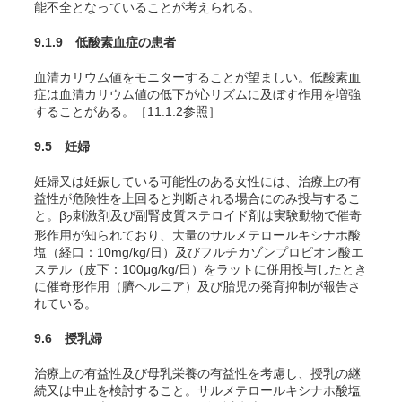
能不全となっていることが考えられる。
9.1.9 低酸素血症の患者
血清カリウム値をモニターすることが望ましい。低酸素血
症は血清カリウム値の低下が心リズムに及ぼす作用を増強
することがある。［11.1.2参照］
9.5 妊婦
妊婦又は妊娠している可能性のある女性には、治療上の有
益性が危険性を上回ると判断される場合にのみ投与するこ
と。β
刺激剤及び副腎皮質ステロイド剤は実験動物で催奇
2
形作用が知られており、大量のサルメテロールキシナホ酸
塩（経口：10mg/kg/日）及びフルチカゾンプロピオン酸エ
ステル（皮下：100μg/kg/日）をラットに併用投与したとき
に催奇形作用（臍ヘルニア）及び胎児の発育抑制が報告さ
れている。
9.6 授乳婦
治療上の有益性及び母乳栄養の有益性を考慮し、授乳の継
続又は中止を検討すること。サルメテロールキシナホ酸塩