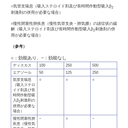
○気管支喘息（吸入ステロイド剤及び長時間作動型吸入β
2
刺激剤の併用が必要な場合）
○慢性閉塞性肺疾患（慢性気管支炎・肺気腫）の諸症状の緩
解（吸入ステロイド剤及び長時間作動型吸入β
刺激剤の併
2
用が必要な場合）
（参考）
○：効能あり、−：効能なし
ディスカス
100
250
500
エアゾール
50
125
250
気管支喘息
○
○
○
（吸入ステロ
イド剤及び長
時間作動型吸
入β
刺激剤の
2
併用が必要な
場合）
慢性閉塞性肺
−
○
−
疾患（慢性気