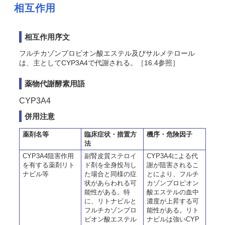
相互作用
相互作用序文
フルチカゾンプロピオン酸エステル及びサルメテロール
は、主としてCYP3A4で代謝される。［16.4参照］
薬物代謝酵素用語
CYP3A4
併用注意
薬剤名等
臨床症状・措置方
機序・危険因子
法
CYP3A4阻害作用
副腎皮質ステロイ
CYP3A4による代
を有する薬剤リト
ド剤を全身投与し
謝が阻害されるこ
ナビル等
た場合と同様の症
とにより、フルチ
状があらわれる可
カゾンプロピオン
能性がある。特
酸エステルの血中
に、リトナビルと
濃度が上昇する可
フルチカゾンプロ
能性がある。リト
ピオン酸エステル
ナビルは強いCYP