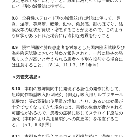
安定をみて徐々に行うこと。減量にあたっては一般のステ
ロイド剤の減量法に準ずる。
8.8
全身性ステロイド剤の減量並びに離脱に伴って、鼻
炎、湿疹、蕁麻疹、眩暈、動悸、倦怠感、顔のほてり、結
膜炎等の症状が発現・増悪することがあるので、このよう
な症状があらわれた場合には適切な処置を行うこと。
8.9
慢性閉塞性肺疾患患者を対象とした国内臨床試験及び
海外臨床試験において肺炎が報告された。一般に肺炎の発
現リスクが高いと考えられる患者へ本剤を投与する場合に
は注意すること。［8.14、11.1.3、15.1参照］
＜気管支喘息＞
8.10
本剤の投与期間中に発現する急性の発作に対して、
短時間作動型吸入β
刺激剤（例えば吸入用サルブタモール
2
硫酸塩）等の薬剤の使用量が増加したり、あるいは効果が
十分でなくなってきた場合には、患者の生命が脅かされる
可能性があるので、患者の症状に応じてステロイド療法の
強化（本剤のより高用量製剤への変更等）を考慮するこ
と。［5.1、8.3参照］
8.11
本剤を含む吸入ステロイド剤投与後に、潜在してい