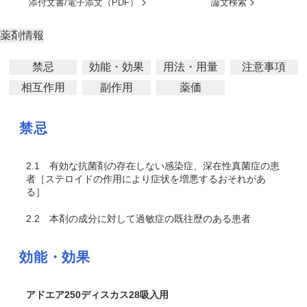
添付文書/電子添文（PDF）
論文検索
薬剤情報
禁忌
効能・効果
用法・用量
注意事項
相互作用
副作用
薬価
禁忌
2.1
有効な抗菌剤の存在しない感染症、深在性真菌症の患
者［ステロイドの作用により症状を増悪するおそれがあ
る］
2.2
本剤の成分に対して過敏症の既往歴のある患者
効能・効果
アドエア250ディスカス28吸入用