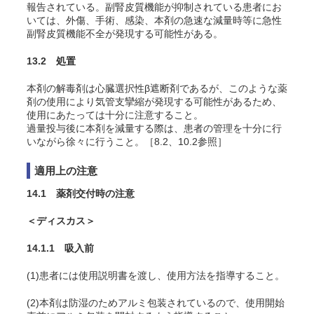
報告されている。副腎皮質機能が抑制されている患者にお
いては、外傷、手術、感染、本剤の急速な減量時等に急性
副腎皮質機能不全が発現する可能性がある。
13.2 処置
本剤の解毒剤は心臓選択性β遮断剤であるが、このような薬
剤の使用により気管支攣縮が発現する可能性があるため、
使用にあたっては十分に注意すること。
過量投与後に本剤を減量する際は、患者の管理を十分に行
いながら徐々に行うこと。［8.2、10.2参照］
適用上の注意
14.1 薬剤交付時の注意
＜ディスカス＞
14.1.1 吸入前
(1)患者には使用説明書を渡し、使用方法を指導すること。
(2)本剤は防湿のためアルミ包装されているので、使用開始