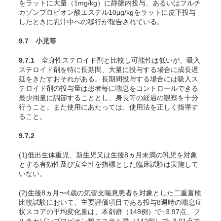
をラットに大量（1mg/kg）に静脈内投与、あるいはフルチ
カゾンプロピオン酸エステル10μg/kgをラットに皮下投与
したときに乳汁中への移行が報告されている。
9.7 小児等
9.7.1
全身性ステロイド剤と比較し可能性は低いが、吸入
ステロイド剤を特に長期間、大量に投与する場合に成長遅
延をきたすおそれがある。長期間投与する場合には吸入ス
テロイド剤の投与量は患者毎に喘息をコントロールできる
最少用量に調節することとし、身長等の経過の観察を十分
行うこと。また使用にあたっては、使用法を正しく指導す
ること。
9.7.2
(1)低出生体重児、新生児又は生後8ヵ月未満の乳児を対象
とする有効性及び安全性を指標とした臨床試験は実施して
いない。
(2)生後8ヵ月〜4歳の気管支喘息患者を対象とした二重盲検
比較試験
において、主要評価項目である投与8週時の喘息症
状スコアの平均変化量は、本剤群（148例）で−3.97点、フ
ルチカゾンプロピオン酸エステル群（142例）で−3.01点で