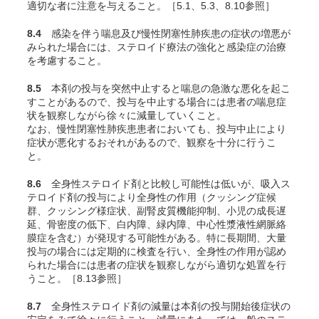
適切な者に注意を与えること。［5.1、5.3、8.10参照］
8.4
感染を伴う喘息及び慢性閉塞性肺疾患の症状の増悪が
みられた場合には、ステロイド療法の強化と感染症の治療
を考慮すること。
8.5
本剤の投与を突然中止すると喘息の急激な悪化を起こ
すことがあるので、投与を中止する場合には患者の喘息症
状を観察しながら徐々に減量していくこと。
なお、慢性閉塞性肺疾患患者においても、投与中止により
症状が悪化するおそれがあるので、観察を十分に行うこ
と。
8.6
全身性ステロイド剤と比較し可能性は低いが、吸入ス
テロイド剤の投与により全身性の作用（クッシング症候
群、クッシング様症状、副腎皮質機能抑制、小児の成長遅
延、骨密度の低下、白内障、緑内障、中心性漿液性網脈絡
膜症を含む）が発現する可能性がある。特に長期間、大量
投与の場合には定期的に検査を行い、全身性の作用が認め
られた場合には患者の症状を観察しながら適切な処置を行
うこと。［8.13参照］
8.7
全身性ステロイド剤の減量は本剤の投与開始後症状の