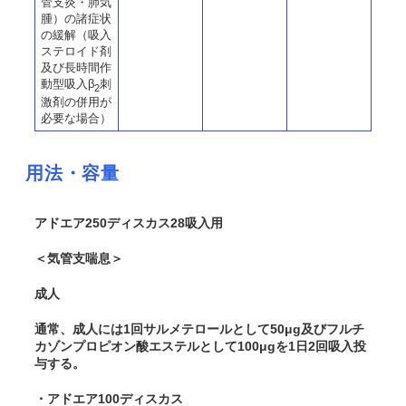
管支炎・肺気
腫）の諸症状
の緩解（吸入
ステロイド剤
及び長時間作
動型吸入β
刺
2
激剤の併用が
必要な場合）
用法・容量
アドエア250ディスカス28吸入用
＜気管支喘息＞
成人
通常、成人には1回サルメテロールとして50μg及びフルチ
カゾンプロピオン酸エステルとして100μgを1日2回吸入投
与する。
・アドエア100ディスカス