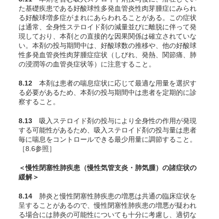
た基礎疾患である好酸球性多発血管炎性肉芽腫症にみられ
る好酸球増多症がまれにあらわれることがある。この症状
は通常、全身性ステロイド剤の減量並びに離脱に伴って発
現しており、本剤との直接的な因果関係は確立されていな
い。本剤の投与期間中は、好酸球数の推移や、他の好酸球
性多発血管炎性肉芽腫症症状（しびれ、発熱、関節痛、肺
の浸潤等の血管炎症状等）に注意すること。
8.12
本剤は患者の喘息症状に応じて最適な用量を選択す
る必要があるため、本剤の投与期間中は患者を定期的に診
察すること。
8.13
吸入ステロイド剤の投与により全身性の作用が発現
する可能性があるため、吸入ステロイド剤の投与量は患者
毎に喘息をコントロールできる最少用量に調節すること。
［8.6参照］
＜慢性閉塞性肺疾患（慢性気管支炎・肺気腫）の諸症状の
緩解＞
8.14
肺炎と慢性閉塞性肺疾患の増悪は共通の臨床症状を
呈することがあるので、慢性閉塞性肺疾患の増悪が疑われ
る場合には肺炎の可能性についても十分に考慮し、適切な