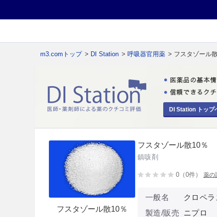
m3.comトップ
>
DI Station
>
呼吸器官用薬
> フスタゾール散
DI Station トップ
フスタゾール散10％
鎮咳剤
0（0件）
薬の
一般名
クロペラ
フスタゾール散10％
製造/販売
ニプロ