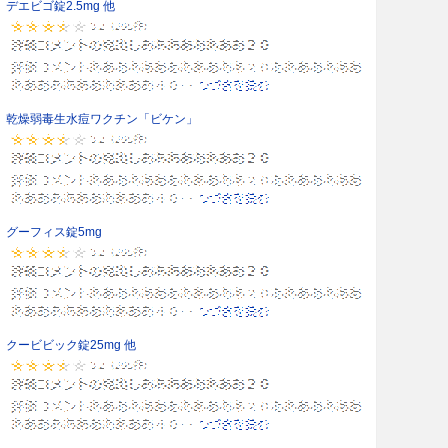
デエビゴ錠2.5mg 他
乾燥弱毒生水痘ワクチン「ビケン」
グーフィス錠5mg
クービビック錠25mg 他