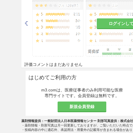
減量するなど注意すること。
相互作用
ログインし
副作用
その他の副作用
次の副作用があらわれることが
合には投与を中止するなど適切
評価コメントはまだありません
はじめてご利用の方
精神神経系
m3.comは、医療従事者のみ利用可能な医療
消化器
専門サイトです。会員登録は無料です。
新規会員登録
薬価
フスタゾール散10％ 25.1円／ｇ
薬剤情報提供：一般財団法人日本医薬情報センター 剤形写真提供：株式会
・薬剤情報・剤形写真は月一回更新しておりますが、ご覧いただいた時点で
・投稿内容の中に適応外、承認用法・用量外の記載等が含まれる場合があり