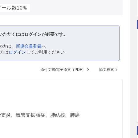
ール散10％
いただくにはログインが必要です。
の方は、
新規会員登録
へ
の方は
ログイン
してご利用ください
添付文書/電子添文（PDF）
論文検索
管支炎、気管支拡張症、肺結核、肺癌