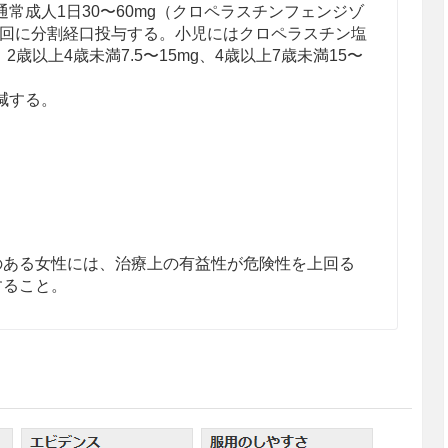
常成人1日30〜60mg（クロペラスチンフェンジゾ
g）を3回に分割経口投与する。小児にはクロペラスチン塩
、2歳以上4歳未満7.5〜15mg、4歳以上7歳未満15〜
。
減する。
のある女性には、治療上の有益性が危険性を上回る
すること。
の有益性を考慮し、授乳の継続又は中止を検討する