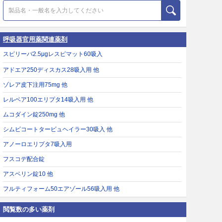
呼吸器官用薬関連薬剤
スピリーバ2.5μgレスピマット60吸入
アドエア250ディスカス28吸入用 他
ゾレア皮下注用75mg 他
レルベア100エリプタ14吸入用 他
ムコダイン錠250mg 他
シムビコートタービュヘイラー30吸入 他
アノーロエリプタ7吸入用
フスコデ配合錠
アスベリン錠10 他
フルティフォーム50エアゾール56吸入用 他
閲覧数の多い薬剤