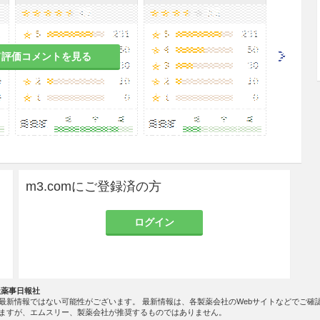
一般に生理機能が低下している。
て評価コメントを見る
あるので、観察を十分に行い、異常が認められた場
な処置を行うこと。
m3.comにご登録済の方
頻度不明
眠気
ログイン
悪心、食欲不振、口渇
社薬事日報社
最新情報ではない可能性がございます。 最新情報は、各製薬会社のWebサイトなどでご確
ますが、エムスリー、製薬会社が推奨するものではありません。