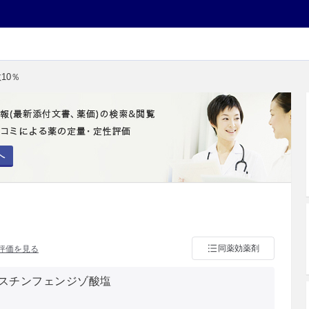
10％
へ
同薬効薬剤
評価を見る
スチンフェンジゾ酸塩