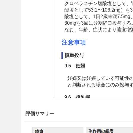
クロペラスチン塩酸塩として、通
酸塩として53.1〜106.2m
酸塩として、1日2歳未満7.5mg
30mgを3回に分割経口投与する
なお、年齢、症状により適宜増
注意事項
慎重投与
9.5 妊婦
妊婦又は妊娠している可能性
と判断される場合にのみ投与
9.6 授乳婦
治療上の有益性及び母乳栄養
評価サマリー
こと。
9.8 高齢者