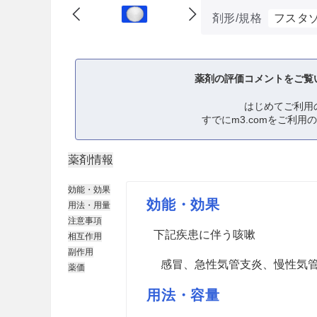
剤形/規格
フスタゾ
薬剤の評価コメントをご覧
はじめてご利用
すでにm3.comをご利用
薬剤情報
効能・効果
効能・効果
用法・用量
注意事項
下記疾患に伴う咳嗽
相互作用
副作用
感冒、急性気管支炎、慢性気
薬価
用法・容量