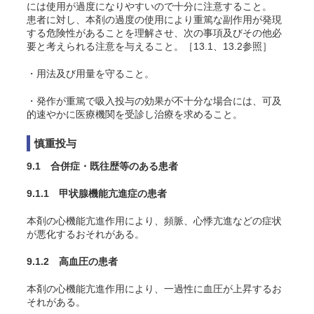
には使用が過度になりやすいので十分に注意すること。
患者に対し、本剤の過度の使用により重篤な副作用が発現
する危険性があることを理解させ、次の事項及びその他必
要と考えられる注意を与えること。［13.1、13.2参照］
・用法及び用量を守ること。
・発作が重篤で吸入投与の効果が不十分な場合には、可及
的速やかに医療機関を受診し治療を求めること。
慎重投与
9.1 合併症・既往歴等のある患者
9.1.1 甲状腺機能亢進症の患者
本剤の心機能亢進作用により、頻脈、心悸亢進などの症状
が悪化するおそれがある。
9.1.2 高血圧の患者
本剤の心機能亢進作用により、一過性に血圧が上昇するお
それがある。