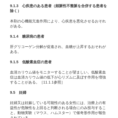
9.1.3 心疾患のある患者（頻脈性不整脈を合併する患者を
除く）
本剤の心機能亢進作用により、心疾患を悪化させるおそれ
がある。
9.1.4 糖尿病の患者
肝グリコーゲン分解が促進され、血糖が上昇するおそれが
ある。
9.1.5 低酸素血症の患者
血清カリウム値をモニターすることが望ましい。低酸素血
症は血清カリウム値の低下が心リズムに及ぼす作用を増強
することがある。［11.1.1参照］
9.5 妊婦
妊婦又は妊娠している可能性のある女性には、治療上の有
益性が危険性を上回ると判断される場合にのみ投与するこ
と。動物実験（マウス、ハムスター）で催奇形作用が報告
されている
。