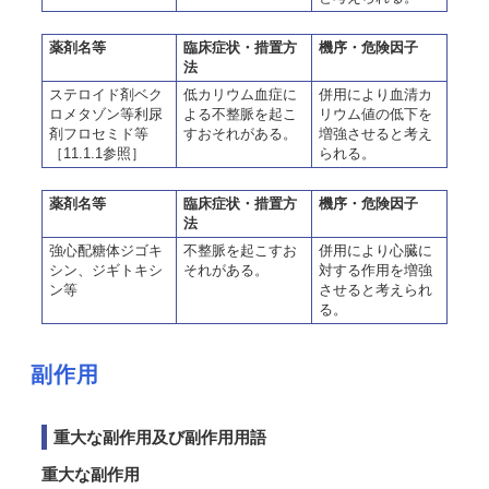
薬剤名等
臨床症状・措置方
機序・危険因子
法
ステロイド剤ベク
低カリウム血症に
併用により血清カ
ロメタゾン等利尿
よる不整脈を起こ
リウム値の低下を
剤フロセミド等
すおそれがある。
増強させると考え
［11.1.1参照］
られる。
薬剤名等
臨床症状・措置方
機序・危険因子
法
強心配糖体ジゴキ
不整脈を起こすお
併用により心臓に
シン、ジギトキシ
それがある。
対する作用を増強
ン等
させると考えられ
る。
副作用
重大な副作用及び副作用用語
重大な副作用