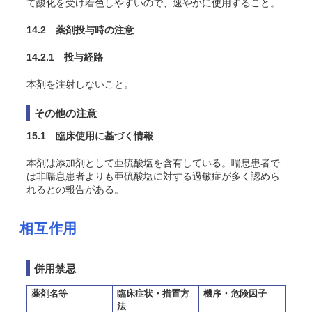
て酸化を受け着色しやすいので、速やかに使用すること。
14.2 薬剤投与時の注意
14.2.1
投与経路
本剤を注射しないこと。
その他の注意
15.1 臨床使用に基づく情報
本剤は添加剤として亜硫酸塩を含有している。喘息患者で
は非喘息患者よりも亜硫酸塩に対する過敏症が多く認めら
れるとの報告がある。
相互作用
併用禁忌
薬剤名等
臨床症状・措置方
機序・危険因子
法