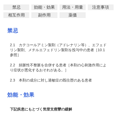
禁忌
効能・効果
用法・用量
注意事項
相互作用
副作用
薬価
禁忌
2.1
カテコールアミン製剤（アドレナリン等）、エフェド
リン製剤、メチルエフェドリン製剤を投与中の患者［10.1
参照］
2.2
頻脈性不整脈を合併する患者［本剤の心刺激作用によ
り症状が悪化するおそれがある。］
2.3
本剤の成分に対し過敏症の既往歴のある患者
効能・効果
下記疾患にもとづく気管支痙攣の緩解