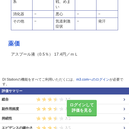
系
戦、めま
い
消化器
−
悪心
−
−
その他
−
気道刺激
−
発汗
症状
薬価
アスプール液（0.5％） 17.4円／ｍＬ
DI Stationの機能をすべてご利用いただくには、
m3.comへのログイン
が必要で
す。
評価サマリー
総合
ログインして
副作用頻度
評価を見る
持続性
エビデンスの確かさ