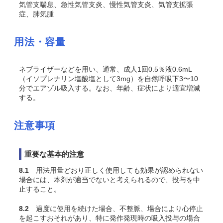
気管支喘息、急性気管支炎、慢性気管支炎、気管支拡張
症、肺気腫
用法・容量
ネブライザーなどを用い、通常、成人1回0.5％液0.6mL
（イソプレナリン塩酸塩として3mg）を自然呼吸下3〜10
分でエアゾル吸入する。なお、年齢、症状により適宜増減
する。
注意事項
重要な基本的注意
8.1
用法用量どおり正しく使用しても効果が認められない
場合には、本剤が適当でないと考えられるので、投与を中
止すること。
8.2
過度に使用を続けた場合、不整脈、場合により心停止
を起こすおそれがあり、特に発作発現時の吸入投与の場合