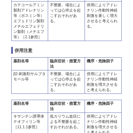
カテコールアミン
不整脈、場合によ
併用によりアドレ
製剤アドレナリン
っては心停止を起
ナリン作動性神経
等（ボスミン等）
こすおそれがあ
刺激を著しく増大
エフェドリン製剤
る。
させると考えられ
メチルエフェドリ
る。
ン製剤（メチエフ
等）［2.1参照］
併用注意
薬剤名等
臨床症状・措置方
機序・危険因子
法
β2-刺激剤サルブタ
不整脈、場合によ
併用によりアドレ
モール等
っては心停止を起
ナリン作動性神経
こすおそれがあ
刺激を増大させる
る。
と考えられる。
薬剤名等
臨床症状・措置方
機序・危険因子
法
キサンチン誘導体
低カリウム血症に
併用によりアドレ
テオフィリン等
よる不整脈を起こ
ナリン作動性神経
［11.1.1参照］
すおそれがある。
刺激を増大させる
と考えられる。