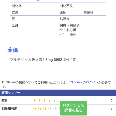
消化器
消化不良
皮膚
発疹
蕁麻疹
眼
結膜炎
全身
胸痛（胸膜炎
性・非心臓
性）、発熱
薬価
プルモザイム吸入液2.5mg 6982.1円／管
DI Stationの機能をすべてご利用いただくには、
m3.comへのログイン
が必要で
す。
評価サマリー
総合
ログインして
副作用頻度
評価を見る