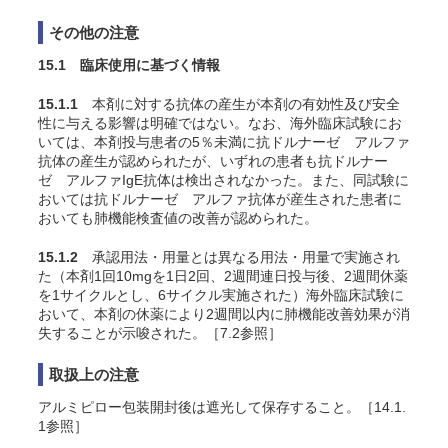
その他の注意
15.1 臨床使用に基づく情報
15.1.1
本剤に対する抗体の産生が本剤の有効性及び安全
性に与える影響は明確ではない。なお、海外臨床試験にお
いては、本剤投与患者の5％未満に抗ドルナーゼ アルファ
抗体の産生が認められたが、いずれの患者も抗ドルナー
ゼ アルファIgE抗体は検出されなかった。また、同試験に
おいては抗ドルナーゼ アルファ抗体が産生された患者に
おいても肺機能検査値の改善が認められた。
15.1.2
承認用法・用量とは異なる用法・用量で実施され
た（本剤1回10mgを1日2回、2週間連日投与後、2週間休薬
を1サイクルとし、6サイクル実施された）海外臨床試験に
おいて、本剤の休薬により2週間以内に肺機能改善効果が消
失することが示唆された。［7.2参照］
取扱上の注意
アルミピロー包装開封後は遮光して保存すること。［14.1.
1参照］