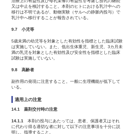
治療上の有益性及び母乳栄養の有益性を考慮し授乳の継続
又は中止を検討すること。本剤のヒトにおける乳汁中への
移行は不明であるが、動物実験（サルへの静脈内投与）で
乳汁中へ移行することが報告されている。
9.7 小児等
5歳未満の幼児等を対象とした有効性を指標とした臨床試験
は実施していない。また、低出生体重児、新生児、3カ月未
満の乳児を対象とした有効性及び安全性を指標とした臨床
試験は実施していない。
9.8 高齢者
副作用の発現に注意すること。一般に生理機能が低下して
いる。
適用上の注意
14.1 薬剤交付時の注意
14.1.1
本剤の投与にあたっては、患者、保護者又はそれ
に代わり得る適切な者に対して以下の注意事項を十分に説
明し、指導すること。