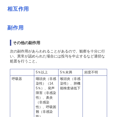
相互作用
副作用
その他の副作用
次の副作用があらわれることがあるので、観察を十分に行
い、異常が認められた場合には投与を中止するなど適切な
処置を行うこと。
5％以上
5％未満
頻度不明
呼吸器
咽頭炎（非感
喉頭炎（非感
染性）（14.
染性）、肺機
5％）、発声
能検査値低下
障害（非感染
性）、鼻炎
（非感染
性）、呼吸困
難（非感染
性）