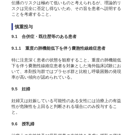
伝播のリスクは極めて低いものと考えられるが、理論的リ
スクは完全に否定し得ないため、その旨を患者へ説明する
ことを考慮すること。
慎重投与
9.1 合併症・既往歴等のある患者
9.1.1 重度の肺機能低下を伴う嚢胞性線維症患者
特に注意深く患者の状態を観察すること。重度の肺機能低
下を伴う嚢胞性線維症患者を対象とした海外臨床試験にお
いて、本剤投与群ではプラセボ群と比較し呼吸困難の発現
率が高い傾向が認められている。
9.5 妊婦
妊婦又は妊娠している可能性のある女性には治療上の有益
性が危険性を上回ると判断される場合にのみ投与するこ
と。
9.6 授乳婦