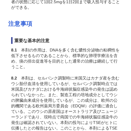
者の状態に応じて1回2.5mgを1日2回まで吸入投与すること
ができる。
注意事項
重要な基本的注意
8.1
本剤の作用は、DNAを多く含む膿性分泌物の粘稠性を
低下させるものであることから、標準的な肺理学療法を含
め、痰の排出促進等を目的とした通常の治療は継続して行
うこと。
8.2
本剤は、セルバンク調製時に米国又はカナダ産を含む
ウシ胎仔血清を使用しているが、セルバンク調製時点では
米国及びカナダにおける牛海綿状脳症感染牛の発生は認め
られていなかった。また、製造工程の培地成分としてウシ
の脾臓由来成分を使用しているが、この成分は、欧州の公
的機関である欧州薬局方委員会（EDQM）の評価に適合し
ている。このウシの原産国はオーストラリア及びニュージ
ーランドであり、現時点で両国での牛海綿状脳症感染牛の
発生は確認されていない。本剤の投与によりTSEがヒトに
伝播したとの報告はない。このことから、本剤によるTSE