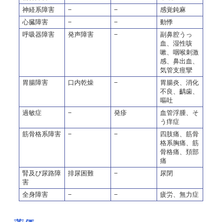
神経系障害
−
−
感覚鈍麻
心臓障害
−
−
動悸
呼吸器障害
発声障害
−
副鼻腔うっ
血、湿性咳
嗽、咽喉刺激
感、鼻出血、
気管支痙攣
胃腸障害
口内乾燥
−
胃腸炎、消化
不良、齲歯、
嘔吐
過敏症
−
発疹
血管浮腫、そ
う痒症
筋骨格系障害
−
−
四肢痛、筋骨
格系胸痛、筋
骨格痛、頚部
痛
腎及び尿路障
排尿困難
−
尿閉
害
全身障害
−
−
疲労、無力症