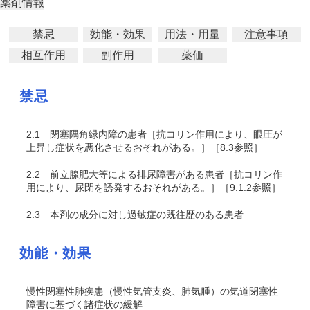
薬剤情報
禁忌
効能・効果
用法・用量
注意事項
相互作用
副作用
薬価
禁忌
2.1
閉塞隅角緑内障の患者［抗コリン作用により、眼圧が
上昇し症状を悪化させるおそれがある。］［8.3参照］
2.2
前立腺肥大等による排尿障害がある患者［抗コリン作
用により、尿閉を誘発するおそれがある。］［9.1.2参照］
2.3
本剤の成分に対し過敏症の既往歴のある患者
効能・効果
慢性閉塞性肺疾患（慢性気管支炎、肺気腫）の気道閉塞性
障害に基づく諸症状の緩解