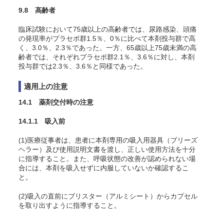
9.8 高齢者
臨床試験において75歳以上の高齢者では、尿路感染、頭痛
の発現率がプラセボ群1.5％、0％に比べて本剤投与群で高
く、3.0％、2.3％であった。一方、65歳以上75歳未満の高
齢者では、それぞれプラセボ群2.1％、3.6％に対し、本剤
投与群では2.3％、3.6％と同様であった。
適用上の注意
14.1 薬剤交付時の注意
14.1.1 吸入前
(1)医療従事者は、患者に本剤専用の吸入用器具（ブリーズ
ヘラー）及び使用説明文書を渡し、正しい使用方法を十分
に指導すること。また、呼吸状態の改善が認められない場
合には、本剤を吸入せずに内服していないか確認するこ
と。
(2)吸入の直前にブリスター（アルミシート）からカプセル
を取り出すように指導すること。