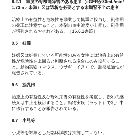
9.2.1 重度の腎機能障害のある患者（eGFRが30mL/min/
1.73m
未満）又は透析を必要とする末期腎不全の患者
2
治療上の有益性と危険性を勘案して慎重に投与し、副作用
の発現に注意すること。本剤の血中濃度が上昇し、副作用
が増強されるおそれがある。［16.6.1参照］
9.5 妊婦
妊婦又は妊娠している可能性のある女性には治療上の有益
性が危険性を上回ると判断される場合にのみ投与するこ
と。動物実験（マウス、ウサギ、イヌ）で、胎盤通過性が
報告されている。
9.6 授乳婦
治療上の有益性及び母乳栄養の有益性を考慮し、授乳の継
続又は中止を検討すること。動物実験（ラット）で乳汁中
に移行することが報告されている。
9.7 小児等
小児等を対象とした臨床試験は実施していない。