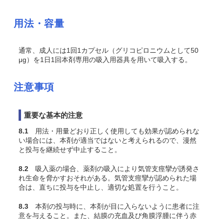
用法・容量
通常、成人には1回1カプセル（グリコピロニウムとして50
μg）を1日1回本剤専用の吸入用器具を用いて吸入する。
注意事項
重要な基本的注意
8.1
用法・用量どおり正しく使用しても効果が認められな
い場合には、本剤が適当ではないと考えられるので、漫然
と投与を継続せず中止すること。
8.2
吸入薬の場合、薬剤の吸入により気管支痙攣が誘発さ
れ生命を脅かすおそれがある。気管支痙攣が認められた場
合は、直ちに投与を中止し、適切な処置を行うこと。
8.3
本剤の投与時に、本剤が目に入らないように患者に注
意を与えること。また、結膜の充血及び角膜浮腫に伴う赤