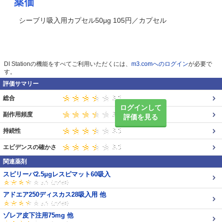
薬価
シーブリ吸入用カプセル50μg 105円／カプセル
DI Stationの機能をすべてご利用いただくには、
m3.comへのログイン
が必要で
す。
評価サマリー
総合
ログインして
副作用頻度
評価を見る
持続性
エビデンスの確かさ
関連薬剤
スピリーバ2.5μgレスピマット60吸入
アドエア250ディスカス28吸入用 他
ゾレア皮下注用75mg 他