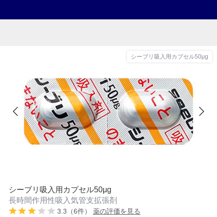
シーブリ吸入用カプセル50μg
シーブリ吸入用カプセル50μg
長時間作用性吸入気管支拡張剤
3.3（6件）
薬の評価を見る