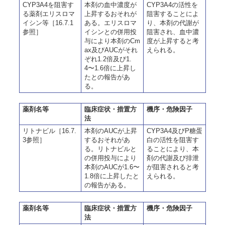
CYP3A4を阻害す
本剤の血中濃度が
CYP3A4の活性を
る薬剤エリスロマ
上昇するおそれが
阻害することによ
イシン等［16.7.1
ある。エリスロマ
り、本剤の代謝が
参照］
イシンとの併用投
阻害され、血中濃
与により本剤のCm
度が上昇すると考
ax及びAUCがそれ
えられる。
ぞれ1.2倍及び1.
4〜1.6倍に上昇し
たとの報告があ
る。
薬剤名等
臨床症状・措置方
機序・危険因子
法
リトナビル［16.7.
本剤のAUCが上昇
CYP3A4及びP糖蛋
3参照］
するおそれがあ
白の活性を阻害す
る。リトナビルと
ることにより、本
の併用投与により
剤の代謝及び排泄
本剤のAUCが1.6〜
が阻害されると考
1.8倍に上昇したと
えられる。
の報告がある。
薬剤名等
臨床症状・措置方
機序・危険因子
法