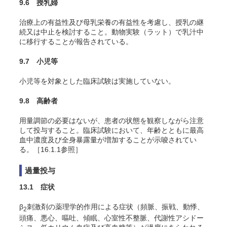
9.6 授乳婦
治療上の有益性及び母乳栄養の有益性を考慮し、授乳の継
続又は中止を検討すること。動物実験（ラット）で乳汁中
に移行することが報告されている。
9.7 小児等
小児等を対象とした臨床試験は実施していない。
9.8 高齢者
用量調節の必要はないが、患者の状態を観察しながら注意
して投与すること。臨床試験において、年齢とともに最高
血中濃度及び全身暴露量が増加することが示唆されてい
る。［16.1.1参照］
過量投与
13.1 症状
β
刺激剤の薬理学的作用による症状（頻脈、振戦、動悸、
2
頭痛、悪心、嘔吐、傾眠、心室性不整脈、代謝性アシドー