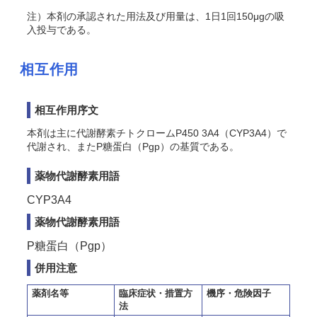
注）本剤の承認された用法及び用量は、1日1回150μgの吸
入投与である。
相互作用
相互作用序文
本剤は主に代謝酵素チトクロームP450 3A4（CYP3A4）で
代謝され、またP糖蛋白（Pgp）の基質である。
薬物代謝酵素用語
CYP3A4
薬物代謝酵素用語
P糖蛋白（Pgp）
併用注意
薬剤名等
臨床症状・措置方
機序・危険因子
法