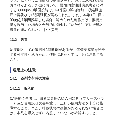
シス、低カリウム血症及び高血糖等）が過度にあらわれる
おそれがある。外国において、慢性閉塞性肺疾患患者に対
する3,000μgの単回投与で、中等度の脈拍増加、収縮期血
圧上昇及びQT間隔延長が認められた。また、本剤1日1回6
00μgを1年間投与した場合に認められた副作用は、推奨用
量を投与した場合と全般的に類似していたが、更に振戦と
貧血が認められた。［8.4参照］
13.2 処置
治療剤として心選択性β遮断剤があるが、気管支痙攣を誘発
する可能性があるため、使用にあたっては十分に注意する
こと。
適用上の注意
14.1 薬剤交付時の注意
14.1.1 吸入前
(1)医療従事者は、患者に専用の吸入用器具（ブリーズヘラ
ー）及び使用説明文書を渡し、正しい使用方法を十分に指
導すること。また、呼吸状態の改善が認められない場合に
は、本剤を吸入せずに内服していないか確認すること。