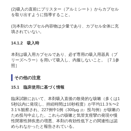
(2)吸入の直前にブリスター（アルミシート）からカプセル
を取り出すように指導すること。
(3)本剤のカプセル内容物は少量であり、カプセル全体に充
填されていない。
14.1.2 吸入時
本剤は吸入用カプセルであり、必ず専用の吸入用器具（ブ
リーズヘラー）を用いて吸入し、内服しないこと。［7.1参
照］
その他の注意
15.1 臨床使用に基づく情報
臨床試験において、本剤吸入直後の散発的な咳嗽（多くは1
5秒以内に発現し、持続時間は10秒程度）が平均11.3％〜2
3.1％観察され、227例中1例（300μg
投与例）が咳嗽の
注）
ため投与中止した。これらの咳嗽と気管支痙攣の発現や慢
性閉塞性肺疾患の増悪、本剤の有効性低下との関連性は認
められなかったと報告されている。