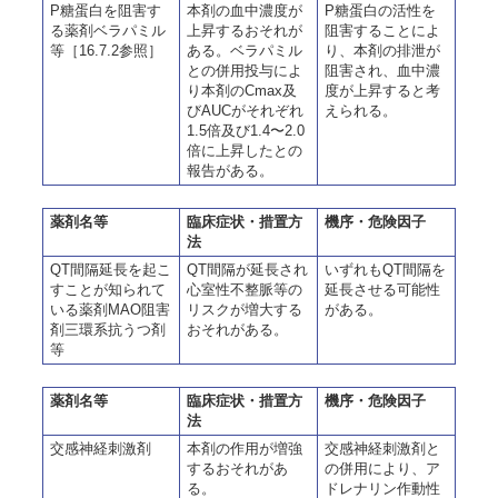
P糖蛋白を阻害す
本剤の血中濃度が
P糖蛋白の活性を
る薬剤ベラパミル
上昇するおそれが
阻害することによ
等［16.7.2参照］
ある。ベラパミル
り、本剤の排泄が
との併用投与によ
阻害され、血中濃
り本剤のCmax及
度が上昇すると考
びAUCがそれぞれ
えられる。
1.5倍及び1.4〜2.0
倍に上昇したとの
報告がある。
薬剤名等
臨床症状・措置方
機序・危険因子
法
QT間隔延長を起こ
QT間隔が延長され
いずれもQT間隔を
すことが知られて
心室性不整脈等の
延長させる可能性
いる薬剤MAO阻害
リスクが増大する
がある。
剤三環系抗うつ剤
おそれがある。
等
薬剤名等
臨床症状・措置方
機序・危険因子
法
交感神経刺激剤
本剤の作用が増強
交感神経刺激剤と
するおそれがあ
の併用により、ア
る。
ドレナリン作動性