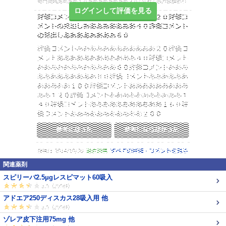
ログインして評価を見る
関連薬剤
スピリーバ2.5μgレスピマット60吸入
アドエア250ディスカス28吸入用 他
ゾレア皮下注用75mg 他