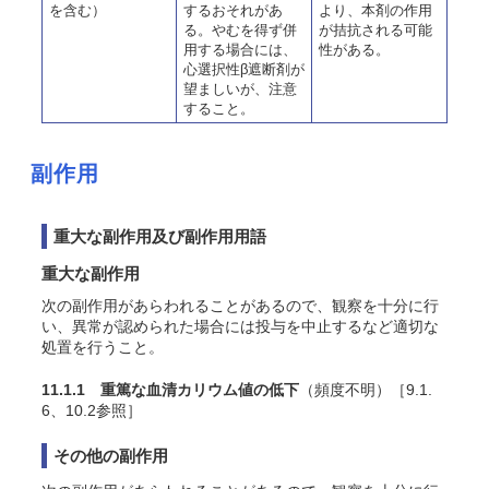
を含む）
するおそれがあ
より、本剤の作用
る。やむを得ず併
が拮抗される可能
用する場合には、
性がある。
心選択性β遮断剤が
望ましいが、注意
すること。
副作用
重大な副作用及び副作用用語
重大な副作用
次の副作用があらわれることがあるので、観察を十分に行
い、異常が認められた場合には投与を中止するなど適切な
処置を行うこと。
11.1.1 重篤な血清カリウム値の低下
（頻度不明）［9.1.
6、10.2参照］
その他の副作用