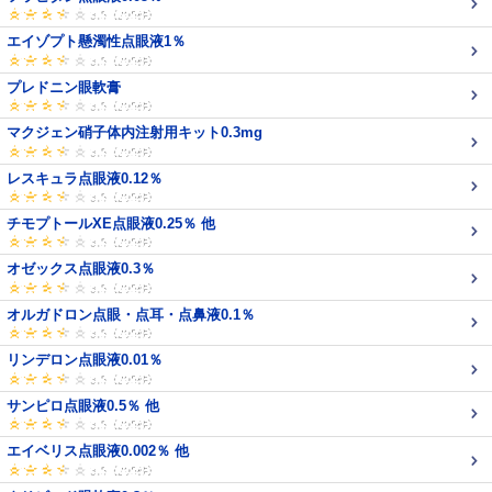
エイゾプト懸濁性点眼液1％
プレドニン眼軟膏
マクジェン硝子体内注射用キット0.3mg
レスキュラ点眼液0.12％
チモプトールXE点眼液0.25％ 他
オゼックス点眼液0.3％
オルガドロン点眼・点耳・点鼻液0.1％
リンデロン点眼液0.01％
サンピロ点眼液0.5％ 他
エイベリス点眼液0.002％ 他