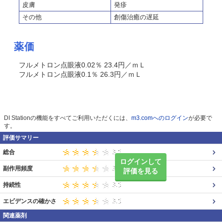
皮膚
発疹
その他
創傷治癒の遅延
薬価
フルメトロン点眼液0.02％ 23.4円／ｍＬ
フルメトロン点眼液0.1％ 26.3円／ｍＬ
DI Stationの機能をすべてご利用いただくには、
m3.comへのログイン
が必要で
す。
評価サマリー
総合
ログインして
副作用頻度
評価を見る
持続性
エビデンスの確かさ
関連薬剤