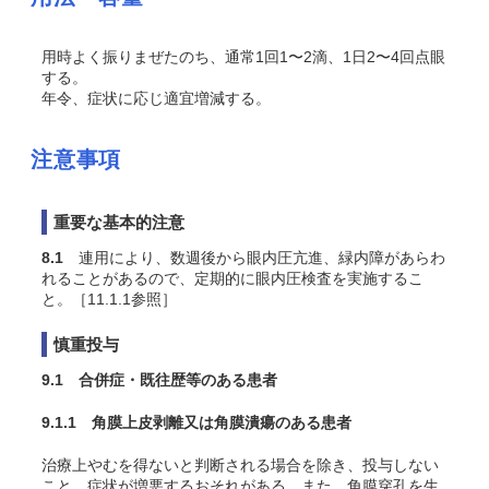
用時よく振りまぜたのち、通常1回1〜2滴、1日2〜4回点眼
する。
年令、症状に応じ適宜増減する。
注意事項
重要な基本的注意
8.1
連用により、数週後から眼内圧亢進、緑内障があらわ
れることがあるので、定期的に眼内圧検査を実施するこ
と。［11.1.1参照］
慎重投与
9.1 合併症・既往歴等のある患者
9.1.1 角膜上皮剥離又は角膜潰瘍のある患者
治療上やむを得ないと判断される場合を除き、投与しない
こと。症状が増悪するおそれがある。また、角膜穿孔を生