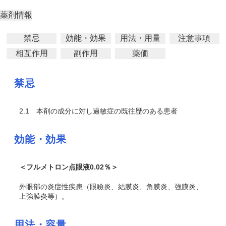
薬剤情報
禁忌
効能・効果
用法・用量
注意事項
相互作用
副作用
薬価
禁忌
2.1
本剤の成分に対し過敏症の既往歴のある患者
効能・効果
＜フルメトロン点眼液0.02％＞
外眼部の炎症性疾患（眼瞼炎、結膜炎、角膜炎、強膜炎、
上強膜炎等）。
用法・容量