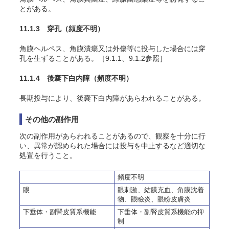
とがある。
11.1.3 穿孔
（頻度不明）
角膜ヘルペス、角膜潰瘍又は外傷等に投与した場合には穿
孔を生ずることがある。［9.1.1、9.1.2参照］
11.1.4 後嚢下白内障
（頻度不明）
長期投与により、後嚢下白内障があらわれることがある。
その他の副作用
次の副作用があらわれることがあるので、観察を十分に行
い、異常が認められた場合には投与を中止するなど適切な
処置を行うこと。
頻度不明
眼
眼刺激、結膜充血、角膜沈着
物、眼瞼炎、眼瞼皮膚炎
下垂体・副腎皮質系機能
下垂体・副腎皮質系機能の抑
制