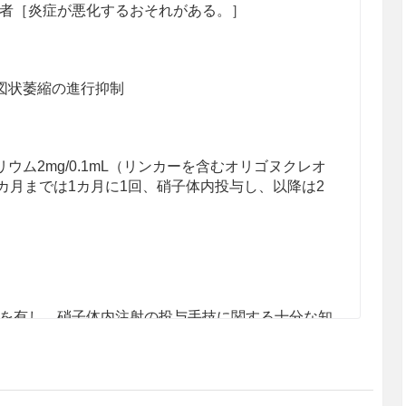
者［炎症が悪化するおそれがある。］
図状萎縮の進行抑制
ム2mg/0.1mL（リンカーを含むオリゴヌクレオ
カ月までは1カ月に1回、硝子体内投与し、以降は2
。
を有し、硝子体内注射の投与手技に関する十分な知
剤を投与すること。
れる薬剤（消毒薬、麻酔薬、抗菌点眼薬及び散瞳薬
て事前に十分な問診を行うこと。