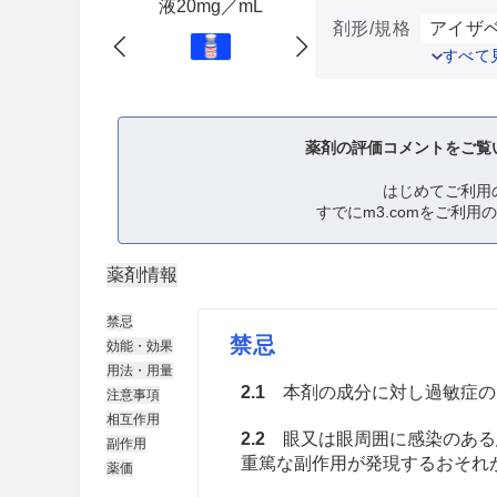
液20mg／mL
剤形/規格
アイザベ
すべて
薬剤の評価コメントをご覧
はじめてご利用
すでにm3.comをご利用
薬剤情報
禁忌
禁忌
効能・効果
用法・用量
2.1
本剤の成分に対し過敏症の
注意事項
相互作用
2.2
眼又は眼周囲に感染のある
副作用
重篤な副作用が発現するおそれ
薬価