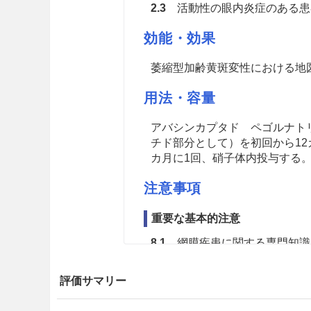
2.3
活動性の眼内炎症のある患
効能・効果
萎縮型加齢黄斑変性における地
用法・容量
アバシンカプタド ペゴルナトリウ
チド部分として）を初回から12
カ月に1回、硝子体内投与する
注意事項
重要な基本的注意
8.1
網膜疾患に関する専門知識
識・経験のある眼科医のみが本
評価サマリー
8.2
硝子体内注射に際し使用さ
等）への過敏症の既往歴につい