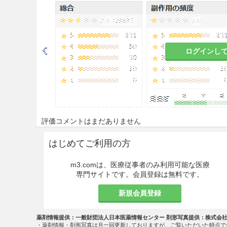
8.3
硝子体内注射の際には、下
8.3.1
硝子体内注射は、無菌条
袋、ヨウ素系洗眼殺菌剤、滅
ログインし
8.3.2
硝子体内注射前に、十分
うこと。
8.3.3
添付の専用フィルター付
こと。
評価コメントはまだありません
8.3.4
過量投与を防ぐため、投与
はじめてご利用の方
と。
m3.comは、医療従事者のみ利用可能な医療
8.3.5
眼内炎、眼内炎症及び網
専門サイトです。会員登録は無料です。
後、眼内炎、眼内炎症及び網
明、霧視等）が認められた場
新規会員登録
よう患者に指導すること。［11.
薬剤情報提供：一般財団法人日本医薬情報センター 剤形写真提供：株式会
8.4
硝子体内注射により眼圧が
・薬剤情報・剤形写真は月一回更新しておりますが、ご覧いただいた時点で