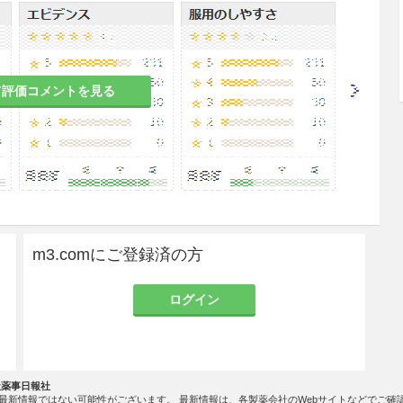
記の点に注意しながら行うこと。
件下で行うこと（手術用手指消毒を行い、滅菌手
菌ドレープ及び滅菌開瞼器等を使用すること）。
て評価コメントを見る
な麻酔と必要に応じて広域抗菌点眼薬の投与を行
き採液針は、硝子体内注射には絶対に使用しない
量が0.1mLであることを投与前に確認するこ
m3.comにご登録済の方
膜剥離が生じることがある。本剤の硝子体内注射
ログイン
膜剥離を示唆する症状（視力低下、眼痛、充血、羞
合には、迅速かつ適切な治療のため直ちに連絡する
1.1参照］
社薬事日報社
一過性に上昇することがある。本剤の硝子体内注射
最新情報ではない可能性がございます。 最新情報は、各製薬会社のWebサイトなどでご確