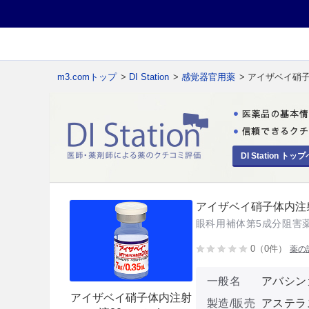
m3.comトップ
>
DI Station
>
感覚器官用薬
> アイザベイ硝子
DI Station トップ
アイザベイ硝子体内注射
眼科用補体第5成分阻害
0（0件）
薬の
一般名
アバシン
アイザベイ硝子体内注射
製造/販売
アステラ