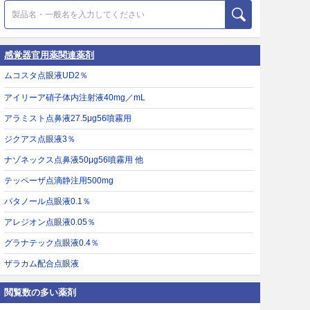
感覚器官用薬関連薬剤
ムコスタ点眼液UD2％
アイリーア硝子体内注射液40mg／mL
アラミスト点鼻液27.5μg56噴霧用
ジクアス点眼液3％
ナゾネックス点鼻液50μg56噴霧用 他
テッペーザ点滴静注用500mg
パタノール点眼液0.1％
アレジオン点眼液0.05％
グラナテック点眼液0.4％
ザラカム配合点眼液
閲覧数の多い薬剤