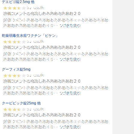
デエビゴ錠2.5mg 他
乾燥弱毒生水痘ワクチン「ビケン」
グーフィス錠5mg
クービビック錠25mg 他