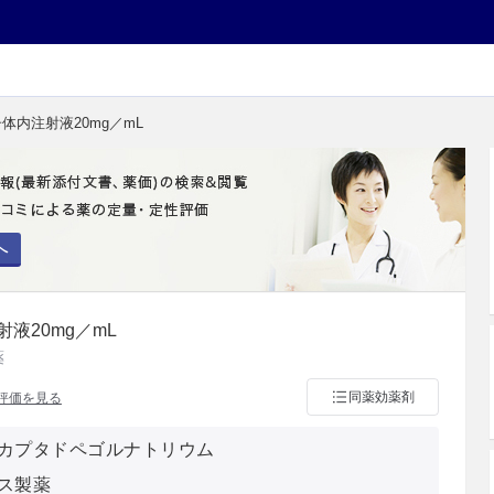
体内注射液20mg／mL
へ
液20mg／mL
薬
同薬効薬剤
評価を見る
カプタドペゴルナトリウム
ス製薬