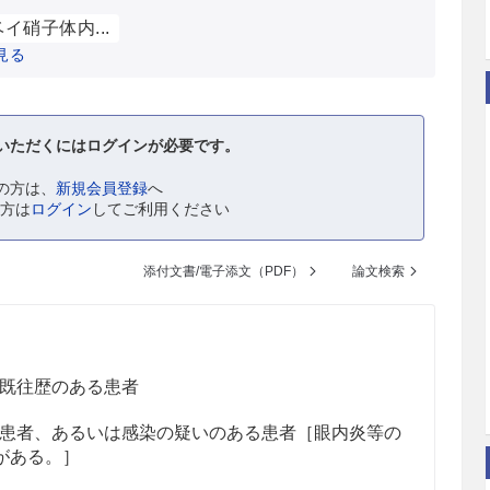
イ硝子体内...
見る
いただくにはログインが必要です。
の方は、
新規会員登録
へ
の方は
ログイン
してご利用ください
添付文書/電子添文（PDF）
論文検索
既往歴のある患者
患者、あるいは感染の疑いのある患者［眼内炎等の
がある。］