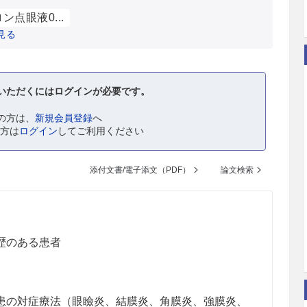
ン点眼液0...
見る
いただくにはログインが必要です。
の方は、
新規会員登録
へ
の方は
ログイン
してご利用ください
添付文書/電子添文（PDF）
論文検索
歴のある患者
患の対症療法（眼瞼炎、結膜炎、角膜炎、強膜炎、