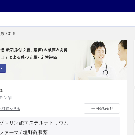
液0.01％
へ
％
モン剤
同薬効薬剤
の評価を見る
ゾンリン酸エステルナトリウム
ファーマ / 塩野義製薬