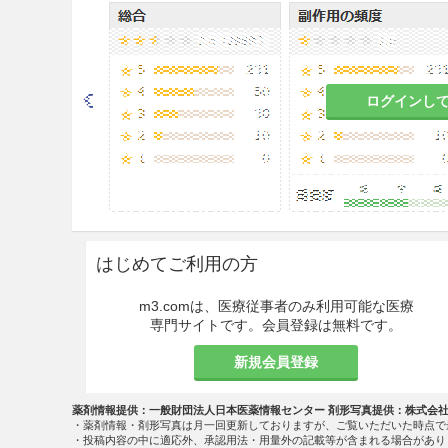
こと。
(1)
角膜上皮剥離又は角膜潰瘍
これらの疾患が増悪するお
ログインし
(2)
ウイルス性結膜・角膜疾患
患者
これらの疾患が増悪するお
9.5 妊婦
はじめてご利用の方
妊婦又は妊娠している可能性
と判断される場合にのみ投与
m3.comは、医療従事者のみ利用可能な医療
専門サイトです。会員登録は無料です。
9.7 小児等
新規会員登録
特に2歳未満の場合には慎重
性を指標とした臨床試験は実
薬剤情報提供：一般財団法人日本医薬情報センター 剤形写真提供：株式会
・薬剤情報・剤形写真は月一回更新しておりますが、ご覧いただいた時点で
・投稿内容の中に適応外、承認用法・用量外の記載等が含まれる場合があり
9.8 高齢者