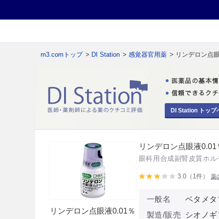
m3.comトップ
>
DI Station
>
感覚器官用薬
> リンデロン点眼
DI Station トップ
リンデロン点眼液0.01
眼科用合成副腎皮質ホル
3.0（1件）
薬
一般名
ベタメタ
リンデロン点眼液0.01％
製造/販売
シオノギ