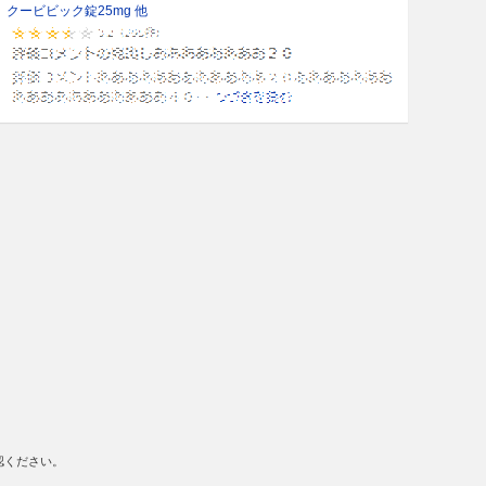
クービビック錠25mg 他
認ください。