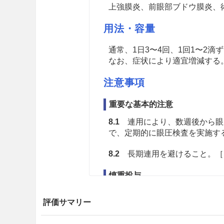
上強膜炎、前眼部ブドウ膜炎、
用法・容量
通常、1日3〜4回、1回1〜2滴
なお、症状により適宜増減する
注意事項
重要な基本的注意
8.1
連用により、数週後から眼
で、定期的に眼圧検査を実施するこ
8.2
長期連用を避けること。［1
慎重投与
9.1 合併症・既往歴等のある
評価サマリー
9.1.1
以下の患者には治療上や