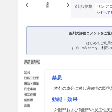
剤形/規格
リンデロ
すべて
薬剤の評価コメントをご覧
はじめてご利用
すでにm3.comをご利用
薬剤情報
禁忌
禁忌
効能・効果
用法・用量
本剤の成分に対し過敏症の既往
注意事項
相互作用
効能・効果
副作用
薬価
外眼部および前眼部の炎症性疾