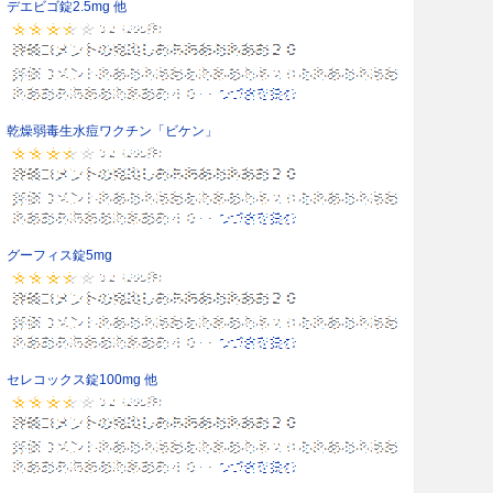
デエビゴ錠2.5mg 他
乾燥弱毒生水痘ワクチン「ビケン」
グーフィス錠5mg
セレコックス錠100mg 他