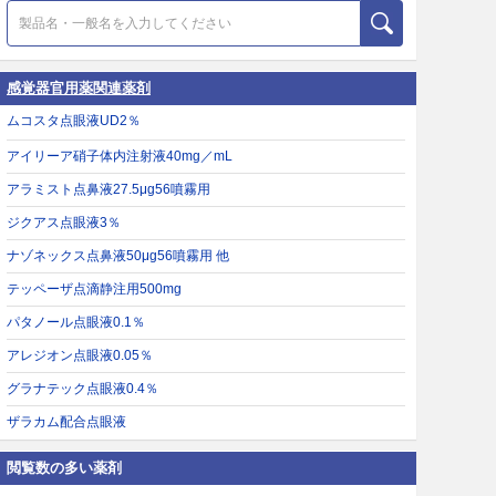
感覚器官用薬関連薬剤
ムコスタ点眼液UD2％
アイリーア硝子体内注射液40mg／mL
アラミスト点鼻液27.5μg56噴霧用
ジクアス点眼液3％
ナゾネックス点鼻液50μg56噴霧用 他
テッペーザ点滴静注用500mg
パタノール点眼液0.1％
アレジオン点眼液0.05％
グラナテック点眼液0.4％
ザラカム配合点眼液
閲覧数の多い薬剤