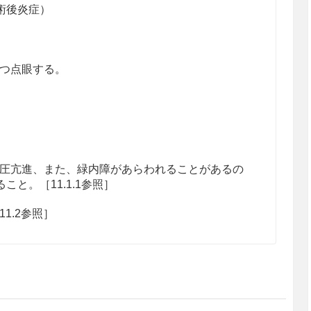
術後炎症）
ずつ点眼する。
。
圧亢進、また、緑内障があらわれることがあるの
と。［11.1.1参照］
1.2参照］
患者
むを得ないと判断される場合を除き、投与しない