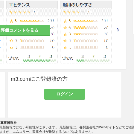
の患者
それがある。
て評価コメントを見る
、結核性眼疾患、真菌性眼疾患又は化膿性眼疾患の
それがある。
m3.comにご登録済の方
のある女性には、治療上の有益性が危険性を上回る
すること。また、長期・頻回使用を避けること。
ログイン
に使用すること。小児等を対象とした有効性及び安全
施していない。
社薬事日報社
最新情報ではない可能性がございます。 最新情報は、各製薬会社のWebサイトなどでご確
ますが、エムスリー、製薬会社が推奨するものではありません。