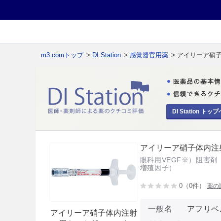
m3.comトップ
>
DI Station
>
感覚器官用薬
> アイリーア硝
DI Station トップ
アイリーア硝子体内注射
眼科用VEGF※）阻害剤 ※）VE
増殖因子）
0（0件）
薬の
一般名
アフリベ
アイリーア硝子体内注射