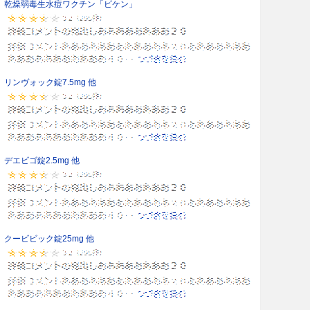
乾燥弱毒生水痘ワクチン「ビケン」
リンヴォック錠7.5mg 他
デエビゴ錠2.5mg 他
クービビック錠25mg 他