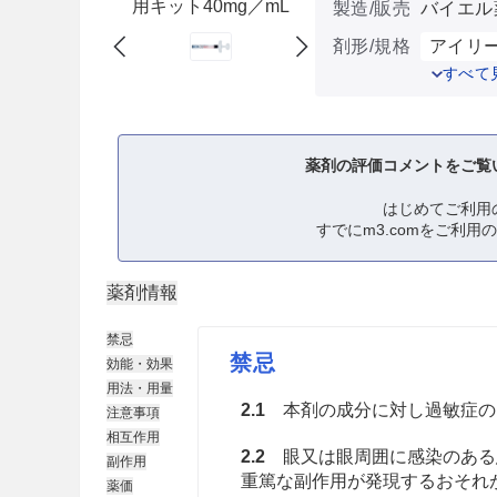
用キット40mg／mL
製造/販売
バイエル
剤形/規格
アイリー
すべて
薬剤の評価コメントをご覧
はじめてご利用
すでにm3.comをご利用
薬剤情報
禁忌
禁忌
効能・効果
用法・用量
2.1
本剤の成分に対し過敏症の
注意事項
相互作用
2.2
眼又は眼周囲に感染のある
副作用
重篤な副作用が発現するおそれ
薬価