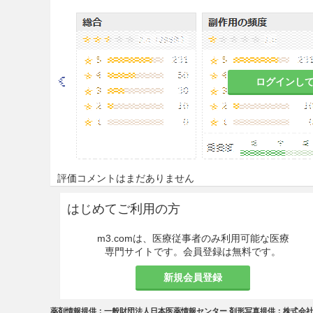
アフリベルセプト（遺伝子組換え
続3回（導入期）硝子体内投与
とに1回、硝子体内投与する。
月以上あけること。
＜網膜静脈閉塞症に伴う黄斑浮
ログインし
アフリベルセプト（遺伝子組換え
与する。投与間隔は、1ヵ月以
＜糖尿病黄斑浮腫＞
評価コメントはまだありません
アフリベルセプト（遺伝子組換え
続5回硝子体内投与する。その
はじめてご利用の方
なお、症状により投与間隔を適
m3.comは、医療従事者のみ利用可能な医療
＜血管新生緑内障＞
専門サイトです。会員登録は無料です。
アフリベルセプト（遺伝子組換え
新規会員登録
る。なお、必要な場合は再投
薬剤情報提供：一般財団法人日本医薬情報センター 剤形写真提供：株式会