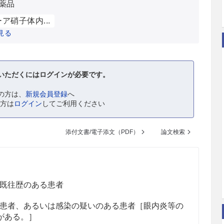
薬品
ア硝子体内...
見る
いただくにはログインが必要です。
の方は、
新規会員登録
へ
の方は
ログイン
してご利用ください
添付文書/電子添文（PDF）
論文検索
既往歴のある患者
患者、あるいは感染の疑いのある患者［眼内炎等の
がある。］