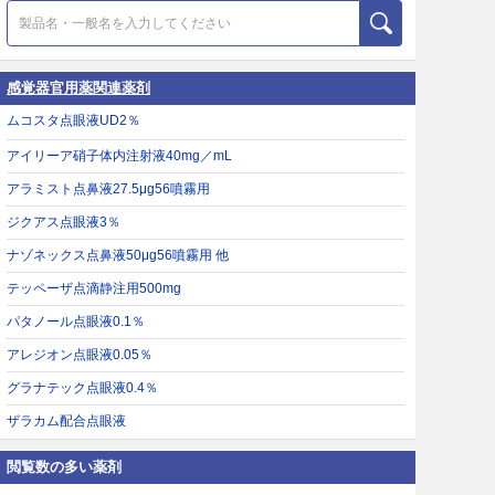
感覚器官用薬関連薬剤
ムコスタ点眼液UD2％
アイリーア硝子体内注射液40mg／mL
アラミスト点鼻液27.5μg56噴霧用
ジクアス点眼液3％
ナゾネックス点鼻液50μg56噴霧用 他
テッペーザ点滴静注用500mg
パタノール点眼液0.1％
アレジオン点眼液0.05％
グラナテック点眼液0.4％
ザラカム配合点眼液
閲覧数の多い薬剤