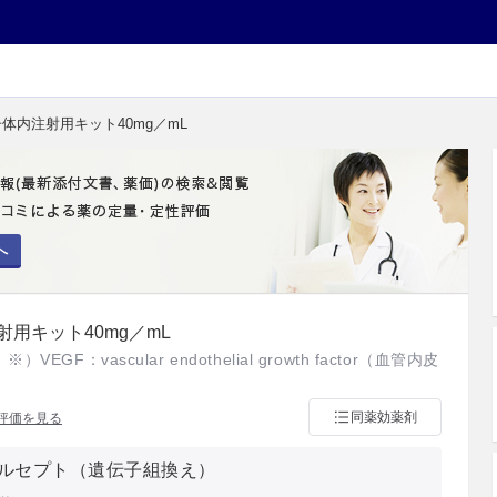
子体内注射用キット40mg／mL
へ
用キット40mg／mL
GF：vascular endothelial growth factor（血管内皮
同薬効薬剤
評価を見る
ルセプト（遺伝子組換え）