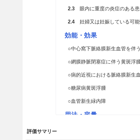
2.3
眼内に重度の炎症のある患
2.4
妊婦又は妊娠している可能性
効能・効果
○中心窩下脈絡膜新生血管を伴
○網膜静脈閉塞症に伴う黄斑浮
○病的近視における脈絡膜新生
○糖尿病黄斑浮腫
○血管新生緑内障
用法・容量
＜中心窩下脈絡膜新生血管を伴
評価サマリー