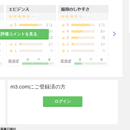
）として2mg（0.05mL）を1ヵ月ごとに1回、連
する。その後の維持期においては、通常、2ヵ月ご
なお、症状により投与間隔を適宜調節するが、1ヵ
腫、病的近視における脈絡膜新生血管＞
て評価コメントを見る
）として1回あたり2mg（0.05mL）を硝子体内投
上あけること。
）として2mg（0.05mL）を1ヵ月ごとに1回、連
後は、通常、2ヵ月ごとに1回、硝子体内投与する。
m3.comにご登録済の方
宜調節するが、1ヵ月以上あけること。
ログイン
）として1回、2mg（0.05mL）を硝子体内投与す
与できるが、1ヵ月以上の間隔をあけること。
社薬事日報社