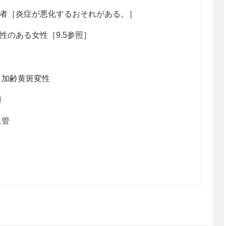
者［炎症が悪化するおそれがある。］
のある女性［9.5参照］
う加齢黄斑変性
腫
血管
う加齢黄斑変性＞