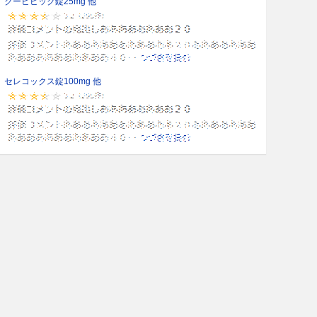
クービビック錠25mg 他
セレコックス錠100mg 他