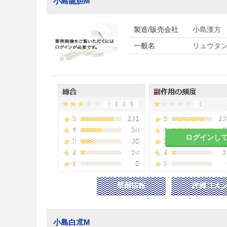
小島龍胆M
製造/販売会社
小島漢方
一般名
リュウタ
ログインし
小島白朮M