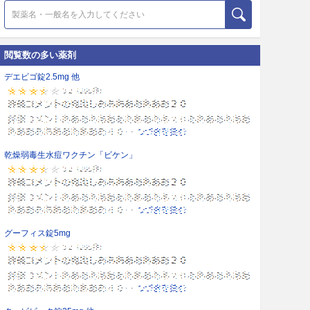
閲覧数の多い薬剤
デエビゴ錠2.5mg 他
乾燥弱毒生水痘ワクチン「ビケン」
グーフィス錠5mg