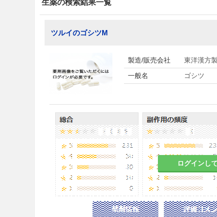
生薬の検索結果一覧
ツルイのゴシツM
製造/販売会社
東洋漢方
一般名
ゴシツ
ログインし