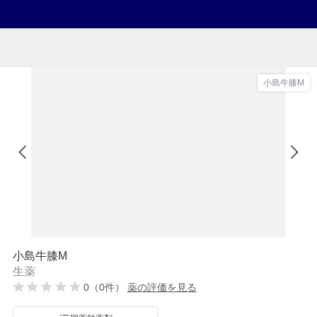
小島牛膝M
小島牛膝M
生薬
0（0件）
薬の評価を見る