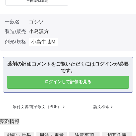
同薬効薬剤
一般名
ゴシツ
製造/販売
小島漢方
剤形/規格
小島牛膝M
薬剤の評価コメントをご覧いただくにはログインが必要
です。
ログインして評価を見る
添付文書/電子添文（PDF）
論文検索
薬剤情報
効能・効果
用法・用量
注意事項
相互作用