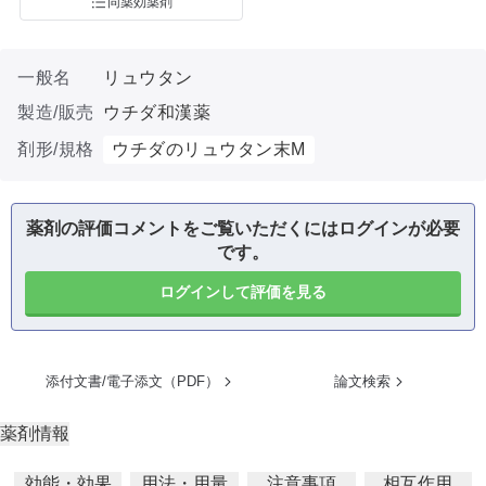
同薬効薬剤
一般名
リュウタン
製造/販売
ウチダ和漢薬
剤形/規格
ウチダのリュウタン末M
薬剤の評価コメントをご覧いただくにはログインが必要
です。
ログインして評価を見る
添付文書/電子添文（PDF）
論文検索
薬剤情報
効能・効果
用法・用量
注意事項
相互作用