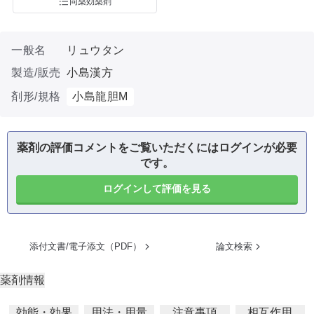
同薬効薬剤
一般名
リュウタン
製造/販売
小島漢方
剤形/規格
小島龍胆M
薬剤の評価コメントをご覧いただくにはログインが必要
です。
ログインして評価を見る
添付文書/電子添文（PDF）
論文検索
薬剤情報
効能・効果
用法・用量
注意事項
相互作用