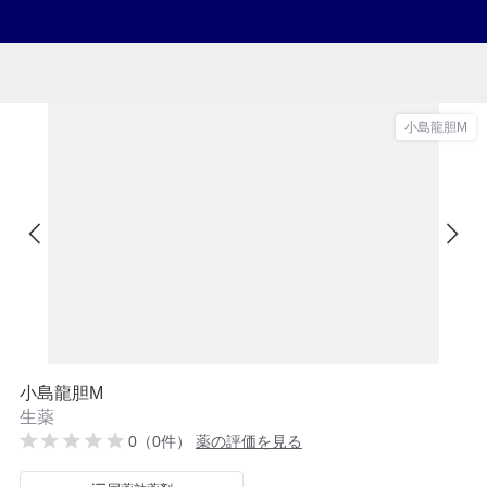
小島龍胆M
小島龍胆M
生薬
0（0件）
薬の評価を見る